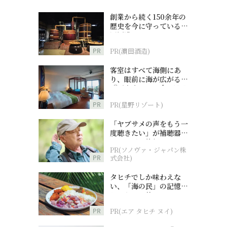
創業から続く150余年の
歴史を今に守っている濵
田酒造
PR
PR(濵田酒造)
客室はすべて海側にあ
り、眼前に海が広がる
『西表島ホテル by 星野
リゾート』
PR
PR(星野リゾート)
「ヤブサメの声をもう一
度聴きたい」が補聴器チ
ャレンジの後押しに
PR(ソノヴァ・ジャパン株
PR
式会社)
タヒチでしか味わえな
い、「海の民」の記憶へ
とつながる旅
PR
PR(エア タヒチ ヌイ)