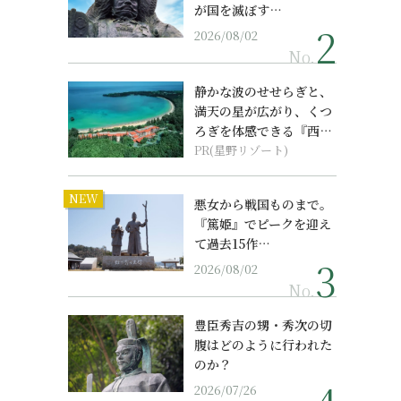
が国を滅ぼす…
2026/08/02
No.
静かな波のせせらぎと、
満天の星が広がり、くつ
ろぎを体感できる『西表
島ホテル by...
PR(星野リゾート)
NEW
悪女から戦国ものまで。
『篤姫』でピークを迎え
て過去15作…
2026/08/02
No.
豊臣秀吉の甥・秀次の切
腹はどのように行われた
のか？
2026/07/26