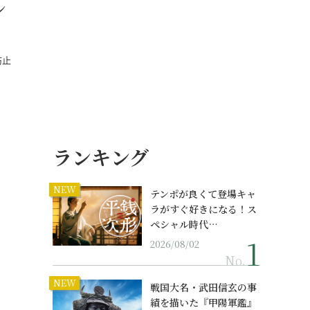
ン
防止
…
ランキング
NEW
テンポが良くて登場キャ
ラがすぐ好きになる！ス
ペシャル時代…
2026/08/02
No.
NEW
戦国大名・武田信玄の事
績を描いた『甲陽軍鑑』