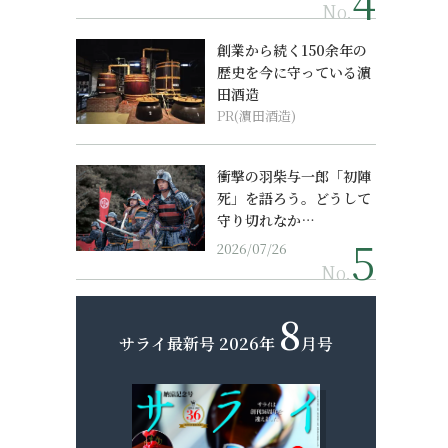
No.
創業から続く150余年の
歴史を今に守っている濵
田酒造
PR(濵田酒造)
衝撃の羽柴与一郎「初陣
死」を語ろう。どうして
守り切れなか…
2026/07/26
No.
8
サライ最新号
2026年
月号