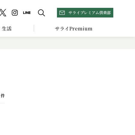
サライプレミアム倶楽部
生活
サライPremium
件