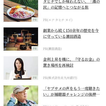
タヒチでしか味わえない、「海の
民」の記憶へとつながる旅
PR
PR(エア タヒチ ヌイ)
創業から続く150余年の歴史を今
に守っている濵田酒造
PR
PR(濵田酒造)
金利上昇を機に、『守るお金』の
置き場所を再検討
PR
PR(株式会社北九州銀行)
「ヤブサメの声をもう一度聴きた
い」が補聴器チャレンジの後押し
に