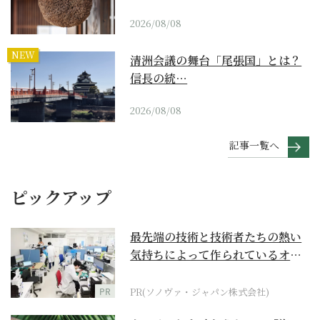
2026/08/08
NEW
清洲会議の舞台「尾張国」とは？
信長の統…
2026/08/08
記事一覧へ
ピックアップ
最先端の技術と技術者たちの熱い
気持ちによって作られているオー
ダーメイド補聴器
PR
PR(ソノヴァ・ジャパン株式会社)