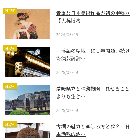
NEW
貴重な日本美術作品が初の里帰り
【大英博物…
2026/08/09
NEW
「落語の聖地」に１年間通い続け
た演芸評論…
2026/08/08
NEW
愛媛県立とべ動物園｜見せること
よりも生き…
2026/08/08
NEW
古酒の魅力と楽しみ方とは？｜日
本酒熟成酒…