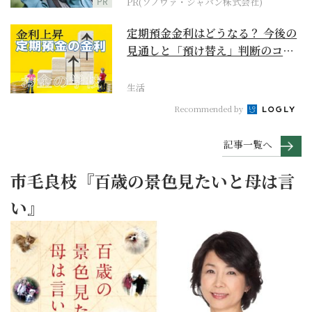
PR
PR(ソノヴァ・ジャパン株式会社)
定期預金金利はどうなる？ 今後の
見通しと「預け替え」判断のコツ
【お金の学校】
生活
Recommended by
記事一覧へ
市毛良枝『百歳の景色見たいと母は言
い』