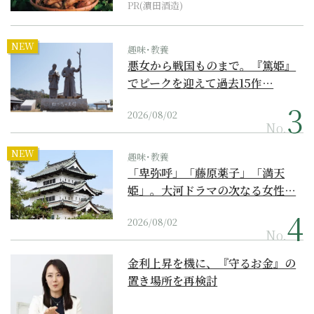
PR(濵田酒造)
NEW
趣味･教養
悪女から戦国ものまで。『篤姫』
でピークを迎えて過去15作…
2026/08/02
No.
NEW
趣味･教養
「卑弥呼」「藤原薬子」「満天
姫」。大河ドラマの次なる女性…
2026/08/02
No.
金利上昇を機に、『守るお金』の
置き場所を再検討