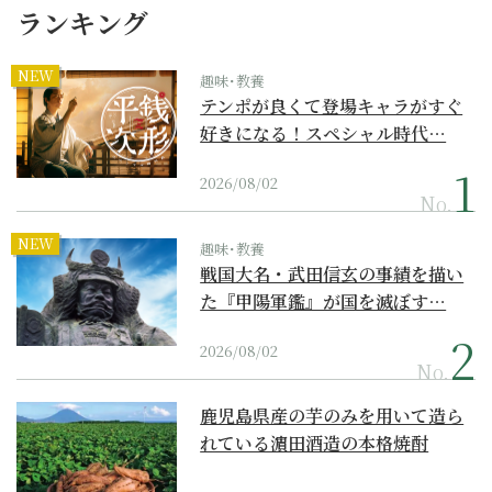
ランキング
NEW
趣味･教養
テンポが良くて登場キャラがすぐ
好きになる！スペシャル時代…
2026/08/02
No.
NEW
趣味･教養
戦国大名・武田信玄の事績を描い
た『甲陽軍鑑』が国を滅ぼす…
2026/08/02
No.
鹿児島県産の芋のみを用いて造ら
れている濵田酒造の本格焼酎