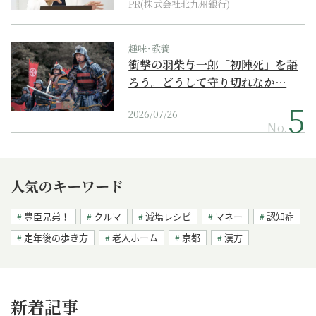
PR(株式会社北九州銀行)
趣味･教養
衝撃の羽柴与一郎「初陣死」を語
ろう。どうして守り切れなか…
2026/07/26
No.
人気のキーワード
豊臣兄弟！
クルマ
減塩レシピ
マネー
認知症
定年後の歩き方
老人ホーム
京都
漢方
新着記事