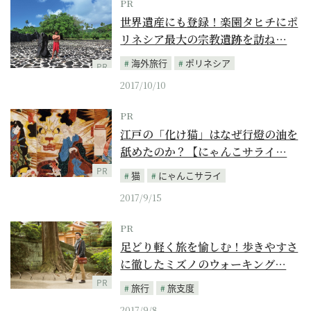
PR
世界遺産にも登録！楽園タヒチにポ
リネシア最大の宗教遺跡を訪ね…
海外旅行
ポリネシア
PR
2017/10/10
PR
江戸の「化け猫」はなぜ行燈の油を
舐めたのか？【にゃんこサライ…
PR
猫
にゃんこサライ
2017/9/15
PR
足どり軽く旅を愉しむ！歩きやすさ
に徹したミズノのウォーキング…
PR
旅行
旅支度
2017/9/8