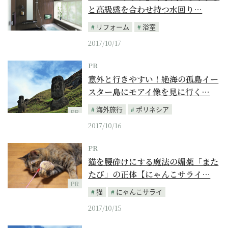
と高級感を合わせ持つ水回り…
リフォーム
浴室
PR
2017/10/17
PR
意外と行きやすい！絶海の孤島イー
スター島にモアイ像を見に行く…
海外旅行
ポリネシア
PR
2017/10/16
PR
猫を腰砕けにする魔法の媚薬「また
たび」の正体【にゃんこサライ…
PR
猫
にゃんこサライ
2017/10/15