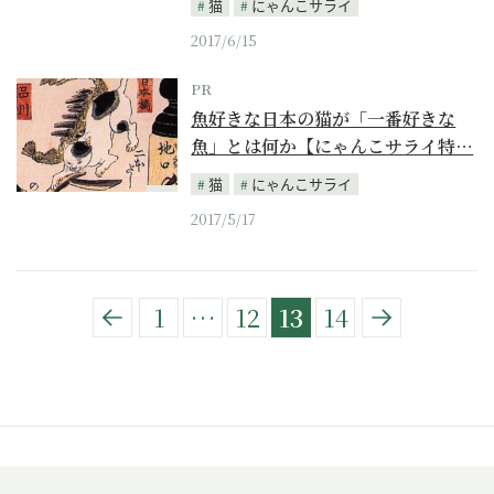
猫
にゃんこサライ
2017/6/15
PR
魚好きな日本の猫が「一番好きな
魚」とは何か【にゃんこサライ特…
猫
にゃんこサライ
PR
2017/5/17
1
…
12
13
14