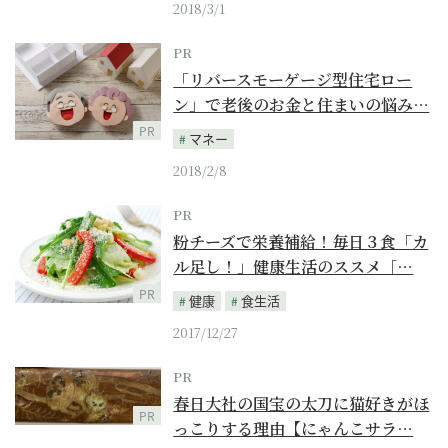
2018/3/1
PR
「リバースモーゲージ型住宅ロー
ン」で老後のお金と住まいの悩み…
PR
マネー
2018/2/8
PR
粉チーズで栄養補給！毎日３食「カ
ル足し！」健康生活のススメ［…
PR
健康
食生活
2017/12/27
PR
春日大社の国宝の太刀に猫好きがほ
PR
っこりする理由【にゃんこサラ…