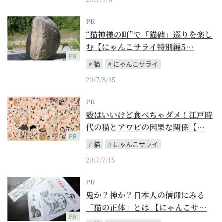
PR
“猫神様の町”で「猫碑」巡りを楽し
む【にゃんこサライ特別編5…
PR
猫
にゃんこサライ
2017/8/15
PR
殻はいいけど食べちゃダメ！江戸時
代の猫とアワビの因果な関係【…
PR
猫
にゃんこサライ
2017/7/15
PR
鬼か？神か？日本人の信仰にみる
「猫の正体」とは 【にゃんこサ…
PR