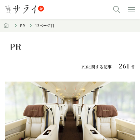
PR
13ページ目
PR
261
PRに関する記事
件