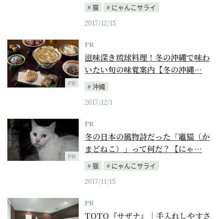
猫
にゃんこサライ
2017/12/15
PR
滋味深き琉球料理！冬の沖縄で味わ
いたい旬の味覚案内【冬の沖縄…
PR
沖縄
2017/12/1
PR
冬の日本の風物詩だった「竈猫（か
まどねこ）」って何だ？【にゃ…
PR
猫
にゃんこサライ
2017/11/15
PR
TOTO『サザナ』｜手入れしやすさ