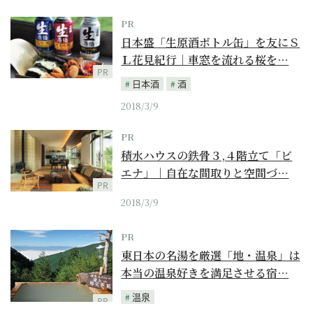
PR
日本盛「生原酒ボトル缶」を友にＳ
Ｌ花見紀行｜車窓を流れる桜を…
PR
日本酒
酒
2018/3/9
PR
積水ハウスの鉄骨３,４階立て「ビ
エナ」｜自在な間取りと空間づ…
PR
2018/3/9
PR
東日本の名湯を厳選「地・温泉」は
本当の温泉好きを満足させる宿…
温泉
PR