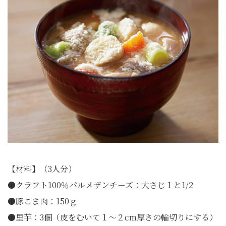
【材料】（3人分）
●クラフト100％パルメザンチーズ：大さじ１と1/2
●豚こま肉：150ｇ
●里芋：3個（皮をむいて１～２cm厚さの輪切りにする）