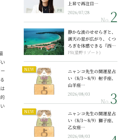
上昇で再注目…
PR
2026/07/28
No.
静かな波のせせらぎと、
満天の星が広がり、くつ
ろぎを体感できる『西表
島ホテル by...
PR(星野リゾート)
最
がい
NEW
ワー
ニャンコ先生の開運星占
い（8/3～8/9）射手座、
せる
山羊座…
れは
2026/08/03
圧的
No.
よい
NEW
ニャンコ先生の開運星占
い（8/3～8/9）獅子座、
乙女座…
2026/08/03