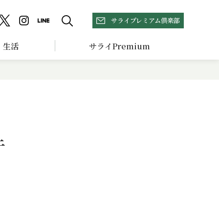
サライプレミアム倶楽部
生活
サライPremium
牛