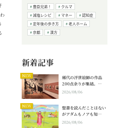
好
豊臣兄弟！
クルマ
買わ
減塩レシピ
マネー
認知症
う
定年後の歩き方
老人ホーム
京都
漢方
る
新着記事
NEW
稀代の浮世絵師の作品
200点余りが集結。…
2026/08/06
NEW
聖書を読んだことはない
がアダムもノアも知…
2026/08/06