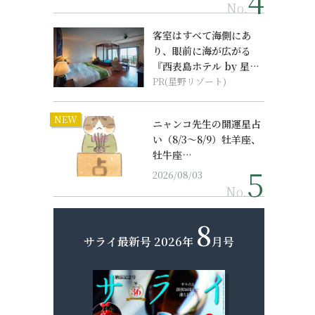
No.
客室はすべて海側にあ
り、眼前に海が広がる
『西表島ホテル by 星野
リゾート』
PR(星野リゾート)
NEW
ニャンコ先生の開運星占
い（8/3～8/9）牡羊座、
牡牛座…
2026/08/03
No.
8
サライ最新号
2026年
月号