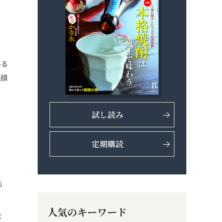
ある
笑顔
試し読み
定期購読
、
う
。
人気のキーワード
ま