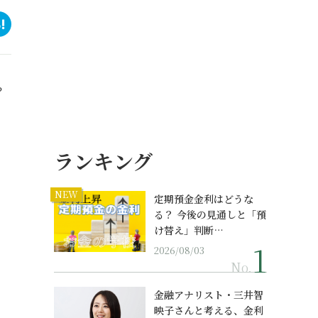
？
ランキング
NEW
定期預金金利はどうな
る？ 今後の見通しと「預
け替え」判断…
2026/08/03
No.
金融アナリスト・三井智
映子さんと考える、金利