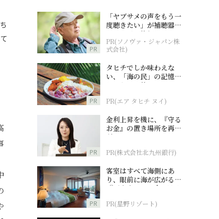
「ヤブサメの声をもう一
持ち
度聴きたい」が補聴器チ
ャレンジの後押しに
して
PR(ソノヴァ・ジャパン株
PR
式会社)
タヒチでしか味わえな
い、「海の民」の記憶へ
とつながる旅
PR
PR(エア タヒチ ヌイ)
金利上昇を機に、『守る
高
お金』の置き場所を再検
討
事
PR
PR(株式会社北九州銀行)
、
客室はすべて海側にあ
中
り、眼前に海が広がる
『西表島ホテル by 星野
の
リゾート』
PR
PR(星野リゾート)
や