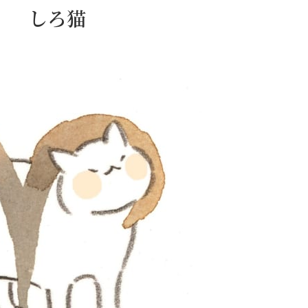
日） しろ猫