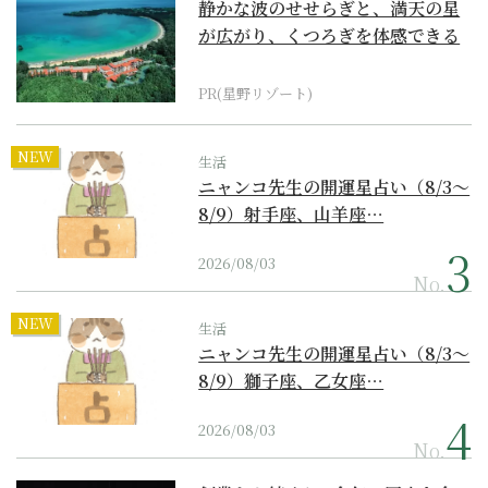
静かな波のせせらぎと、満天の星
が広がり、くつろぎを体感できる
『西表島ホテル by...
PR(星野リゾート)
NEW
生活
ニャンコ先生の開運星占い（8/3～
8/9）射手座、山羊座…
2026/08/03
No.
NEW
生活
ニャンコ先生の開運星占い（8/3～
8/9）獅子座、乙女座…
2026/08/03
No.