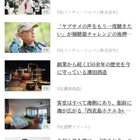
ダーメイド補聴器
PR
PR(ソノヴァ・ジャパン株式会社)
「ヤブサメの声をもう一度聴きた
い」が補聴器チャレンジの後押し
に
PR
PR(ソノヴァ・ジャパン株式会社)
創業から続く150余年の歴史を今
に守っている濵田酒造
PR
PR(濵田酒造)
客室はすべて海側にあり、眼前に
海が広がる『西表島ホテル by 星
野リゾート』
PR
PR(星野リゾート)