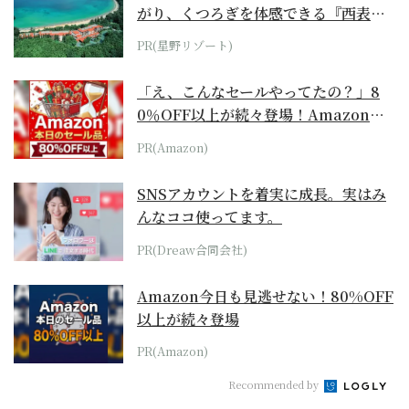
がり、くつろぎを体感できる『西表島
ホテル by...
PR(星野リゾート)
「え、こんなセールやってたの？」8
0％OFF以上が続々登場！Amazonの
本気が...
PR(Amazon)
SNSアカウントを着実に成長。実はみ
んなココ使ってます。
PR(Dreaw合同会社)
Amazon今日も見逃せない！80%OFF
以上が続々登場
PR(Amazon)
Recommended by