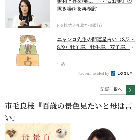
金利上昇を機に、『守るお金』の
置き場所を再検討
PR
PR(株式会社北九州銀行)
ニャンコ先生の開運星占い（8/3～
8/9）牡羊座、牡牛座、双子座、蟹
座編
生活
Recommended by
記事一覧へ
市毛良枝『百歳の景色見たいと母は言
い』