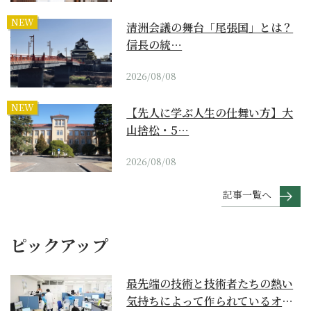
NEW
清洲会議の舞台「尾張国」とは？
信長の統…
2026/08/08
NEW
【先人に学ぶ人生の仕舞い方】大
山捨松・5…
2026/08/08
記事一覧へ
ピックアップ
最先端の技術と技術者たちの熱い
気持ちによって作られているオー