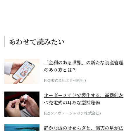
あわせて読みたい
「金利のある世界」の新たな資産管理
のあり方とは？
PR(株式会社北九州銀行)
オーダーメイドで製作する、高機能か
つ充電式の耳あな型補聴器
PR(ソノヴァ・ジャパン株式会社)
静かな波のせせらぎと、満天の星が広