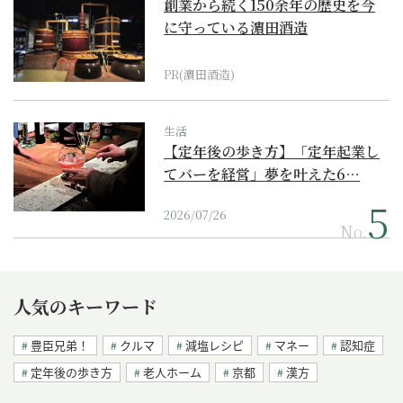
創業から続く150余年の歴史を今
に守っている濵田酒造
PR(濵田酒造)
生活
【定年後の歩き方】「定年起業し
てバーを経営」夢を叶えた6…
2026/07/26
No.
人気のキーワード
豊臣兄弟！
クルマ
減塩レシピ
マネー
認知症
定年後の歩き方
老人ホーム
京都
漢方