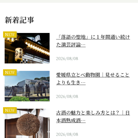
新着記事
NEW
「落語の聖地」に１年間通い続け
た演芸評論…
2026/08/08
NEW
愛媛県立とべ動物園｜見せること
よりも生き…
2026/08/08
NEW
古酒の魅力と楽しみ方とは？｜日
本酒熟成酒…
2026/08/08