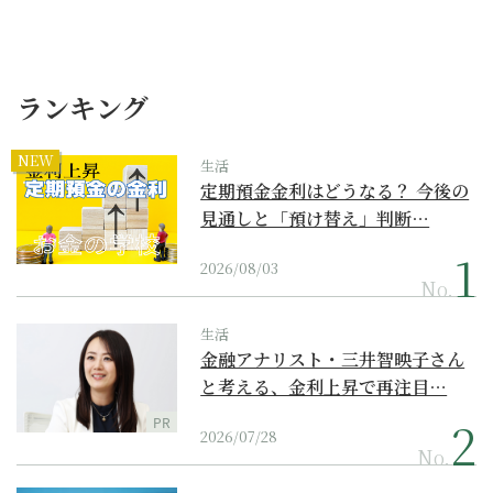
ランキング
NEW
生活
定期預金金利はどうなる？ 今後の
見通しと「預け替え」判断…
2026/08/03
No.
生活
金融アナリスト・三井智映子さん
と考える、金利上昇で再注目…
PR
2026/07/28
No.