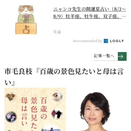
ニャンコ先生の開運星占い（8/3～
8/9）牡羊座、牡牛座、双子座、蟹
座編
生活
Recommended by
記事一覧へ
市毛良枝『百歳の景色見たいと母は言
い』