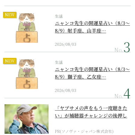
NEW
生活
ニャンコ先生の開運星占い（8/3～
8/9）射手座、山羊座…
2026/08/03
No.
NEW
生活
ニャンコ先生の開運星占い（8/3～
8/9）獅子座、乙女座…
2026/08/03
No.
「ヤブサメの声をもう一度聴きた
い」が補聴器チャレンジの後押し
に
PR(ソノヴァ・ジャパン株式会社)