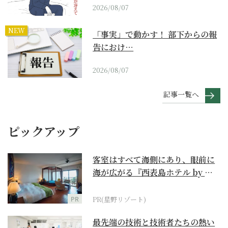
2026/08/07
NEW
「事実」で動かす！ 部下からの報
告におけ…
2026/08/07
記事一覧へ
ピックアップ
客室はすべて海側にあり、眼前に
海が広がる『西表島ホテル by 星
野リゾート』
PR
PR(星野リゾート)
最先端の技術と技術者たちの熱い