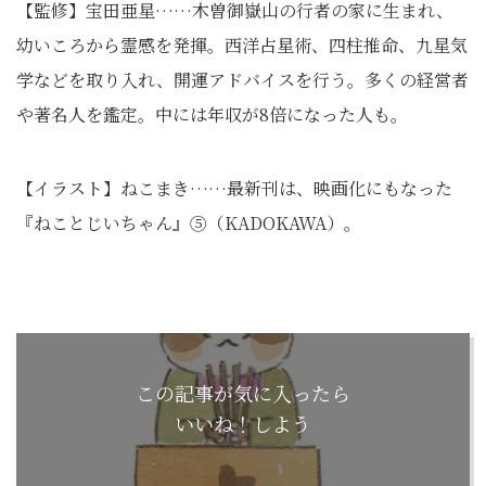
【監修】宝田亜星……木曽御嶽山の行者の家に生まれ、
幼いころから霊感を発揮。西洋占星術、四柱推命、九星気
学などを取り入れ、開運アドバイスを行う。多くの経営者
や著名人を鑑定。中には年収が8倍になった人も。
【イラスト】ねこまき……最新刊は、映画化にもなった
『ねことじいちゃん』⑤（KADOKAWA）。
この記事が気に入ったら
いいね！しよう