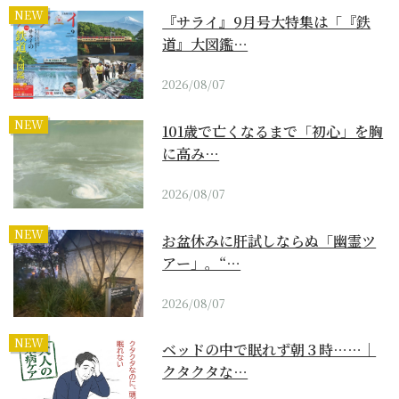
NEW
『サライ』9月号大特集は「『鉄
道』大図鑑…
2026/08/07
NEW
101歳で亡くなるまで「初心」を胸
に高み…
2026/08/07
NEW
お盆休みに肝試しならぬ「幽霊ツ
アー」。“…
2026/08/07
NEW
ベッドの中で眠れず朝３時……｜
クタクタな…