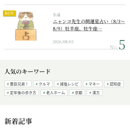
NEW
生活
ニャンコ先生の開運星占い（8/3～
8/9）牡羊座、牡牛座…
2026/08/03
No.
人気のキーワード
豊臣兄弟！
クルマ
減塩レシピ
マネー
認知症
定年後の歩き方
老人ホーム
京都
漢方
新着記事