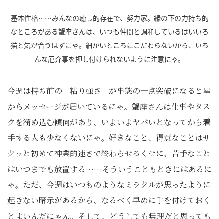
基本性格……みんなの癒し的存在で、努力家。縁の下の力持ち的
なところがある蟹座さんは、いつも仲間と調和しているはいいろ
猫と気が合うはずにゃ。細かいところにこだわらないから、いろ
んな厄介事を押し付けられないように注意にゃ。
今週は持ち前の「粘り強さ」が事態の一点突破になると星
からメッセージが届いているにゃ。蟹座さんは仕事やタス
クを溜め込む傾向があり、いよいよヤバいとなってから着
手する人も少なくないにゃ。好きなこと、得意なことはサ
クッと初めて神業的速さで終わらせるくせに、苦手なこと
はいつまでも放置する……そういうこともときにはあるに
ゃ。ただ、今週はいつものようなミラクルが思ったように
起きない暗示があるから、なるべく早めに手を付けておく
とよいんだにゃん。そして、どうしても無理だと思っても