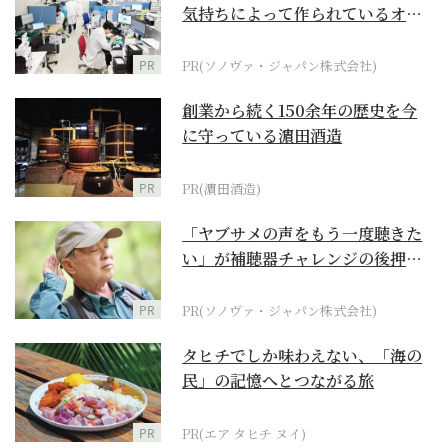
気持ちによって作られているオー
ダーメイド補聴器
PR
PR(ソノヴァ・ジャパン株式会社)
創業から続く150余年の歴史を今
に守っている濵田酒造
PR
PR(濵田酒造)
「ヤブサメの声をもう一度聴きた
い」が補聴器チャレンジの後押し
に
PR
PR(ソノヴァ・ジャパン株式会社)
タヒチでしか味わえない、「海の
民」の記憶へとつながる旅
PR
PR(エア タヒチ ヌイ)