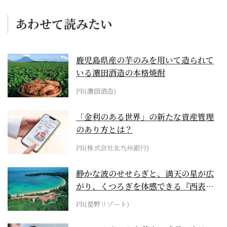
あわせて読みたい
鹿児島県産の芋のみを用いて造られて
いる濵田酒造の本格焼酎
PR(濵田酒造)
「金利のある世界」の新たな資産管理
のあり方とは？
PR(株式会社北九州銀行)
静かな波のせせらぎと、満天の星が広
がり、くつろぎを体感できる『西表島
ホテル by...
PR(星野リゾート)