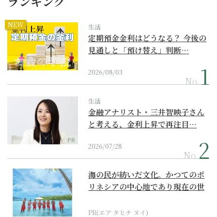
ランキング
NEW
生活
定期預金金利はどうなる？ 今後の
見通しと「預け替え」判断…
2026/08/03
No.
生活
金融アナリスト・三井智映子さん
と考える、金利上昇で再注目…
PR
2026/07/28
No.
海の民が紡いだ文化。かつてのポ
リネシアの中心地であり現在の世
界遺産からみえてくる...
PR(エア タヒチ ヌイ)