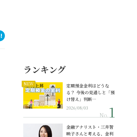
ランキング
NEW
定期預金金利はどうな
る？ 今後の見通しと「預
け替え」判断…
2026/08/03
No.
金融アナリスト・三井智
映子さんと考える、金利