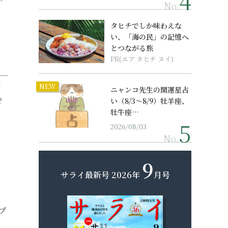
No.
タヒチでしか味わえな
い、「海の民」の記憶へ
とつながる旅
PR(エア タヒチ ヌイ)
ト
NEW
ニャンコ先生の開運星占
で
い（8/3～8/9）牡羊座、
牡牛座…
2026/08/03
No.
9
サライ最新号
2026年
月号
プ