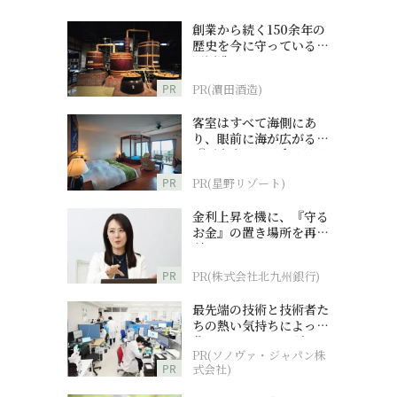
創業から続く150余年の
歴史を今に守っている濵
田酒造
PR
PR(濵田酒造)
客室はすべて海側にあ
り、眼前に海が広がる
『西表島ホテル by 星野
リゾート』
PR
PR(星野リゾート)
金利上昇を機に、『守る
お金』の置き場所を再検
討
PR
PR(株式会社北九州銀行)
最先端の技術と技術者た
ちの熱い気持ちによって
作られているオーダーメ
PR(ソノヴァ・ジャパン株
イド補聴器
PR
式会社)