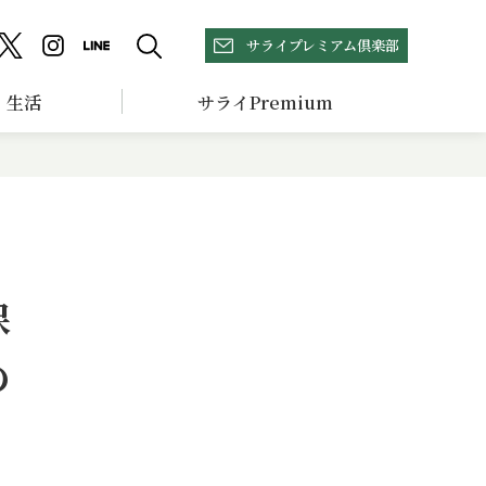
サライプレミアム倶楽部
生活
サライPremium
保
の