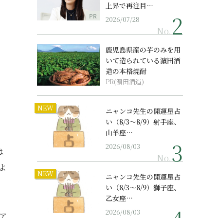
上昇で再注目…
PR
2026/07/28
No.
鹿児島県産の芋のみを用
いて造られている濵田酒
造の本格焼酎
PR(濵田酒造)
NEW
ニャンコ先生の開運星占
い（8/3～8/9）射手座、
山羊座…
2026/08/03
は
No.
よ
NEW
ニャンコ先生の開運星占
い（8/3～8/9）獅子座、
乙女座…
2026/08/03
ア