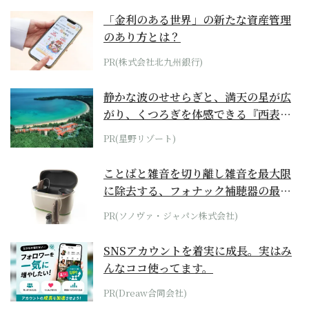
「金利のある世界」の新たな資産管理
のあり方とは？
PR(株式会社北九州銀行)
静かな波のせせらぎと、満天の星が広
がり、くつろぎを体感できる『西表島
ホテル by...
PR(星野リゾート)
ことばと雑音を切り離し雑音を最大限
に除去する、フォナック補聴器の最上
位モデル
PR(ソノヴァ・ジャパン株式会社)
SNSアカウントを着実に成長。実はみ
んなココ使ってます。
PR(Dreaw合同会社)