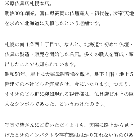
米原仏具店札幌本店。
明治30年創業。富山県高岡の仏壇職人・初代佐吉が新天地
を求めて北海道に入植したという老舗です。
札幌の南４条西１丁目で、なんと、北海道で初めて仏壇・
仏具の製造・販売を開始した名店。多くの職人を育成・輩
出したことでも知られています。
昭和50年、屋上に大慈母観音像を戴き、地下１階・地上５
階建ての本社ビルを完成させ、今にいたります。つまり、
すすきのビル群に突如現れる観音様は、仏具店ビル上の巨
大なシンボルであった、というわけなのです。
写真で皆さんにご覧いただくよりも、実際に路上から見上
げたときのインパクトや存在感ははかり知れないものがあ