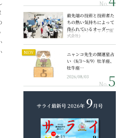
し
No.
意
最先端の技術と技術者た
の
ちの熱い気持ちによって
作られているオーダーメ
PR(ソノヴァ・ジャパン株
の
イド補聴器
式会社)
い
い
NEW
ニャンコ先生の開運星占
い（8/3～8/9）牡羊座、
牡牛座…
2026/08/03
No.
9
サライ最新号
2026年
月号