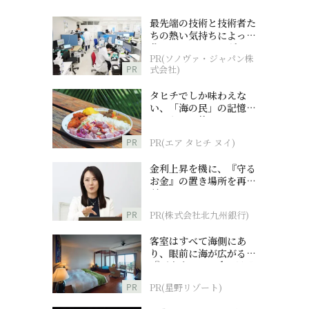
最先端の技術と技術者た
ちの熱い気持ちによって
作られているオーダーメ
PR(ソノヴァ・ジャパン株
イド補聴器
PR
式会社)
タヒチでしか味わえな
い、「海の民」の記憶へ
とつながる旅
PR
PR(エア タヒチ ヌイ)
金利上昇を機に、『守る
お金』の置き場所を再検
討
PR
PR(株式会社北九州銀行)
客室はすべて海側にあ
り、眼前に海が広がる
『西表島ホテル by 星野
リゾート』
PR
PR(星野リゾート)