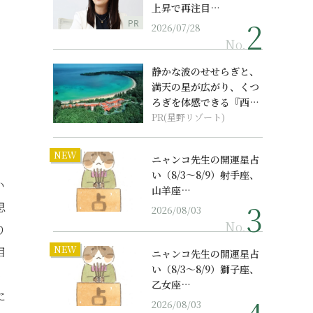
上昇で再注目…
PR
2026/07/28
No.
静かな波のせせらぎと、
満天の星が広がり、くつ
ろぎを体感できる『西表
島ホテル by...
PR(星野リゾート)
NEW
ニャンコ先生の開運星占
い（8/3～8/9）射手座、
い
山羊座…
思
2026/08/03
No.
り
NEW
目
ニャンコ先生の開運星占
い（8/3～8/9）獅子座、
る
乙女座…
に
2026/08/03