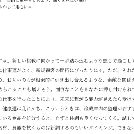
！ 目的に集中するあまり、周りを見ない傾向
るからご用心にゃ！
にゃ。新しい挑戦に向かって一歩踏み込むような感じで過ごし
に仕事運がよく、新規顧客の開拓にぴったりにゃ。ただ、それ
め。お互いの力が相乗的に引き出し合えるような、素敵な関係
められることも増えそう。面倒なことをあなたに押し付けられ
の仕事を行ったことにより、未来に繋がる能力が見えたら受け
、健康運は乱れがち。こういうときは、冷蔵庫内の整理がおす
ている食品を処分すると、自ずと体調も良くなってくる。試し
食材、食器を拭くものは新調するのもいいタイミング。できな