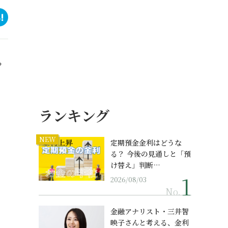
？
ランキング
NEW
定期預金金利はどうな
る？ 今後の見通しと「預
け替え」判断…
2026/08/03
No.
金融アナリスト・三井智
映子さんと考える、金利