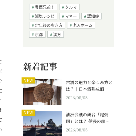
豊臣兄弟！
クルマ
減塩レシピ
マネー
認知症
定年後の歩き方
老人ホーム
京都
漢方
て
新着記事
だ
を
NEW
古酒の魅力と楽しみ方と
は？｜日本酒熟成酒…
て
2026/08/08
て
す
NEW
清洲会議の舞台「尾張
て
国」とは？ 信長の統…
い
2026/08/08