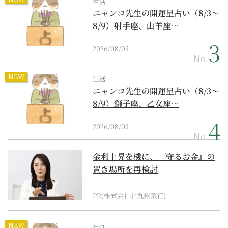
生活
ニャンコ先生の開運星占い（8/3～
8/9）射手座、山羊座…
2026/08/03
No.
NEW
生活
ニャンコ先生の開運星占い（8/3～
8/9）獅子座、乙女座…
2026/08/03
No.
金利上昇を機に、『守るお金』の
置き場所を再検討
PR(株式会社北九州銀行)
NEW
生活