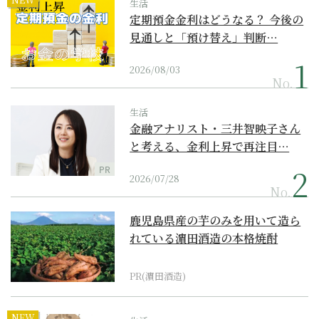
生活
定期預金金利はどうなる？ 今後の
見通しと「預け替え」判断…
2026/08/03
No.
生活
金融アナリスト・三井智映子さん
と考える、金利上昇で再注目…
PR
2026/07/28
No.
鹿児島県産の芋のみを用いて造ら
れている濵田酒造の本格焼酎
PR(濵田酒造)
NEW