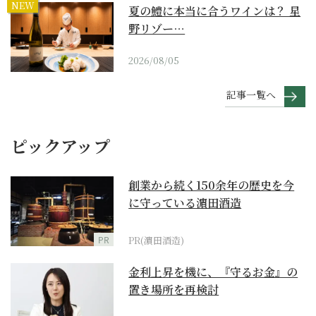
NEW
夏の鱧に本当に合うワインは？ 星
野リゾー…
2026/08/05
記事一覧へ
ピックアップ
創業から続く150余年の歴史を今
に守っている濵田酒造
PR
PR(濵田酒造)
金利上昇を機に、『守るお金』の
置き場所を再検討