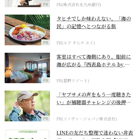
PR
PR(株式会社北九州銀行)
タヒチでしか味わえない、「海の
民」の記憶へとつながる旅
PR
PR(エア タヒチ ヌイ)
客室はすべて海側にあり、眼前に
海が広がる『西表島ホテル by 星
野リゾート』
PR
PR(星野リゾート)
「ヤブサメの声をもう一度聴きた
い」が補聴器チャレンジの後押し
に
PR
PR(ソノヴァ・ジャパン株式会社)
LINEの友だち整理で迷わない非表