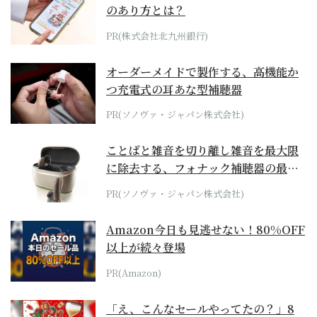
のあり方とは？
PR(株式会社北九州銀行)
オーダーメイドで製作する、高機能か
つ充電式の耳あな型補聴器
PR(ソノヴァ・ジャパン株式会社)
ことばと雑音を切り離し雑音を最大限
に除去する、フォナック補聴器の最上
位モデル
PR(ソノヴァ・ジャパン株式会社)
Amazon今日も見逃せない！80%OFF
以上が続々登場
PR(Amazon)
「え、こんなセールやってたの？」8