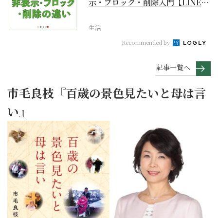
示・ブロック・削除入門【LINE活
用基本のき】
生活
Recommended by
記事一覧へ
市毛良枝『百歳の景色見たいと母は言
い』