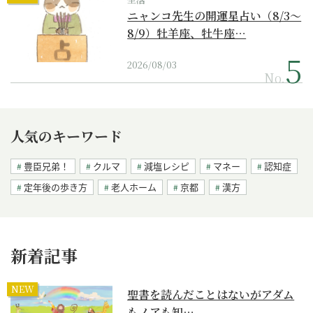
ニャンコ先生の開運星占い（8/3～
8/9）牡羊座、牡牛座…
2026/08/03
No.
人気のキーワード
豊臣兄弟！
クルマ
減塩レシピ
マネー
認知症
定年後の歩き方
老人ホーム
京都
漢方
新着記事
NEW
聖書を読んだことはないがアダム
もノアも知…