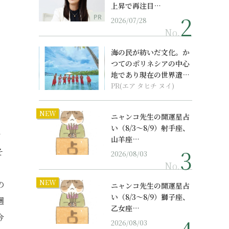
上昇で再注目…
PR
2026/07/28
No.
海の民が紡いだ文化。か
つてのポリネシアの中心
地であり現在の世界遺産
からみえてくる...
PR(エア タヒチ ヌイ)
NEW
ニャンコ先生の開運星占
い（8/3～8/9）射手座、
け
山羊座…
そ
2026/08/03
No.
NEW
の
ニャンコ先生の開運星占
い（8/3～8/9）獅子座、
週
乙女座…
今
2026/08/03