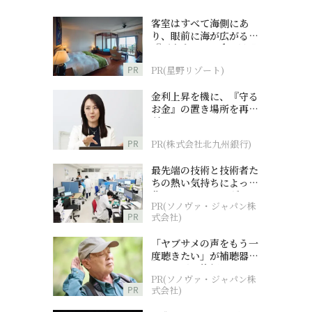
客室はすべて海側にあ
り、眼前に海が広がる
『西表島ホテル by 星野
リゾート』
PR
PR(星野リゾート)
金利上昇を機に、『守る
お金』の置き場所を再検
討
PR
PR(株式会社北九州銀行)
最先端の技術と技術者た
ちの熱い気持ちによって
作られているオーダーメ
PR(ソノヴァ・ジャパン株
イド補聴器
PR
式会社)
「ヤブサメの声をもう一
度聴きたい」が補聴器チ
ャレンジの後押しに
PR(ソノヴァ・ジャパン株
PR
式会社)