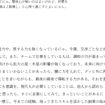
てにゃ。警戒心が強いのはよいけれど、好感を
顔は２割増し」と心得て過ごすとよいにゃん。
能力や、察する力も強くなっているにゃ。今週、交渉ごとなど
んで。また、チームで仕事をしている人は、調和の力が高まっ
明けから拡大の星・木星の影響が強くなっており、未来に向け
うまくいかないことがあったら、腰に力を入れて、グッと外に
ことを言いながらも、最後の最後で陽転する力がある。それを
にも意識を。現代人が必要としていることは、他人から認めら
と思ったら、すぐに言葉にしてみて。きっといいことがあるに
い感じ。今までの経験、培ってきたスキルを活かした副業の始