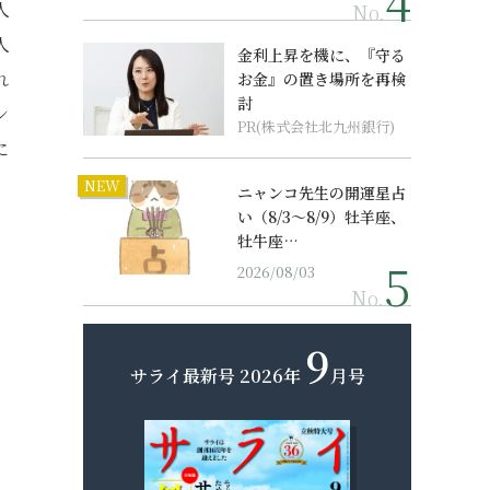
人
No.
人
金利上昇を機に、『守る
れ
お金』の置き場所を再検
討
ン
PR(株式会社北九州銀行)
に
NEW
ニャンコ先生の開運星占
い（8/3～8/9）牡羊座、
牡牛座…
2026/08/03
No.
9
サライ最新号
2026年
月号