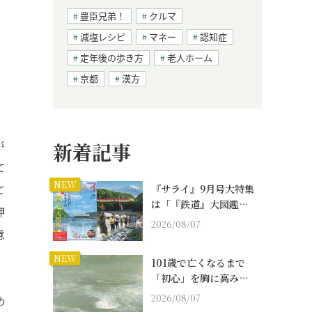
豊臣兄弟！
クルマ
減塩レシピ
マネー
認知症
定年後の歩き方
老人ホーム
京都
漢方
が
新着記事
て
NEW
て
『サライ』9月号大特集
は「『鉄道』大図鑑…
押
2026/08/07
意
NEW
101歳で亡くなるまで
「初心」を胸に高み…
2026/08/07
め