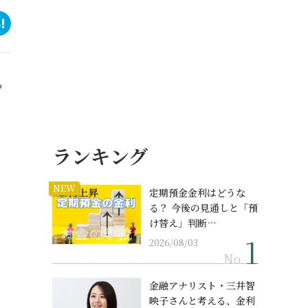
？
ランキング
NEW
定期預金金利はどうな
る？ 今後の見通しと「預
け替え」判断…
2026/08/03
No.
金融アナリスト・三井智
映子さんと考える、金利