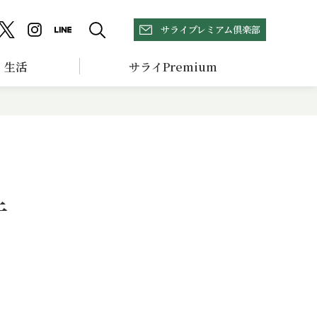
サライプレミアム倶楽部
生活
サライPremium
牛