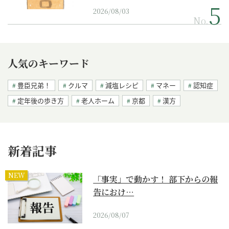
2026/08/03
No.
人気のキーワード
豊臣兄弟！
クルマ
減塩レシピ
マネー
認知症
定年後の歩き方
老人ホーム
京都
漢方
新着記事
NEW
「事実」で動かす！ 部下からの報
告におけ…
2026/08/07