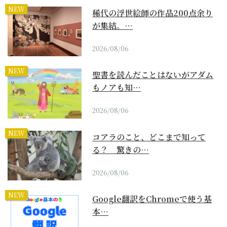
NEW
稀代の浮世絵師の作品200点余り
が集結。…
2026/08/06
NEW
聖書を読んだことはないがアダム
もノアも知…
2026/08/06
NEW
コアラのこと、どこまで知って
る？ 驚きの…
2026/08/06
NEW
Google翻訳をChromeで使う基
本…