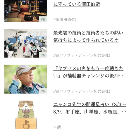
に守っている濵田酒造
PR
PR(濵田酒造)
最先端の技術と技術者たちの熱い
気持ちによって作られているオー
ダーメイド補聴器
PR
PR(ソノヴァ・ジャパン株式会社)
「ヤブサメの声をもう一度聴きた
い」が補聴器チャレンジの後押し
に
PR
PR(ソノヴァ・ジャパン株式会社)
ニャンコ先生の開運星占い（8/3～
8/9）射手座、山羊座、水瓶座、魚
座編
生活