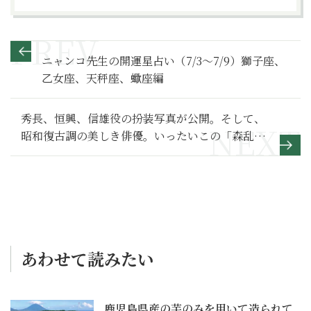
ニャンコ先生の開運星占い（7/3～7/9）獅子座、
乙女座、天秤座、蠍座編
秀長、恒興、信雄役の扮装写真が公開。そして、
昭和復古調の美しき俳優。いったいこの「森乱」
は何者なのか？【どうする家康 満喫リポート】秘
話発信編
あわせて読みたい
鹿児島県産の芋のみを用いて造られて