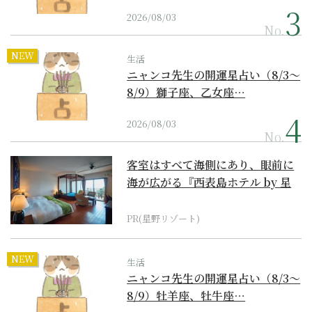
2026/08/03
No.
NEW
生活
ニャンコ先生の開運星占い（8/3～
8/9）獅子座、乙女座…
2026/08/03
No.
客室はすべて海側にあり、眼前に
海が広がる『西表島ホテル by 星
野リゾート』
PR(星野リゾート)
NEW
生活
ニャンコ先生の開運星占い（8/3～
8/9）牡羊座、牡牛座…