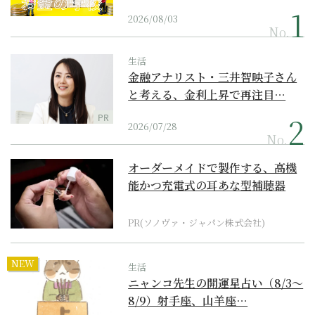
2026/08/03
No.
生活
金融アナリスト・三井智映子さん
と考える、金利上昇で再注目…
PR
2026/07/28
No.
オーダーメイドで製作する、高機
能かつ充電式の耳あな型補聴器
PR(ソノヴァ・ジャパン株式会社)
NEW
生活
ニャンコ先生の開運星占い（8/3～
8/9）射手座、山羊座…