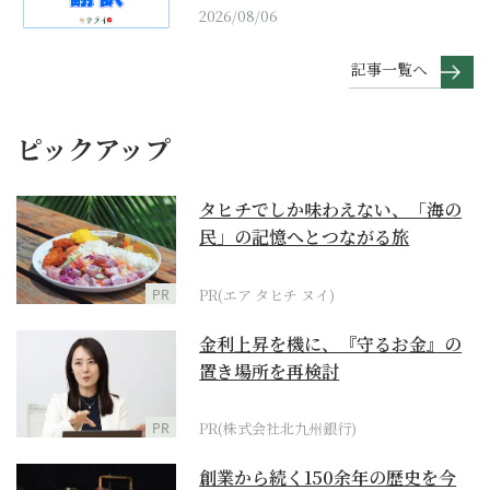
2026/08/06
記事一覧へ
ピックアップ
タヒチでしか味わえない、「海の
民」の記憶へとつながる旅
PR
PR(エア タヒチ ヌイ)
金利上昇を機に、『守るお金』の
置き場所を再検討
PR
PR(株式会社北九州銀行)
創業から続く150余年の歴史を今