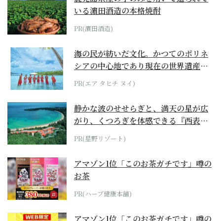
いる濵田酒造の本格焼酎
PR(濵田酒造)
海の民が紡いだ文化。かつてのポリネ
シアの中心地であり現在の世界遺産か
らみえてくる...
PR(エア タヒチ ヌイ)
静かな波のせせらぎと、満天の星が広
がり、くつろぎを体感できる『西表島
ホテル by...
PR(星野リゾート)
アマゾン1位「このお茶ガチです」噂の
お茶
PR(ハーブ健康本舗)
アマゾン1位「このお茶ガチです」噂の