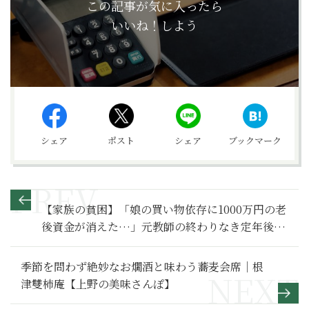
この記事が気に入ったら
いいね！しよう
シェア
ポスト
シェア
ブックマーク
【家族の貧困】「娘の買い物依存に1000万円の老
後資金が消えた…」元教師の終わりなき定年後～
その１～
季節を問わず絶妙なお燗酒と味わう蕎麦会席｜根
津雙柿庵【上野の美味さんぽ】