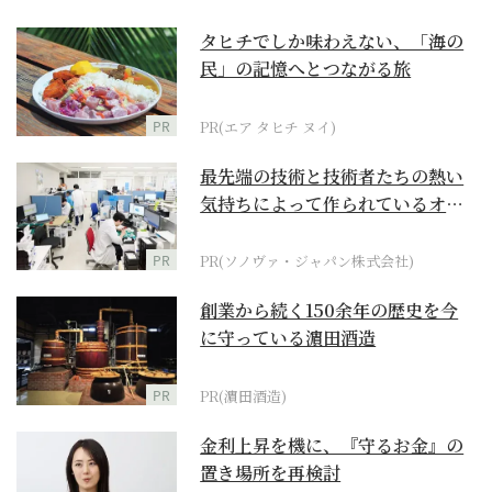
タヒチでしか味わえない、「海の
民」の記憶へとつながる旅
PR
PR(エア タヒチ ヌイ)
最先端の技術と技術者たちの熱い
気持ちによって作られているオー
ダーメイド補聴器
PR
PR(ソノヴァ・ジャパン株式会社)
創業から続く150余年の歴史を今
に守っている濵田酒造
PR
PR(濵田酒造)
金利上昇を機に、『守るお金』の
置き場所を再検討