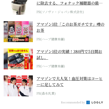
に除去する、フォナック補聴器の最上
位モデル
PR(ソノヴァ・ジャパン株式会社)
アマゾン1位「このお茶ガチです」噂の
お茶
PR(ハーブ健康本舗)
アマゾン1位の実績！380円で5日間お
試し。
PR(ハーブ健康本舗)
アマゾンで大人気！血圧対策はコーヒ
ーに足してみて
PR(森永乳業)
Recommended by