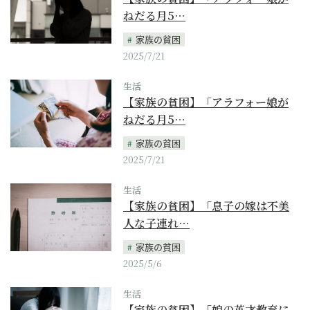
ねだる月5…
家族の貧困
2025/7/21
生活
【家族の貧困】「アラフォー娘が
ねだる月5…
家族の貧困
2025/7/21
生活
【家族の貧困】「息子の嫁は不美
人な子連れ…
家族の貧困
2025/5/6
生活
【家族の貧困】「娘の英才教育に