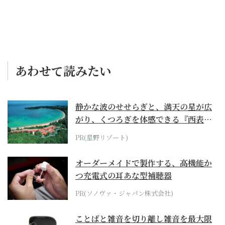
あわせて読みたい
静かな波のせせらぎと、満天の星が広
がり、くつろぎを体感できる『西表島
ホテル by...
PR(星野リゾート)
オーダーメイドで製作する、高機能か
つ充電式の耳あな型補聴器
PR(ソノヴァ・ジャパン株式会社)
ことばと雑音を切り離し雑音を最大限