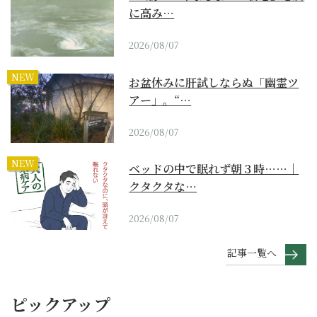
に高み…
2026/08/07
NEW
お盆休みに肝試しならぬ「幽霊ツ
アー」。“…
2026/08/07
NEW
ベッドの中で眠れず朝３時……｜
クタクタな…
2026/08/07
記事一覧へ
ピックアップ