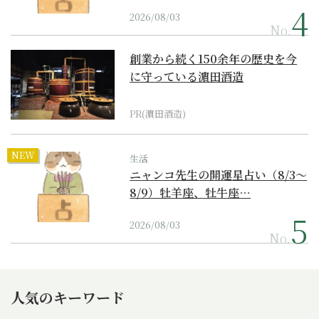
2026/08/03
No.
創業から続く150余年の歴史を今
に守っている濵田酒造
PR(濵田酒造)
NEW
生活
ニャンコ先生の開運星占い（8/3～
8/9）牡羊座、牡牛座…
2026/08/03
No.
人気のキーワード