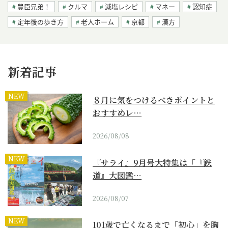
豊臣兄弟！
クルマ
減塩レシピ
マネー
認知症
定年後の歩き方
老人ホーム
京都
漢方
新着記事
NEW
８月に気をつけるべきポイントと
おすすめレ…
2026/08/08
NEW
『サライ』9月号大特集は「『鉄
道』大図鑑…
2026/08/07
NEW
101歳で亡くなるまで「初心」を胸