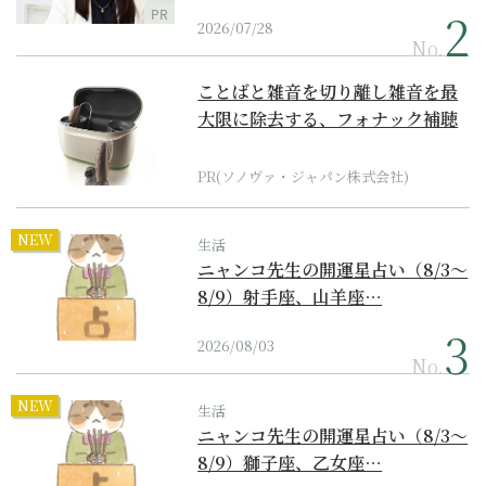
PR
2026/07/28
No.
ことばと雑音を切り離し雑音を最
大限に除去する、フォナック補聴
器の最上位モデル
PR(ソノヴァ・ジャパン株式会社)
NEW
生活
ニャンコ先生の開運星占い（8/3～
8/9）射手座、山羊座…
2026/08/03
No.
NEW
生活
ニャンコ先生の開運星占い（8/3～
8/9）獅子座、乙女座…