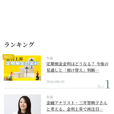
ランキング
NEW
生活
定期預金金利はどうなる？ 今後の
見通しと「預け替え」判断…
2026/08/03
No.
生活
金融アナリスト・三井智映子さん
と考える、金利上昇で再注目…