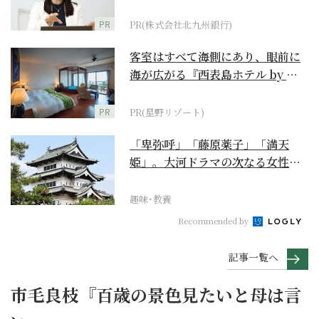
PR
PR(株式会社北九州銀行)
客室はすべて海側にあり、眼前に
海が広がる『西表島ホテル by 星
野リゾート』
PR
PR(星野リゾート)
「卑弥呼」「藤原薬子」「満天
姫」。大河ドラマの次なる女性主
人公を勝手に考察【豊臣...
趣味･教養
Recommended by
記事一覧へ
市毛良枝『百歳の景色見たいと母は言