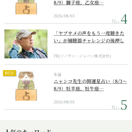
8/9）獅子座、乙女座…
2026/08/03
No.
「ヤブサメの声をもう一度聴きた
い」が補聴器チャレンジの後押し
に
PR(ソノヴァ・ジャパン株式会社)
NEW
生活
ニャンコ先生の開運星占い（8/3～
8/9）牡羊座、牡牛座…
2026/08/03
No.
人気のキーワード