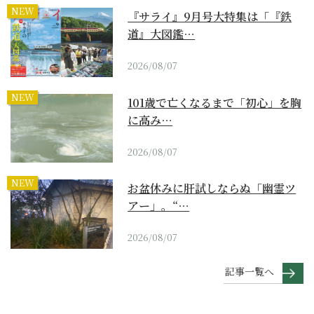
NEW
『サライ』9月号大特集は「『鉄
道』大図鑑…
2026/08/07
NEW
101歳で亡くなるまで「初心」を胸
に高み…
2026/08/07
NEW
お盆休みに肝試しならぬ「幽霊ツ
アー」。“…
2026/08/07
記事一覧へ