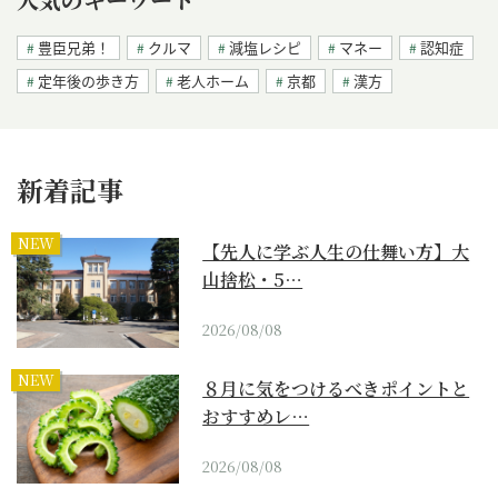
豊臣兄弟！
クルマ
減塩レシピ
マネー
認知症
定年後の歩き方
老人ホーム
京都
漢方
新着記事
NEW
【先人に学ぶ人生の仕舞い方】大
山捨松・5…
2026/08/08
NEW
８月に気をつけるべきポイントと
おすすめレ…
2026/08/08