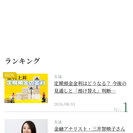
ランキング
NEW
生活
定期預金金利はどうなる？ 今後の
見通しと「預け替え」判断…
2026/08/03
No.
生活
金融アナリスト・三井智映子さん