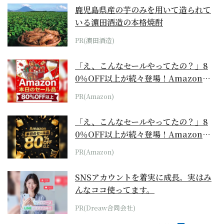
鹿児島県産の芋のみを用いて造られて
いる濵田酒造の本格焼酎
PR(濵田酒造)
「え、こんなセールやってたの？」8
0％OFF以上が続々登場！Amazonの
本気が...
PR(Amazon)
「え、こんなセールやってたの？」8
0％OFF以上が続々登場！Amazonの
本気が...
PR(Amazon)
SNSアカウントを着実に成長。実はみ
んなココ使ってます。
PR(Dreaw合同会社)