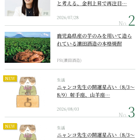
と考える、金利上昇で再注目…
PR
2026/07/28
No.
鹿児島県産の芋のみを用いて造ら
れている濵田酒造の本格焼酎
PR(濵田酒造)
NEW
生活
ニャンコ先生の開運星占い（8/3～
8/9）射手座、山羊座…
2026/08/03
No.
NEW
生活
ニャンコ先生の開運星占い（8/3～