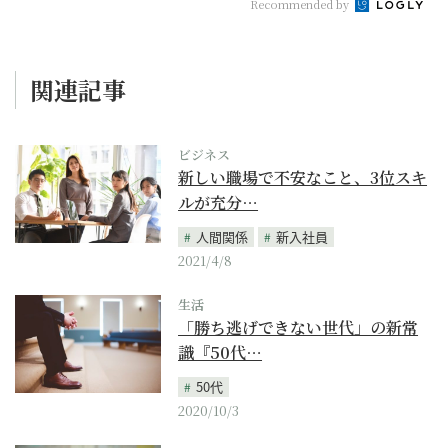
Recommended by
関連記事
ビジネス
新しい職場で不安なこと、3位スキ
ルが充分…
人間関係
新入社員
2021/4/8
生活
「勝ち逃げできない世代」の新常
識『50代…
50代
2020/10/3