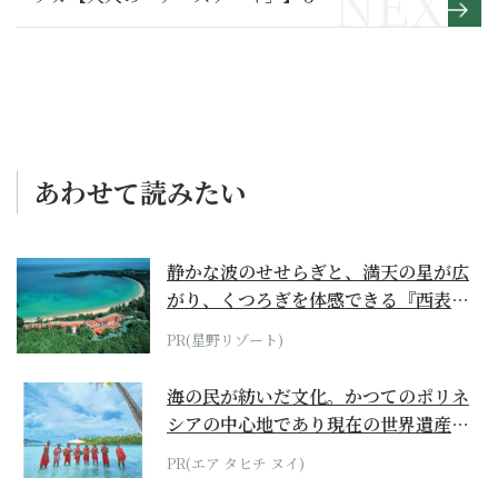
あわせて読みたい
静かな波のせせらぎと、満天の星が広
がり、くつろぎを体感できる『西表島
ホテル by...
PR(星野リゾート)
海の民が紡いだ文化。かつてのポリネ
シアの中心地であり現在の世界遺産か
らみえてくる...
PR(エア タヒチ ヌイ)