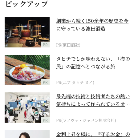
ピックアップ
創業から続く150余年の歴史を今
に守っている濵田酒造
PR
PR(濵田酒造)
タヒチでしか味わえない、「海の
民」の記憶へとつながる旅
PR
PR(エア タヒチ ヌイ)
最先端の技術と技術者たちの熱い
気持ちによって作られているオー
ダーメイド補聴器
PR
PR(ソノヴァ・ジャパン株式会社)
金利上昇を機に、『守るお金』の