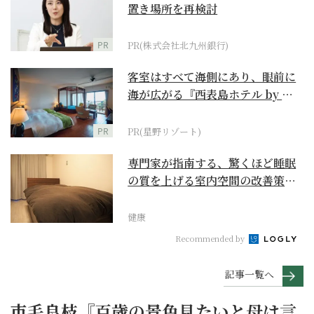
置き場所を再検討
PR
PR(株式会社北九州銀行)
客室はすべて海側にあり、眼前に
海が広がる『西表島ホテル by 星
野リゾート』
PR
PR(星野リゾート)
専門家が指南する、驚くほど睡眠
の質を上げる室内空間の改善策と
は
健康
Recommended by
記事一覧へ
市毛良枝『百歳の景色見たいと母は言