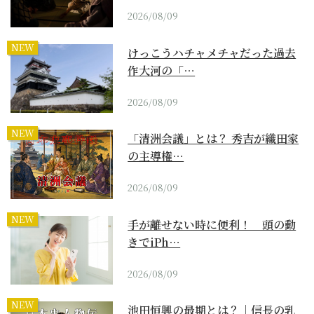
2026/08/09
NEW
けっこうハチャメチャだった過去
作大河の「…
2026/08/09
NEW
「清洲会議」とは？ 秀吉が織田家
の主導権…
2026/08/09
NEW
手が離せない時に便利！ 頭の動
きでiPh…
2026/08/09
NEW
池田恒興の最期とは？｜信長の乳