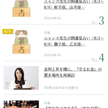
ニャンコ先生の開運星占い（8/3～
8/9）射手座、山羊座…
2026/08/03
No.
NEW
生活
ニャンコ先生の開運星占い（8/3～
8/9）獅子座、乙女座…
2026/08/03
No.
金利上昇を機に、『守るお金』の
置き場所を再検討
PR(株式会社北九州銀行)
生活