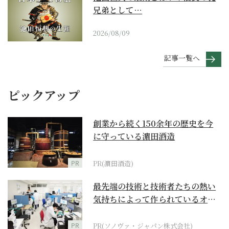
兄弟として…
2026/08/09
記事一覧へ
ピックアップ
創業から続く150余年の歴史を今
に守っている濵田酒造
PR
PR(濵田酒造)
最先端の技術と技術者たちの熱い
気持ちによって作られているオー
ダーメイド補聴器
PR
PR(ソノヴァ・ジャパン株式会社)