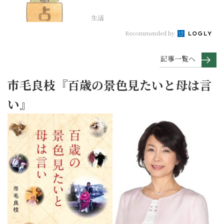
座編
生活
Recommended by
記事一覧へ
市毛良枝『百歳の景色見たいと母は言
い』