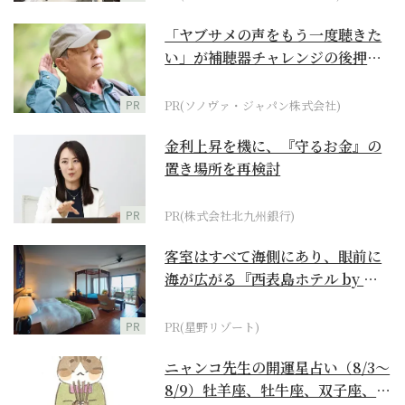
「ヤブサメの声をもう一度聴きた
い」が補聴器チャレンジの後押し
に
PR
PR(ソノヴァ・ジャパン株式会社)
金利上昇を機に、『守るお金』の
置き場所を再検討
PR
PR(株式会社北九州銀行)
客室はすべて海側にあり、眼前に
海が広がる『西表島ホテル by 星
野リゾート』
PR
PR(星野リゾート)
ニャンコ先生の開運星占い（8/3～
8/9）牡羊座、牡牛座、双子座、蟹