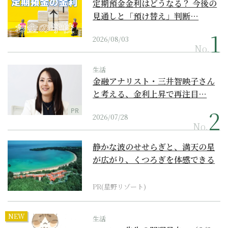
定期預金金利はどうなる？ 今後の
見通しと「預け替え」判断…
2026/08/03
No.
生活
金融アナリスト・三井智映子さん
と考える、金利上昇で再注目…
PR
2026/07/28
No.
静かな波のせせらぎと、満天の星
が広がり、くつろぎを体感できる
『西表島ホテル by...
PR(星野リゾート)
NEW
生活