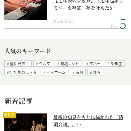
【定年後の歩き方】「定年起業し
てバーを経営」夢を叶えた6…
2026/07/26
No.
人気のキーワード
豊臣兄弟！
クルマ
減塩レシピ
マネー
認知症
定年後の歩き方
老人ホーム
京都
漢方
新着記事
NEW
最新の知見をもとに描かれた「清
須会議」。…