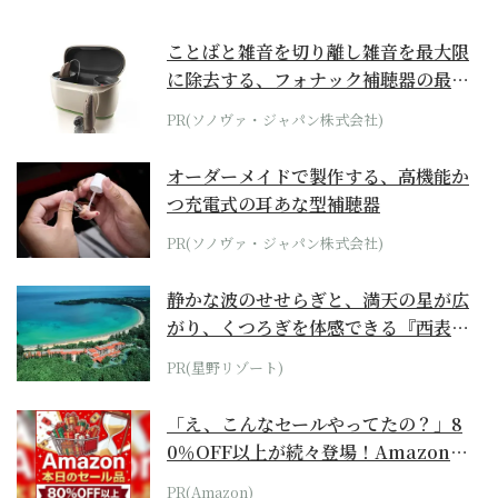
ことばと雑音を切り離し雑音を最大限
に除去する、フォナック補聴器の最上
位モデル
PR(ソノヴァ・ジャパン株式会社)
オーダーメイドで製作する、高機能か
つ充電式の耳あな型補聴器
PR(ソノヴァ・ジャパン株式会社)
静かな波のせせらぎと、満天の星が広
がり、くつろぎを体感できる『西表島
ホテル by...
PR(星野リゾート)
「え、こんなセールやってたの？」8
0％OFF以上が続々登場！Amazonの
本気が...
PR(Amazon)