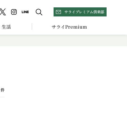
サライプレミアム倶楽部
生活
サライPremium
件