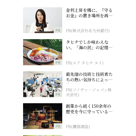
金利上昇を機に、『守る
お金』の置き場所を再検
討
PR
PR(株式会社北九州銀行)
タヒチでしか味わえな
い、「海の民」の記憶へ
とつながる旅
PR
PR(エア タヒチ ヌイ)
最先端の技術と技術者た
ちの熱い気持ちによって
作られているオーダーメ
PR(ソノヴァ・ジャパン株
イド補聴器
PR
式会社)
創業から続く150余年の
歴史を今に守っている濵
田酒造
PR
PR(濵田酒造)