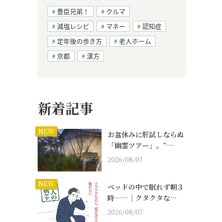
豊臣兄弟！
クルマ
減塩レシピ
マネー
認知症
定年後の歩き方
老人ホーム
京都
漢方
新着記事
NEW
お盆休みに肝試しならぬ
「幽霊ツアー」。“…
2026/08/07
NEW
ベッドの中で眠れず朝３
時……｜クタクタな…
2026/08/07