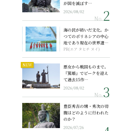
が国を滅ぼす…
2026/08/02
No.
海の民が紡いだ文化。か
つてのポリネシアの中心
地であり現在の世界遺産
からみえてくる...
PR(エア タヒチ ヌイ)
NEW
悪女から戦国ものまで。
『篤姫』でピークを迎え
て過去15作…
2026/08/02
No.
豊臣秀吉の甥・秀次の切
腹はどのように行われた
のか？
2026/07/26