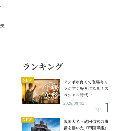
く
歴史
ランキング
NEW
テンポが良くて登場キャ
ラがすぐ好きになる！ス
ペシャル時代…
2026/08/02
No.
NEW
戦国大名・武田信玄の事
績を描いた『甲陽軍鑑』