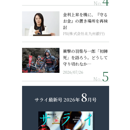
No.
金利上昇を機に、『守る
お金』の置き場所を再検
討
PR(株式会社北九州銀行)
衝撃の羽柴与一郎「初陣
死」を語ろう。どうして
守り切れなか…
2026/07/26
No.
8
サライ最新号
2026年
月号