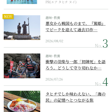
PR(エア タヒチ ヌイ)
NEW
趣味･教養
悪女から戦国ものまで。『篤姫』
でピークを迎えて過去15作…
2026/08/02
No.
趣味･教養
衝撃の羽柴与一郎「初陣死」を語
ろう。どうして守り切れなか…
2026/07/26
No.
タヒチでしか味わえない、「海の
民」の記憶へとつながる旅