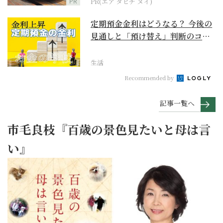
PR
PR(エア タヒチ ヌイ)
定期預金金利はどうなる？ 今後の
見通しと「預け替え」判断のコツ
【お金の学校】
生活
Recommended by
記事一覧へ
市毛良枝『百歳の景色見たいと母は言
い』