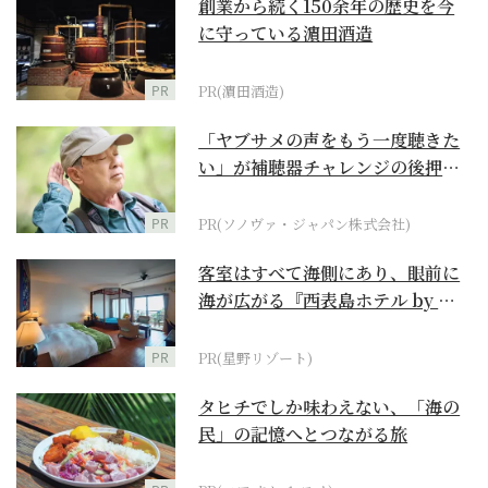
創業から続く150余年の歴史を今
に守っている濵田酒造
PR
PR(濵田酒造)
「ヤブサメの声をもう一度聴きた
い」が補聴器チャレンジの後押し
に
PR
PR(ソノヴァ・ジャパン株式会社)
客室はすべて海側にあり、眼前に
海が広がる『西表島ホテル by 星
野リゾート』
PR
PR(星野リゾート)
タヒチでしか味わえない、「海の
民」の記憶へとつながる旅