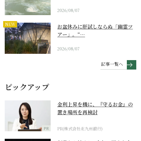
2026/08/07
NEW
お盆休みに肝試しならぬ「幽霊ツ
アー」。“…
2026/08/07
記事一覧へ
ピックアップ
金利上昇を機に、『守るお金』の
置き場所を再検討
PR
PR(株式会社北九州銀行)