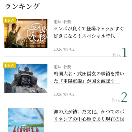
ランキング
NEW
趣味･教養
テンポが良くて登場キャラがすぐ
好きになる！スペシャル時代…
2026/08/02
No.
NEW
趣味･教養
戦国大名・武田信玄の事績を描い
た『甲陽軍鑑』が国を滅ぼす…
2026/08/02
No.
海の民が紡いだ文化。かつてのポ
リネシアの中心地であり現在の世
界遺産からみえてくる...