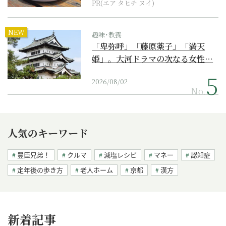
PR(エア タヒチ ヌイ)
NEW
趣味･教養
「卑弥呼」「藤原薬子」「満天
姫」。大河ドラマの次なる女性…
2026/08/02
No.
人気のキーワード
豊臣兄弟！
クルマ
減塩レシピ
マネー
認知症
定年後の歩き方
老人ホーム
京都
漢方
新着記事