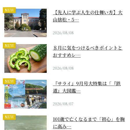
NEW
【先人に学ぶ人生の仕舞い方】大
山捨松・5…
2026/08/08
NEW
８月に気をつけるべきポイントと
おすすめレ…
2026/08/08
NEW
『サライ』9月号大特集は「『鉄
道』大図鑑…
2026/08/07
NEW
101歳で亡くなるまで「初心」を胸
に高み…