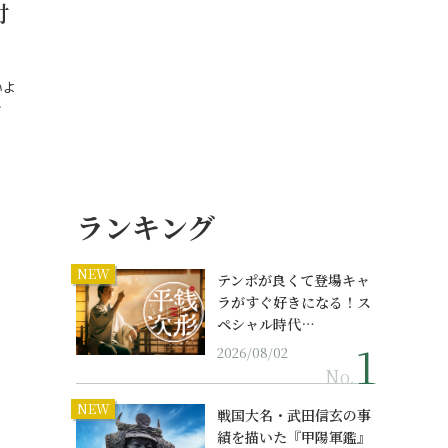
付
いよ
…
ランキング
NEW
テンポが良くて登場キャ
ラがすぐ好きになる！ス
ペシャル時代…
2026/08/02
No.
NEW
戦国大名・武田信玄の事
績を描いた『甲陽軍鑑』