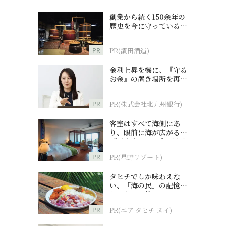
創業から続く150余年の
歴史を今に守っている濵
田酒造
PR
PR(濵田酒造)
金利上昇を機に、『守る
お金』の置き場所を再検
討
PR
PR(株式会社北九州銀行)
客室はすべて海側にあ
り、眼前に海が広がる
『西表島ホテル by 星野
リゾート』
PR
PR(星野リゾート)
タヒチでしか味わえな
い、「海の民」の記憶へ
とつながる旅
PR
PR(エア タヒチ ヌイ)