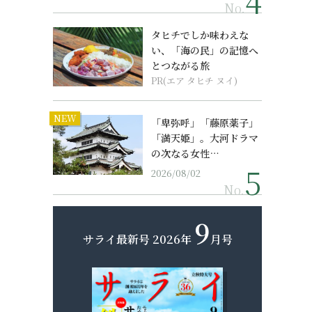
No.
タヒチでしか味わえな
い、「海の民」の記憶へ
とつながる旅
PR(エア タヒチ ヌイ)
NEW
「卑弥呼」「藤原薬子」
「満天姫」。大河ドラマ
の次なる女性…
2026/08/02
No.
9
サライ最新号
2026年
月号