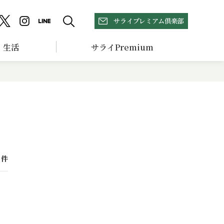
サライプレミアム倶楽部
生活
サライPremium
件