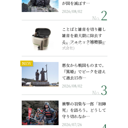
が国を滅ぼす…
2026/08/02
No.
ことばと雑音を切り離し
雑音を最大限に除去す
る、フォナック補聴器の
PR(ソノヴァ・ジャパン株
最上位モデル
式会社)
NEW
悪女から戦国ものまで。
『篤姫』でピークを迎え
て過去15作…
2026/08/02
No.
衝撃の羽柴与一郎「初陣
死」を語ろう。どうして
守り切れなか…
2026/07/26