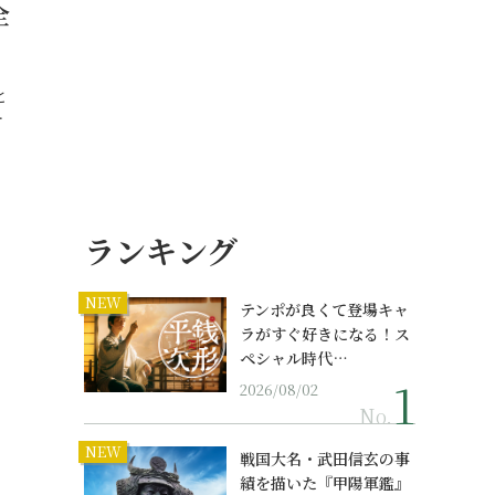
全
と
…
ランキング
NEW
テンポが良くて登場キャ
ラがすぐ好きになる！ス
ペシャル時代…
2026/08/02
No.
NEW
戦国大名・武田信玄の事
績を描いた『甲陽軍鑑』