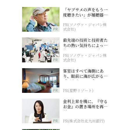
「ヤブサメの声をもう一
度聴きたい」が補聴器チ
ャレンジの後押しに
PR(ソノヴァ・ジャパン株
PR
式会社)
最先端の技術と技術者た
ちの熱い気持ちによって
作られているオーダーメ
PR(ソノヴァ・ジャパン株
イド補聴器
PR
式会社)
客室はすべて海側にあ
り、眼前に海が広がる
『西表島ホテル by 星野
リゾート』
PR
PR(星野リゾート)
金利上昇を機に、『守る
お金』の置き場所を再検
討
PR
PR(株式会社北九州銀行)