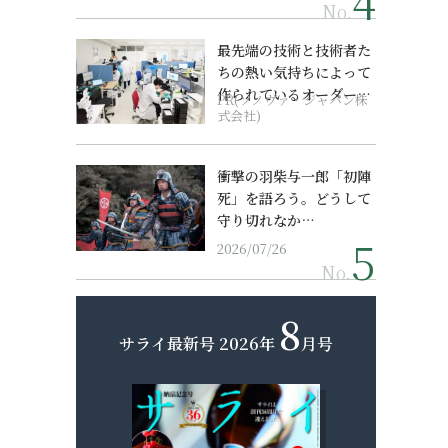
No.
最先端の技術と技術者た
ちの熱い気持ちによって
作られているオーダーメ
PR(ソノヴァ・ジャパン株
イド補聴器
式会社)
衝撃の羽柴与一郎「初陣
死」を語ろう。どうして
守り切れなか…
2026/07/26
No.
8
サライ最新号
2026年
月号