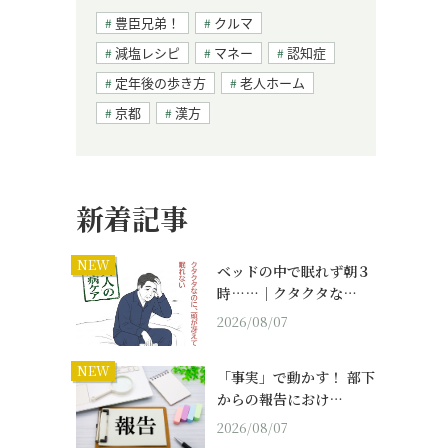
豊臣兄弟！
クルマ
減塩レシピ
マネー
認知症
定年後の歩き方
老人ホーム
京都
漢方
新着記事
NEW
ベッドの中で眠れず朝３
時……｜クタクタな…
2026/08/07
NEW
「事実」で動かす！ 部下
からの報告におけ…
2026/08/07