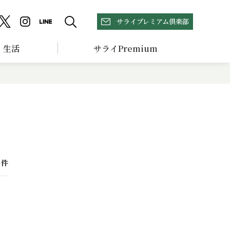
サライプレミアム倶楽部
生活
サライPremium
件