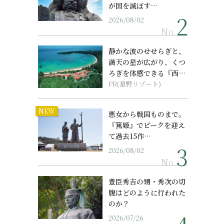
が国を滅ぼす…
2026/08/02
No.
静かな波のせせらぎと、
満天の星が広がり、くつ
ろぎを体感できる『西表
島ホテル by...
PR(星野リゾート)
NEW
悪女から戦国ものまで。
『篤姫』でピークを迎え
て過去15作…
2026/08/02
No.
豊臣秀吉の甥・秀次の切
腹はどのように行われた
のか？
2026/07/26