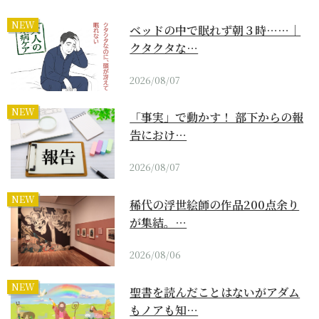
NEW
ベッドの中で眠れず朝３時……｜
クタクタな…
2026/08/07
NEW
「事実」で動かす！ 部下からの報
告におけ…
2026/08/07
NEW
稀代の浮世絵師の作品200点余り
が集結。…
2026/08/06
NEW
聖書を読んだことはないがアダム
もノアも知…