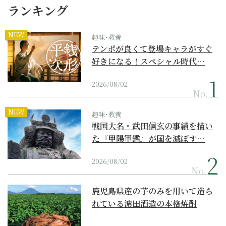
ランキング
NEW
趣味･教養
テンポが良くて登場キャラがすぐ
好きになる！スペシャル時代…
2026/08/02
No.
NEW
趣味･教養
戦国大名・武田信玄の事績を描い
た『甲陽軍鑑』が国を滅ぼす…
2026/08/02
No.
鹿児島県産の芋のみを用いて造ら
れている濵田酒造の本格焼酎