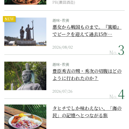
PR(濵田酒造)
NEW
趣味･教養
悪女から戦国ものまで。『篤姫』
でピークを迎えて過去15作…
2026/08/02
No.
趣味･教養
豊臣秀吉の甥・秀次の切腹はどの
ように行われたのか？
2026/07/26
No.
タヒチでしか味わえない、「海の
民」の記憶へとつながる旅