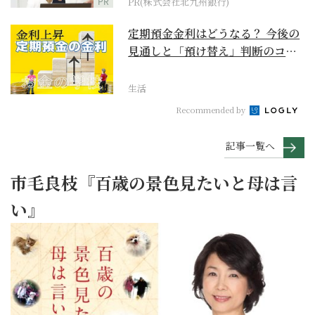
PR
PR(株式会社北九州銀行)
定期預金金利はどうなる？ 今後の
見通しと「預け替え」判断のコツ
【お金の学校】
生活
Recommended by
記事一覧へ
市毛良枝『百歳の景色見たいと母は言
い』