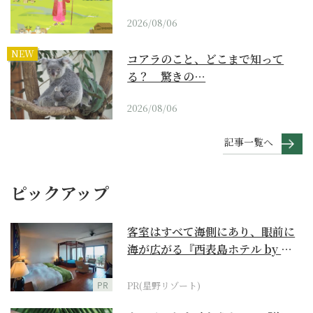
2026/08/06
NEW
コアラのこと、どこまで知って
る？ 驚きの…
2026/08/06
記事一覧へ
ピックアップ
客室はすべて海側にあり、眼前に
海が広がる『西表島ホテル by 星
野リゾート』
PR
PR(星野リゾート)