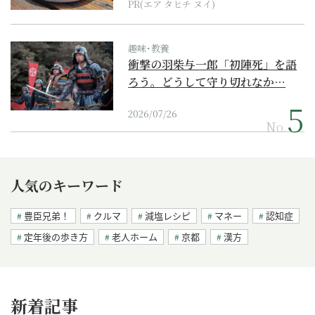
PR(エア タヒチ ヌイ)
趣味･教養
衝撃の羽柴与一郎「初陣死」を語
ろう。どうして守り切れなか…
2026/07/26
No.
人気のキーワード
豊臣兄弟！
クルマ
減塩レシピ
マネー
認知症
定年後の歩き方
老人ホーム
京都
漢方
新着記事