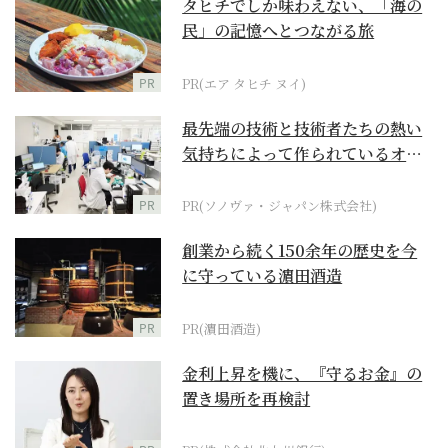
タヒチでしか味わえない、「海の
民」の記憶へとつながる旅
PR
PR(エア タヒチ ヌイ)
最先端の技術と技術者たちの熱い
気持ちによって作られているオー
ダーメイド補聴器
PR
PR(ソノヴァ・ジャパン株式会社)
創業から続く150余年の歴史を今
に守っている濵田酒造
PR
PR(濵田酒造)
金利上昇を機に、『守るお金』の
置き場所を再検討