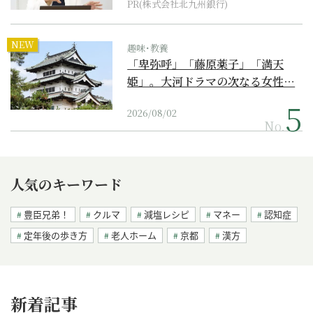
PR(株式会社北九州銀行)
NEW
趣味･教養
「卑弥呼」「藤原薬子」「満天
姫」。大河ドラマの次なる女性…
2026/08/02
No.
人気のキーワード
豊臣兄弟！
クルマ
減塩レシピ
マネー
認知症
定年後の歩き方
老人ホーム
京都
漢方
新着記事