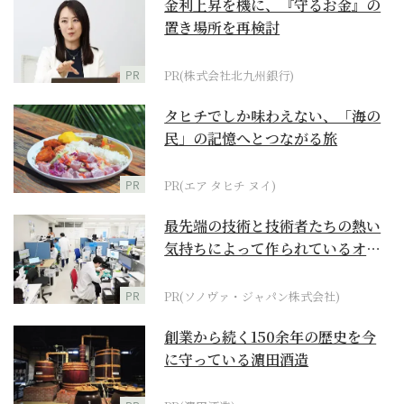
金利上昇を機に、『守るお金』の
置き場所を再検討
PR
PR(株式会社北九州銀行)
タヒチでしか味わえない、「海の
民」の記憶へとつながる旅
PR
PR(エア タヒチ ヌイ)
最先端の技術と技術者たちの熱い
気持ちによって作られているオー
ダーメイド補聴器
PR
PR(ソノヴァ・ジャパン株式会社)
創業から続く150余年の歴史を今
に守っている濵田酒造