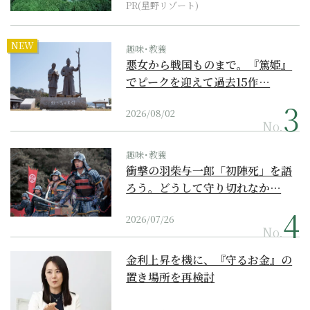
PR(星野リゾート)
NEW
趣味･教養
悪女から戦国ものまで。『篤姫』
でピークを迎えて過去15作…
2026/08/02
No.
趣味･教養
衝撃の羽柴与一郎「初陣死」を語
ろう。どうして守り切れなか…
2026/07/26
No.
金利上昇を機に、『守るお金』の
置き場所を再検討