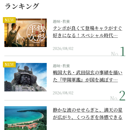
ランキング
NEW
趣味･教養
テンポが良くて登場キャラがすぐ
好きになる！スペシャル時代…
2026/08/02
No.
NEW
趣味･教養
戦国大名・武田信玄の事績を描い
た『甲陽軍鑑』が国を滅ぼす…
2026/08/02
No.
静かな波のせせらぎと、満天の星
が広がり、くつろぎを体感できる
『西表島ホテル by...