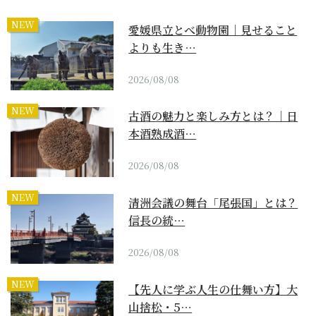
NEW
愛媛県立とべ動物園｜見せること
よりも生き…
2026/08/08
NEW
古酒の魅力と楽しみ方とは？｜日
本酒熟成酒…
2026/08/08
NEW
清洲会議の舞台「尾張国」とは？
信長の統…
2026/08/08
NEW
【先人に学ぶ人生の仕舞い方】大
山捨松・5…