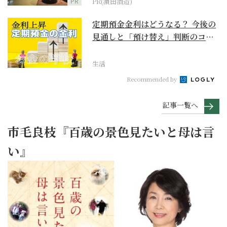
PR
PR(濵田酒造)
定期預金金利はどうなる？ 今後の
見通しと「預け替え」判断のコツ
【お金の学校】
生活
Recommended by
記事一覧へ
市毛良枝『百歳の景色見たいと母は言
い』