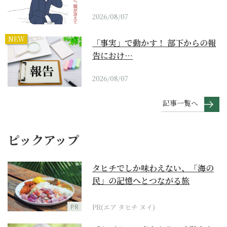
2026/08/07
NEW
「事実」で動かす！ 部下からの報
告におけ…
2026/08/07
記事一覧へ
ピックアップ
タヒチでしか味わえない、「海の
民」の記憶へとつながる旅
PR
PR(エア タヒチ ヌイ)