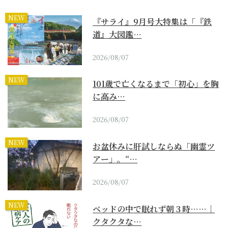
NEW
『サライ』9月号大特集は「『鉄
道』大図鑑…
2026/08/07
NEW
101歳で亡くなるまで「初心」を胸
に高み…
2026/08/07
NEW
お盆休みに肝試しならぬ「幽霊ツ
アー」。“…
2026/08/07
NEW
ベッドの中で眠れず朝３時……｜
クタクタな…