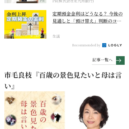
PR
PR(株式会社北九州銀行)
定期預金金利はどうなる？ 今後の
見通しと「預け替え」判断のコツ
【お金の学校】
生活
Recommended by
記事一覧へ
市毛良枝『百歳の景色見たいと母は言
い』