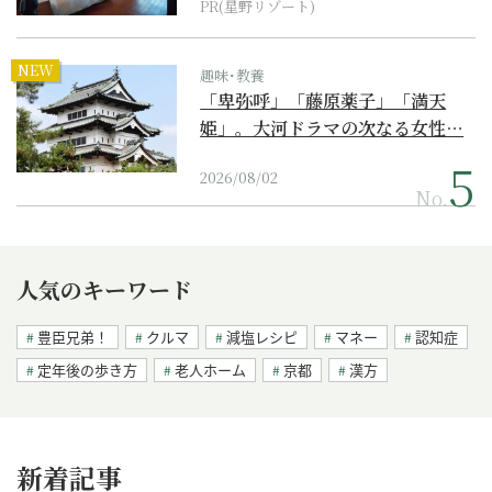
PR(星野リゾート)
NEW
趣味･教養
「卑弥呼」「藤原薬子」「満天
姫」。大河ドラマの次なる女性…
2026/08/02
No.
人気のキーワード
豊臣兄弟！
クルマ
減塩レシピ
マネー
認知症
定年後の歩き方
老人ホーム
京都
漢方
新着記事