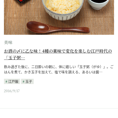
美味
お酒の〆に乙な味！4種の薬味で変化を楽しむ江戸時代の
「玉子粥…
飲み過ぎた後に、二日酔いの朝に、体に嬉しい「玉子粥（がゆ）」。ご
はんを煮て、かき玉子を加えて、塩で味を調える、あるいは醤…
江戸飯
玉子
2016/9/17