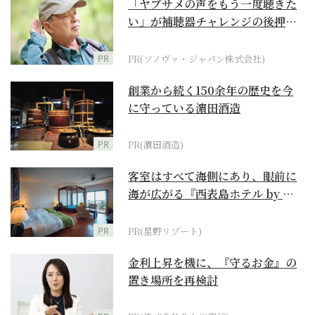
「ヤブサメの声をもう一度聴きた
い」が補聴器チャレンジの後押し
に
PR
PR(ソノヴァ・ジャパン株式会社)
創業から続く150余年の歴史を今
に守っている濵田酒造
PR
PR(濵田酒造)
客室はすべて海側にあり、眼前に
海が広がる『西表島ホテル by 星
野リゾート』
PR
PR(星野リゾート)
金利上昇を機に、『守るお金』の
置き場所を再検討