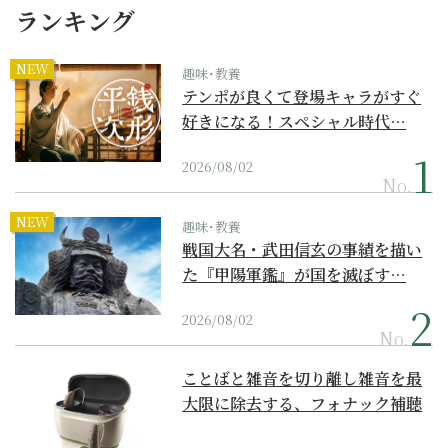
ランキング
NEW
趣味･教養
テンポが良くて登場キャラがすぐ
好きになる！スペシャル時代…
2026/08/02
No.
NEW
趣味･教養
戦国大名・武田信玄の事績を描い
た『甲陽軍鑑』が国を滅ぼす…
2026/08/02
No.
ことばと雑音を切り離し雑音を最
大限に除去する、フォナック補聴
器の最上位モデル