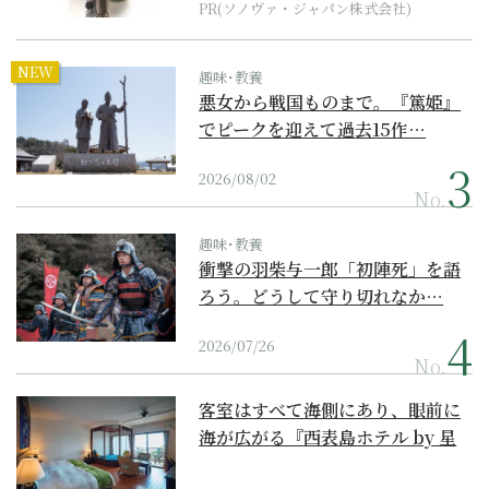
PR(ソノヴァ・ジャパン株式会社)
NEW
趣味･教養
悪女から戦国ものまで。『篤姫』
でピークを迎えて過去15作…
2026/08/02
No.
趣味･教養
衝撃の羽柴与一郎「初陣死」を語
ろう。どうして守り切れなか…
2026/07/26
No.
客室はすべて海側にあり、眼前に
海が広がる『西表島ホテル by 星
野リゾート』