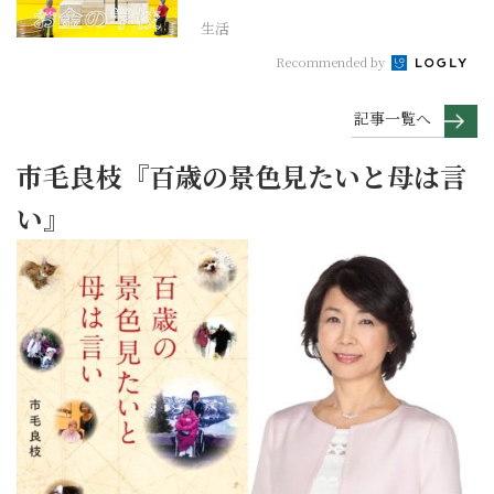
生活
Recommended by
記事一覧へ
市毛良枝『百歳の景色見たいと母は言
い』