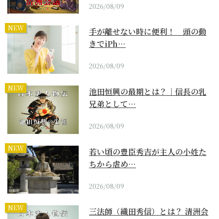
2026/08/09
NEW
手が離せない時に便利！ 頭の動
きでiPh…
2026/08/09
NEW
池田恒興の最期とは？｜信長の乳
兄弟として…
2026/08/09
NEW
若い頃の豊臣秀吉が主人の小姓た
ちから虐め…
2026/08/09
NEW
三法師（織田秀信）とは？ 清洲会