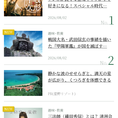
好きになる！スペシャル時代…
2026/08/02
No.
NEW
趣味･教養
戦国大名・武田信玄の事績を描い
た『甲陽軍鑑』が国を滅ぼす…
2026/08/02
No.
静かな波のせせらぎと、満天の星
が広がり、くつろぎを体感できる
『西表島ホテル by...
PR(星野リゾート)
NEW
趣味･教養
三法師（織田秀信）とは？ 清洲会