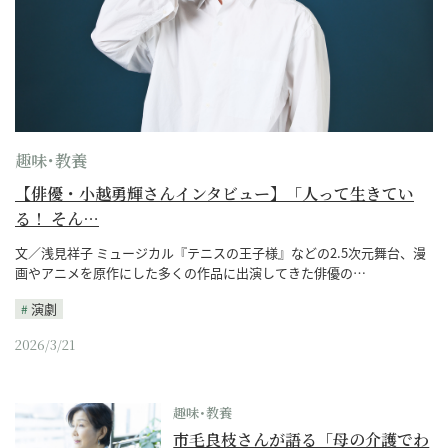
趣味･教養
【俳優・小越勇輝さんインタビュー】「人って生きてい
る！ そん…
文／浅見祥子 ミュージカル『テニスの王子様』などの2.5次元舞台、漫
画やアニメを原作にした多くの作品に出演してきた俳優の…
演劇
2026/3/21
趣味･教養
市毛良枝さんが語る「母の介護でわ