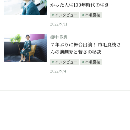
かった人生100年時代の生き…
インタビュー
市毛良枝
2022/9/11
趣味･教養
７年ぶりに舞台出演！ 市毛良枝さ
んの演劇愛と若さの秘訣
インタビュー
市毛良枝
2022/9/4