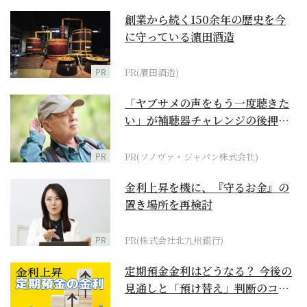
創業から続く150余年の歴史を今
に守っている濵田酒造
PR
PR(濵田酒造)
「ヤブサメの声をもう一度聴きた
い」が補聴器チャレンジの後押し
に
PR
PR(ソノヴァ・ジャパン株式会社)
金利上昇を機に、『守るお金』の
置き場所を再検討
PR
PR(株式会社北九州銀行)
定期預金金利はどうなる？ 今後の
見通しと「預け替え」判断のコツ
【お金の学校】