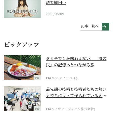
議で織田…
2026/08/09
記事一覧へ
ピックアップ
タヒチでしか味わえない、「海の
民」の記憶へとつながる旅
PR
PR(エア タヒチ ヌイ)
最先端の技術と技術者たちの熱い
気持ちによって作られているオー
ダーメイド補聴器
PR
PR(ソノヴァ・ジャパン株式会社)