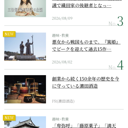
議で織田家の後継者となっ…
2026/08/09
No.
NEW
趣味･教養
悪女から戦国ものまで。『篤姫』
でピークを迎えて過去15作…
2026/08/02
No.
創業から続く150余年の歴史を今
に守っている濵田酒造
PR(濵田酒造)
NEW
趣味･教養
「卑弥呼」「藤原薬子」「満天