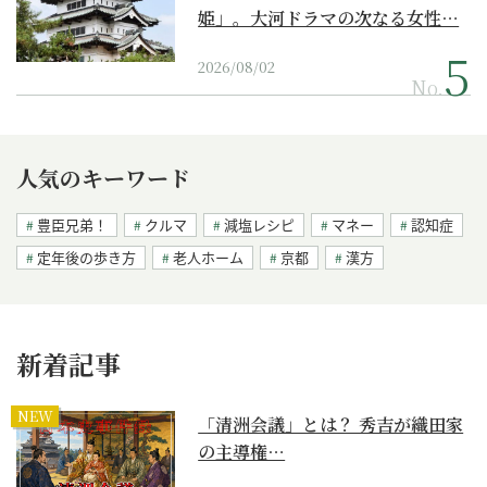
姫」。大河ドラマの次なる女性…
2026/08/02
No.
人気のキーワード
豊臣兄弟！
クルマ
減塩レシピ
マネー
認知症
定年後の歩き方
老人ホーム
京都
漢方
新着記事
NEW
「清洲会議」とは？ 秀吉が織田家
の主導権…