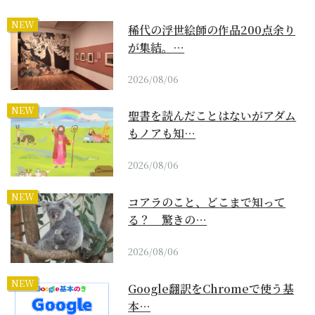
NEW
稀代の浮世絵師の作品200点余り
が集結。…
2026/08/06
NEW
聖書を読んだことはないがアダム
もノアも知…
2026/08/06
NEW
コアラのこと、どこまで知って
る？ 驚きの…
2026/08/06
NEW
Google翻訳をChromeで使う基
本…