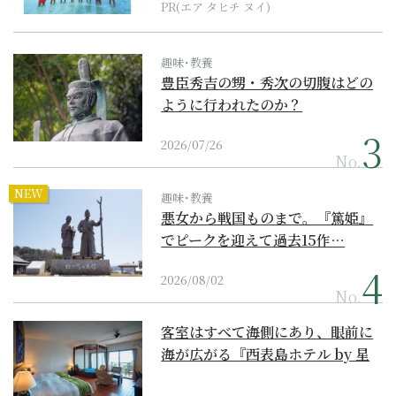
PR(エア タヒチ ヌイ)
趣味･教養
豊臣秀吉の甥・秀次の切腹はどの
ように行われたのか？
2026/07/26
No.
NEW
趣味･教養
悪女から戦国ものまで。『篤姫』
でピークを迎えて過去15作…
2026/08/02
No.
客室はすべて海側にあり、眼前に
海が広がる『西表島ホテル by 星
野リゾート』