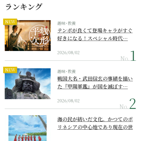
ランキング
NEW
趣味･教養
テンポが良くて登場キャラがすぐ
好きになる！スペシャル時代…
2026/08/02
No.
NEW
趣味･教養
戦国大名・武田信玄の事績を描い
た『甲陽軍鑑』が国を滅ぼす…
2026/08/02
No.
海の民が紡いだ文化。かつてのポ
リネシアの中心地であり現在の世
界遺産からみえてくる...