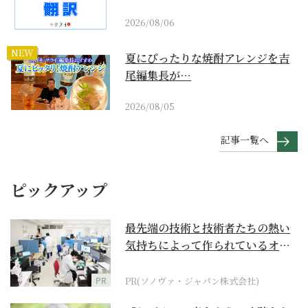
2026/08/06
NEW
夏にぴったりな焼酎アレンジを吉
尾編集長が…
2026/08/05
記事一覧へ
ピックアップ
最先端の技術と技術者たちの熱い
気持ちによって作られているオー
ダーメイド補聴器
PR
PR(ソノヴァ・ジャパン株式会社)