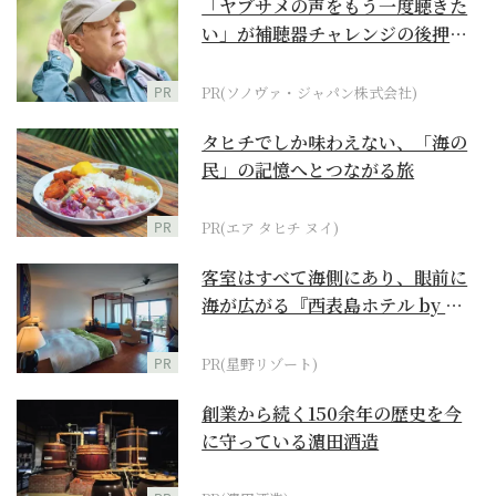
「ヤブサメの声をもう一度聴きた
い」が補聴器チャレンジの後押し
に
PR
PR(ソノヴァ・ジャパン株式会社)
タヒチでしか味わえない、「海の
民」の記憶へとつながる旅
PR
PR(エア タヒチ ヌイ)
客室はすべて海側にあり、眼前に
海が広がる『西表島ホテル by 星
野リゾート』
PR
PR(星野リゾート)
創業から続く150余年の歴史を今
に守っている濵田酒造