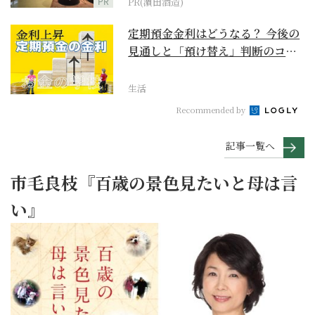
PR
PR(濵田酒造)
定期預金金利はどうなる？ 今後の
見通しと「預け替え」判断のコツ
【お金の学校】
生活
Recommended by
記事一覧へ
市毛良枝『百歳の景色見たいと母は言
い』