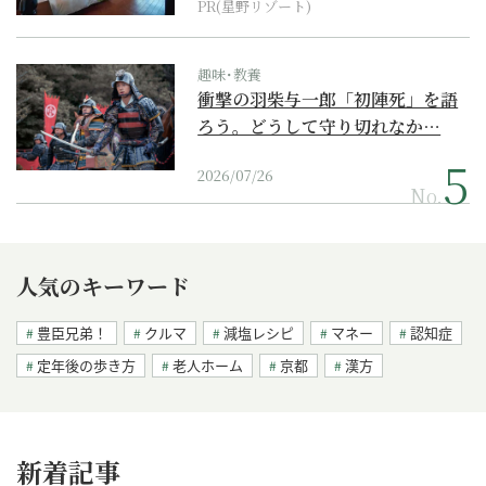
PR(星野リゾート)
趣味･教養
衝撃の羽柴与一郎「初陣死」を語
ろう。どうして守り切れなか…
2026/07/26
No.
人気のキーワード
豊臣兄弟！
クルマ
減塩レシピ
マネー
認知症
定年後の歩き方
老人ホーム
京都
漢方
新着記事