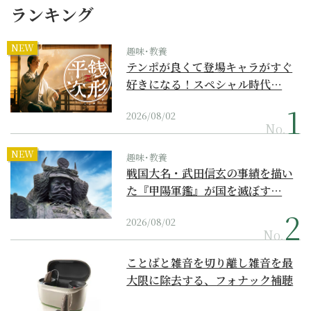
ランキング
NEW
趣味･教養
テンポが良くて登場キャラがすぐ
好きになる！スペシャル時代…
2026/08/02
No.
NEW
趣味･教養
戦国大名・武田信玄の事績を描い
た『甲陽軍鑑』が国を滅ぼす…
2026/08/02
No.
ことばと雑音を切り離し雑音を最
大限に除去する、フォナック補聴
器の最上位モデル