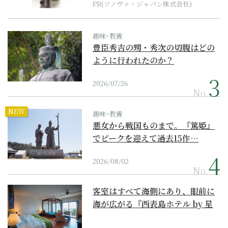
PR(ソノヴァ・ジャパン株式会社)
趣味･教養
豊臣秀吉の甥・秀次の切腹はどの
ように行われたのか？
2026/07/26
No.
NEW
趣味･教養
悪女から戦国ものまで。『篤姫』
でピークを迎えて過去15作…
2026/08/02
No.
客室はすべて海側にあり、眼前に
海が広がる『西表島ホテル by 星
野リゾート』