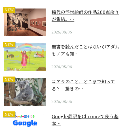
NEW
稀代の浮世絵師の作品200点余り
が集結。…
2026/08/06
NEW
聖書を読んだことはないがアダム
もノアも知…
2026/08/06
NEW
コアラのこと、どこまで知って
る？ 驚きの…
2026/08/06
NEW
Google翻訳をChromeで使う基
本…