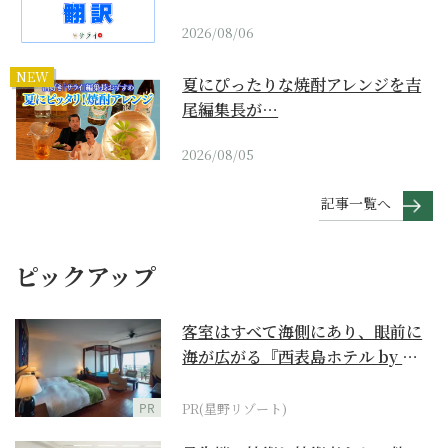
2026/08/06
NEW
夏にぴったりな焼酎アレンジを吉
尾編集長が…
2026/08/05
記事一覧へ
ピックアップ
客室はすべて海側にあり、眼前に
海が広がる『西表島ホテル by 星
野リゾート』
PR
PR(星野リゾート)