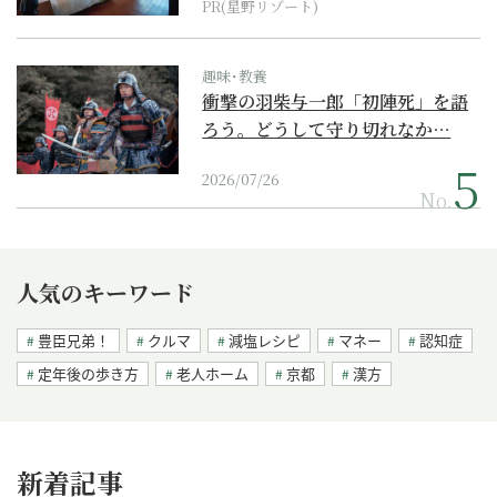
PR(星野リゾート)
趣味･教養
衝撃の羽柴与一郎「初陣死」を語
ろう。どうして守り切れなか…
2026/07/26
No.
人気のキーワード
豊臣兄弟！
クルマ
減塩レシピ
マネー
認知症
定年後の歩き方
老人ホーム
京都
漢方
新着記事