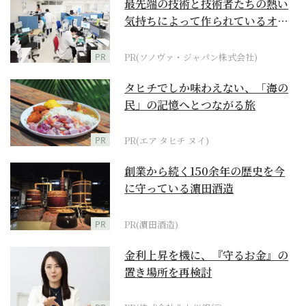
最先端の技術と技術者たちの熱い
気持ちによって作られているオー
ダーメイド補聴器
PR
PR(ソノヴァ・ジャパン株式会社)
タヒチでしか味わえない、「海の
民」の記憶へとつながる旅
PR
PR(エア タヒチ ヌイ)
創業から続く150余年の歴史を今
に守っている濵田酒造
PR
PR(濵田酒造)
金利上昇を機に、『守るお金』の
置き場所を再検討