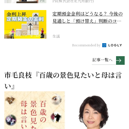
PR
PR(株式会社北九州銀行)
定期預金金利はどうなる？ 今後の
見通しと「預け替え」判断のコツ
【お金の学校】
生活
Recommended by
記事一覧へ
市毛良枝『百歳の景色見たいと母は言
い』