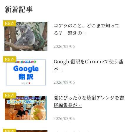
新着記事
NEW
コアラのこと、どこまで知って
る？ 驚きの…
2026/08/06
NEW
Google翻訳をChromeで使う基
本…
2026/08/06
NEW
夏にぴったりな焼酎アレンジを吉
尾編集長が…
2026/08/05
NEW