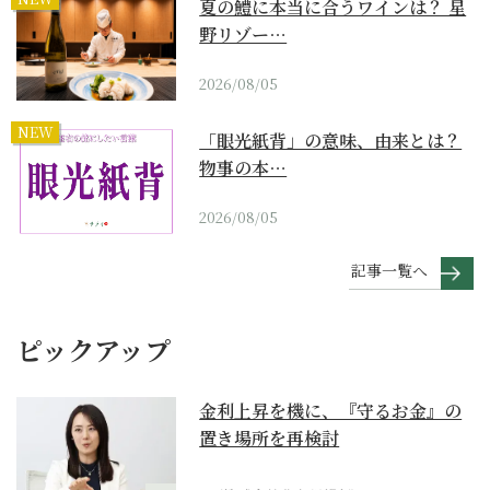
夏の鱧に本当に合うワインは？ 星
野リゾー…
2026/08/05
NEW
「眼光紙背」の意味、由来とは？
物事の本…
2026/08/05
記事一覧へ
ピックアップ
金利上昇を機に、『守るお金』の
置き場所を再検討