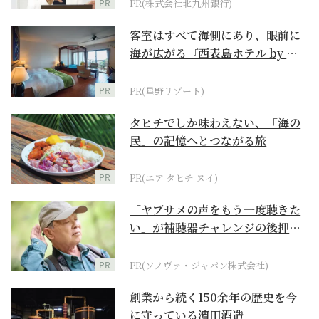
PR
PR(株式会社北九州銀行)
客室はすべて海側にあり、眼前に
海が広がる『西表島ホテル by 星
野リゾート』
PR
PR(星野リゾート)
タヒチでしか味わえない、「海の
民」の記憶へとつながる旅
PR
PR(エア タヒチ ヌイ)
「ヤブサメの声をもう一度聴きた
い」が補聴器チャレンジの後押し
に
PR
PR(ソノヴァ・ジャパン株式会社)
創業から続く150余年の歴史を今
に守っている濵田酒造