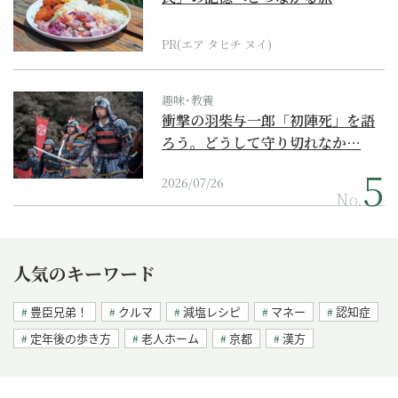
PR(エア タヒチ ヌイ)
趣味･教養
衝撃の羽柴与一郎「初陣死」を語
ろう。どうして守り切れなか…
2026/07/26
No.
人気のキーワード
豊臣兄弟！
クルマ
減塩レシピ
マネー
認知症
定年後の歩き方
老人ホーム
京都
漢方