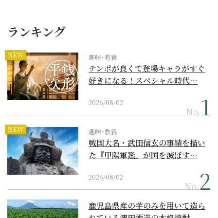
ランキング
NEW
趣味･教養
テンポが良くて登場キャラがすぐ
好きになる！スペシャル時代…
2026/08/02
No.
NEW
趣味･教養
戦国大名・武田信玄の事績を描い
た『甲陽軍鑑』が国を滅ぼす…
2026/08/02
No.
鹿児島県産の芋のみを用いて造ら
れている濵田酒造の本格焼酎