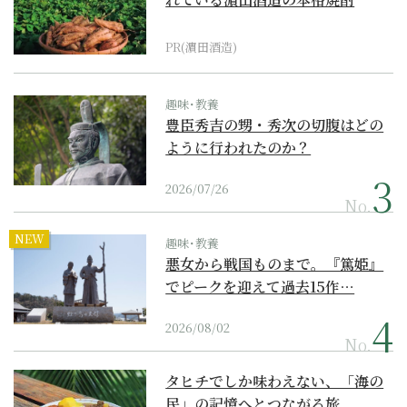
PR(濵田酒造)
趣味･教養
豊臣秀吉の甥・秀次の切腹はどの
ように行われたのか？
2026/07/26
No.
NEW
趣味･教養
悪女から戦国ものまで。『篤姫』
でピークを迎えて過去15作…
2026/08/02
No.
タヒチでしか味わえない、「海の
民」の記憶へとつながる旅