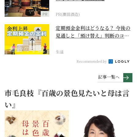
PR
PR(濵田酒造)
定期預金金利はどうなる？ 今後の
見通しと「預け替え」判断のコツ
【お金の学校】
生活
Recommended by
記事一覧へ
市毛良枝『百歳の景色見たいと母は言
い』