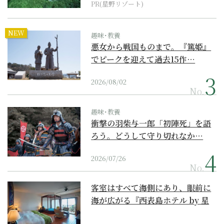
PR(星野リゾート)
NEW
趣味･教養
悪女から戦国ものまで。『篤姫』
でピークを迎えて過去15作…
2026/08/02
No.
趣味･教養
衝撃の羽柴与一郎「初陣死」を語
ろう。どうして守り切れなか…
2026/07/26
No.
客室はすべて海側にあり、眼前に
海が広がる『西表島ホテル by 星
野リゾート』