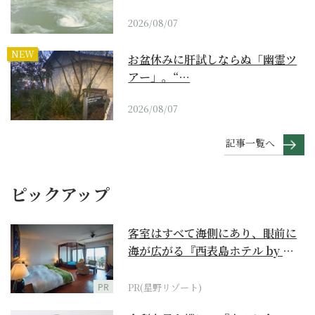
2026/08/07
NEW
お盆休みに肝試しならぬ「幽霊ツ
アー」。“…
2026/08/07
記事一覧へ
ピックアップ
客室はすべて海側にあり、眼前に
海が広がる『西表島ホテル by 星
野リゾート』
PR
PR(星野リゾート)