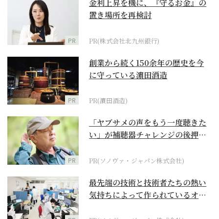
金利上昇を機に、『守るお金』の
置き場所を再検討
PR
PR(株式会社北九州銀行)
創業から続く150余年の歴史を今
に守っている濵田酒造
PR
PR(濵田酒造)
「ヤブサメの声をもう一度聴きた
い」が補聴器チャレンジの後押し
に
PR
PR(ソノヴァ・ジャパン株式会社)
最先端の技術と技術者たちの熱い
気持ちによって作られているオー
ダーメイド補聴器