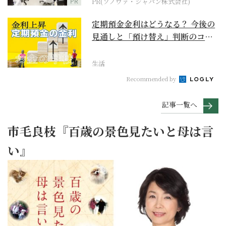
PR
PR(ソノヴァ・ジャパン株式会社)
定期預金金利はどうなる？ 今後の
見通しと「預け替え」判断のコツ
【お金の学校】
生活
Recommended by
記事一覧へ
市毛良枝『百歳の景色見たいと母は言
い』