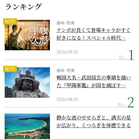
ランキング
NEW
趣味･教養
テンポが良くて登場キャラがすぐ
好きになる！スペシャル時代…
2026/08/02
No.
NEW
趣味･教養
戦国大名・武田信玄の事績を描い
た『甲陽軍鑑』が国を滅ぼす…
2026/08/02
No.
静かな波のせせらぎと、満天の星
が広がり、くつろぎを体感できる
『西表島ホテル by...