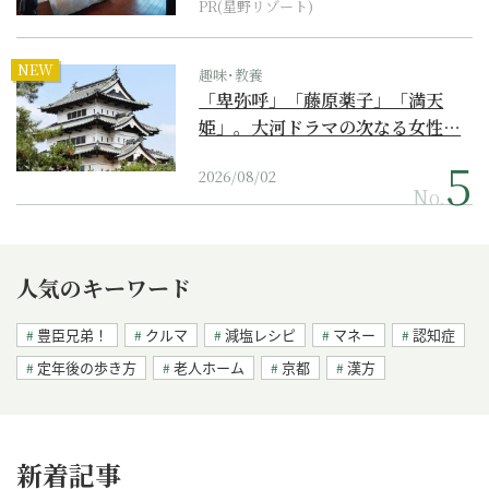
PR(星野リゾート)
NEW
趣味･教養
「卑弥呼」「藤原薬子」「満天
姫」。大河ドラマの次なる女性…
2026/08/02
No.
人気のキーワード
豊臣兄弟！
クルマ
減塩レシピ
マネー
認知症
定年後の歩き方
老人ホーム
京都
漢方
新着記事