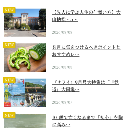
NEW
【先人に学ぶ人生の仕舞い方】大
山捨松・5…
2026/08/08
NEW
８月に気をつけるべきポイントと
おすすめレ…
2026/08/08
NEW
『サライ』9月号大特集は「『鉄
道』大図鑑…
2026/08/07
NEW
101歳で亡くなるまで「初心」を胸
に高み…