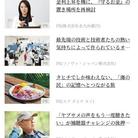
金利上昇を機に、『守るお金』の
置き場所を再検討
PR
PR(株式会社北九州銀行)
最先端の技術と技術者たちの熱い
気持ちによって作られているオー
ダーメイド補聴器
PR
PR(ソノヴァ・ジャパン株式会社)
タヒチでしか味わえない、「海の
民」の記憶へとつながる旅
PR
PR(エア タヒチ ヌイ)
「ヤブサメの声をもう一度聴きた
い」が補聴器チャレンジの後押し
に