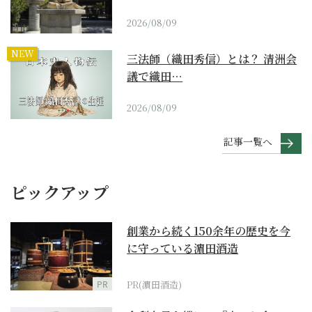
2026/08/09
NEW
三法師（織田秀信）とは？ 清洲会
議で織田…
2026/08/09
記事一覧へ
ピックアップ
創業から続く150余年の歴史を今
に守っている濵田酒造
PR
PR(濵田酒造)