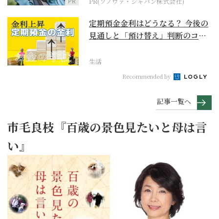
PR
PR(ソノヴァ・ジャパン株式会社)
定期預金金利はどうなる？ 今後の
見通しと「預け替え」判断のコツ
【お金の学校】
生活
Recommended by
記事一覧へ
市毛良枝『百歳の景色見たいと母は言
い』