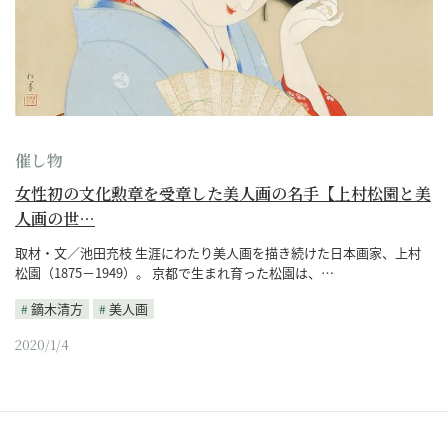
催し物
女性初の文化勲章を受章した美人画の名手【上村松園と美
人画の世…
取材・文／池田充枝 生涯にわたり美人画を描き続けた日本画家、上村
松園（1875－1949）。 京都で生まれ育った松園は、…
鏑木清方
美人画
2020/1/4