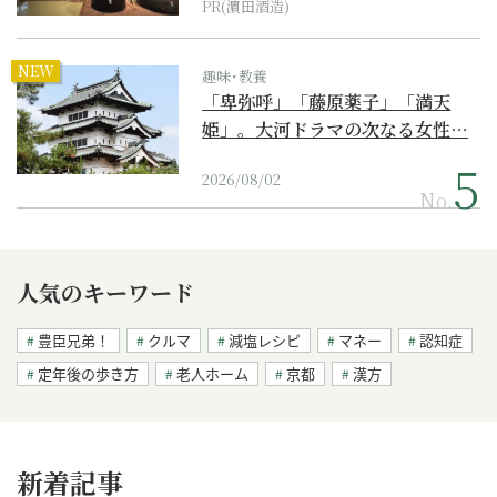
PR(濵田酒造)
NEW
趣味･教養
「卑弥呼」「藤原薬子」「満天
姫」。大河ドラマの次なる女性…
2026/08/02
No.
人気のキーワード
豊臣兄弟！
クルマ
減塩レシピ
マネー
認知症
定年後の歩き方
老人ホーム
京都
漢方
新着記事