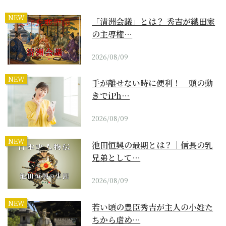
NEW
「清洲会議」とは？ 秀吉が織田家
の主導権…
2026/08/09
NEW
手が離せない時に便利！ 頭の動
きでiPh…
2026/08/09
NEW
池田恒興の最期とは？｜信長の乳
兄弟として…
2026/08/09
NEW
若い頃の豊臣秀吉が主人の小姓た
ちから虐め…