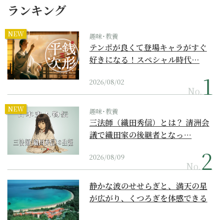
ランキング
NEW
趣味･教養
テンポが良くて登場キャラがすぐ
好きになる！スペシャル時代…
2026/08/02
No.
NEW
趣味･教養
三法師（織田秀信）とは？ 清洲会
議で織田家の後継者となっ…
2026/08/09
No.
静かな波のせせらぎと、満天の星
が広がり、くつろぎを体感できる
『西表島ホテル by...