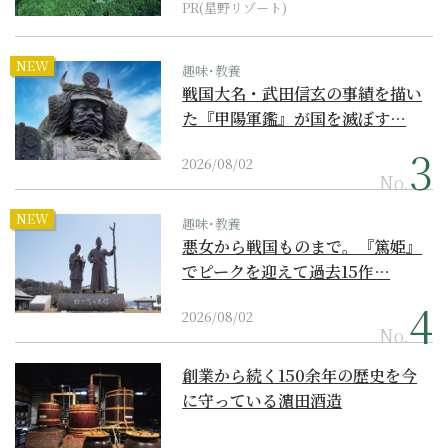
PR(星野リゾート)
NEW
趣味･教養
戦国大名・武田信玄の事績を描い
た『甲陽軍鑑』が国を滅ぼす…
2026/08/02
No.
NEW
趣味･教養
悪女から戦国ものまで。『篤姫』
でピークを迎えて過去15作…
2026/08/02
No.
創業から続く150余年の歴史を今
に守っている濵田酒造