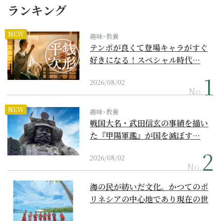
ランキング
NEW
趣味･教養
テンポが良くて登場キャラがすぐ
好きになる！スペシャル時代…
2026/08/02
No.
NEW
趣味･教養
戦国大名・武田信玄の事績を描い
た『甲陽軍鑑』が国を滅ぼす…
2026/08/02
No.
海の民が紡いだ文化。かつてのポ
リネシアの中心地であり現在の世
界遺産からみえてくる...