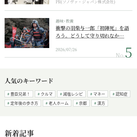
PR(ソノヴァ・ジャパン株式会社)
趣味･教養
衝撃の羽柴与一郎「初陣死」を語
ろう。どうして守り切れなか…
2026/07/26
No.
人気のキーワード
豊臣兄弟！
クルマ
減塩レシピ
マネー
認知症
定年後の歩き方
老人ホーム
京都
漢方
新着記事