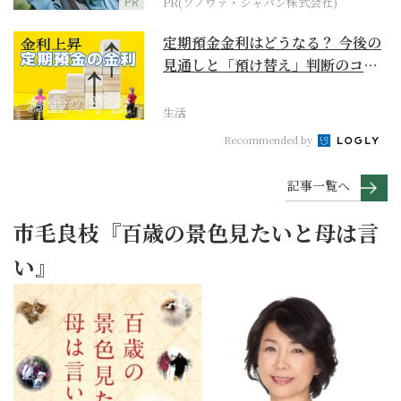
PR
PR(ソノヴァ・ジャパン株式会社)
定期預金金利はどうなる？ 今後の
見通しと「預け替え」判断のコツ
【お金の学校】
生活
Recommended by
記事一覧へ
市毛良枝『百歳の景色見たいと母は言
い』