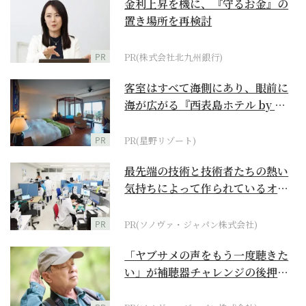
金利上昇を機に、『守るお金』の
置き場所を再検討
PR
PR(株式会社北九州銀行)
客室はすべて海側にあり、眼前に
海が広がる『西表島ホテル by 星
野リゾート』
PR
PR(星野リゾート)
最先端の技術と技術者たちの熱い
気持ちによって作られているオー
ダーメイド補聴器
PR
PR(ソノヴァ・ジャパン株式会社)
「ヤブサメの声をもう一度聴きた
い」が補聴器チャレンジの後押し
に