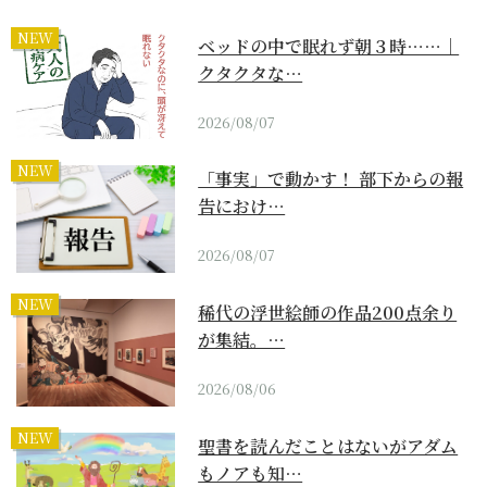
NEW
ベッドの中で眠れず朝３時……｜
クタクタな…
2026/08/07
NEW
「事実」で動かす！ 部下からの報
告におけ…
2026/08/07
NEW
稀代の浮世絵師の作品200点余り
が集結。…
2026/08/06
NEW
聖書を読んだことはないがアダム
もノアも知…