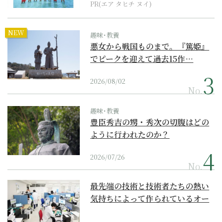
PR(エア タヒチ ヌイ)
NEW
趣味･教養
悪女から戦国ものまで。『篤姫』
でピークを迎えて過去15作…
2026/08/02
No.
趣味･教養
豊臣秀吉の甥・秀次の切腹はどの
ように行われたのか？
2026/07/26
No.
最先端の技術と技術者たちの熱い
気持ちによって作られているオー
ダーメイド補聴器