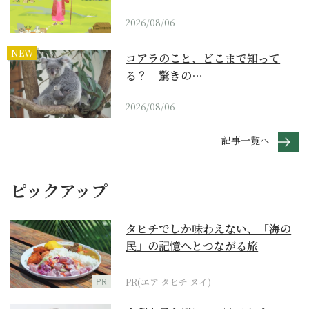
2026/08/06
NEW
コアラのこと、どこまで知って
る？ 驚きの…
2026/08/06
記事一覧へ
ピックアップ
タヒチでしか味わえない、「海の
民」の記憶へとつながる旅
PR
PR(エア タヒチ ヌイ)