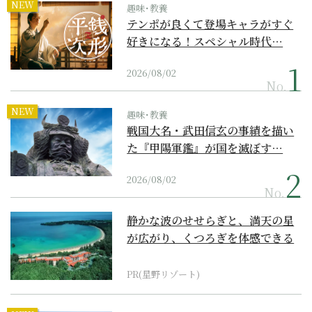
NEW
趣味･教養
テンポが良くて登場キャラがすぐ
好きになる！スペシャル時代…
2026/08/02
No.
NEW
趣味･教養
戦国大名・武田信玄の事績を描い
た『甲陽軍鑑』が国を滅ぼす…
2026/08/02
No.
静かな波のせせらぎと、満天の星
が広がり、くつろぎを体感できる
『西表島ホテル by...
PR(星野リゾート)