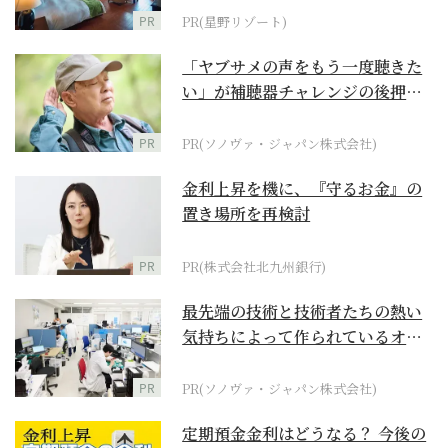
PR
PR(星野リゾート)
「ヤブサメの声をもう一度聴きた
い」が補聴器チャレンジの後押し
に
PR
PR(ソノヴァ・ジャパン株式会社)
金利上昇を機に、『守るお金』の
置き場所を再検討
PR
PR(株式会社北九州銀行)
最先端の技術と技術者たちの熱い
気持ちによって作られているオー
ダーメイド補聴器
PR
PR(ソノヴァ・ジャパン株式会社)
定期預金金利はどうなる？ 今後の