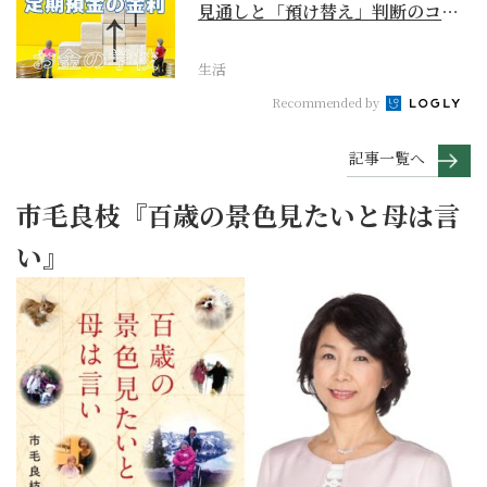
見通しと「預け替え」判断のコツ
【お金の学校】
生活
Recommended by
記事一覧へ
市毛良枝『百歳の景色見たいと母は言
い』