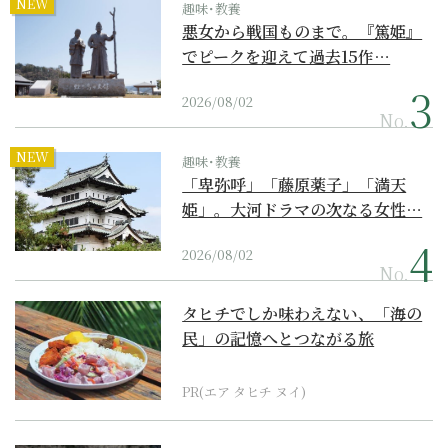
NEW
趣味･教養
悪女から戦国ものまで。『篤姫』
でピークを迎えて過去15作…
2026/08/02
No.
NEW
趣味･教養
「卑弥呼」「藤原薬子」「満天
姫」。大河ドラマの次なる女性…
2026/08/02
No.
タヒチでしか味わえない、「海の
民」の記憶へとつながる旅
PR(エア タヒチ ヌイ)