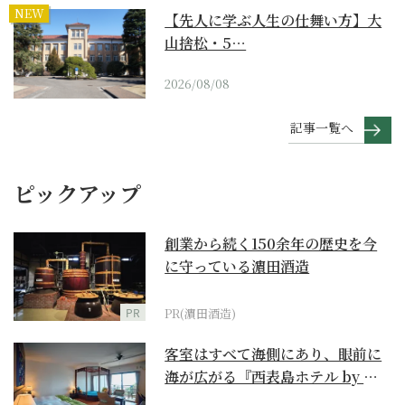
NEW
【先人に学ぶ人生の仕舞い方】大
山捨松・5…
2026/08/08
記事一覧へ
ピックアップ
創業から続く150余年の歴史を今
に守っている濵田酒造
PR
PR(濵田酒造)
客室はすべて海側にあり、眼前に
海が広がる『西表島ホテル by 星
野リゾート』