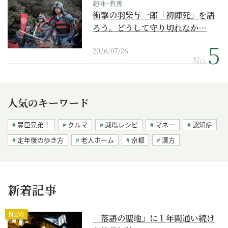
趣味･教養
衝撃の羽柴与一郎「初陣死」を語
ろう。どうして守り切れなか…
2026/07/26
No.
人気のキーワード
豊臣兄弟！
クルマ
減塩レシピ
マネー
認知症
定年後の歩き方
老人ホーム
京都
漢方
新着記事
NEW
「落語の聖地」に１年間通い続け