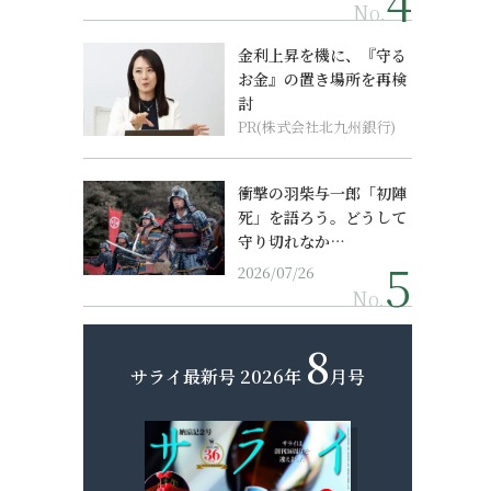
No.
金利上昇を機に、『守る
お金』の置き場所を再検
討
PR(株式会社北九州銀行)
衝撃の羽柴与一郎「初陣
死」を語ろう。どうして
守り切れなか…
2026/07/26
No.
8
サライ最新号
2026年
月号