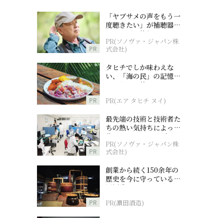
「ヤブサメの声をもう一
度聴きたい」が補聴器チ
ャレンジの後押しに
PR(ソノヴァ・ジャパン株
PR
式会社)
タヒチでしか味わえな
い、「海の民」の記憶へ
とつながる旅
PR
PR(エア タヒチ ヌイ)
最先端の技術と技術者た
ちの熱い気持ちによって
作られているオーダーメ
PR(ソノヴァ・ジャパン株
イド補聴器
PR
式会社)
創業から続く150余年の
歴史を今に守っている濵
田酒造
PR
PR(濵田酒造)