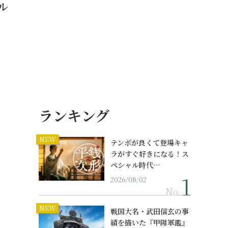
ル
。
ランキング
NEW
テンポが良くて登場キャ
ラがすぐ好きになる！ス
ペシャル時代…
2026/08/02
No.
NEW
戦国大名・武田信玄の事
績を描いた『甲陽軍鑑』