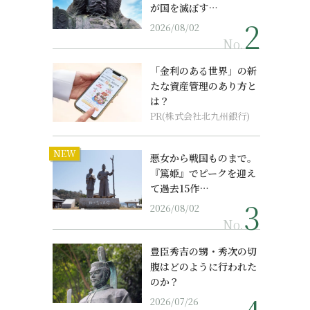
が国を滅ぼす…
2026/08/02
No.
「金利のある世界」の新
たな資産管理のあり方と
は？
PR(株式会社北九州銀行)
NEW
悪女から戦国ものまで。
『篤姫』でピークを迎え
て過去15作…
2026/08/02
No.
豊臣秀吉の甥・秀次の切
腹はどのように行われた
のか？
2026/07/26