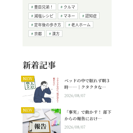
豊臣兄弟！
クルマ
減塩レシピ
マネー
認知症
定年後の歩き方
老人ホーム
京都
漢方
新着記事
NEW
ベッドの中で眠れず朝３
時……｜クタクタな…
2026/08/07
NEW
「事実」で動かす！ 部下
からの報告におけ…
2026/08/07