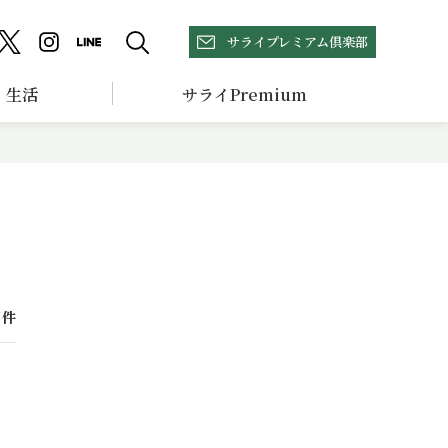
サライプレミアム倶楽部
生活
サライPremium
件