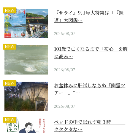
NEW
『サライ』9月号大特集は「『鉄
道』大図鑑…
2026/08/07
NEW
101歳で亡くなるまで「初心」を胸
に高み…
2026/08/07
NEW
お盆休みに肝試しならぬ「幽霊ツ
アー」。“…
2026/08/07
NEW
ベッドの中で眠れず朝３時……｜
クタクタな…