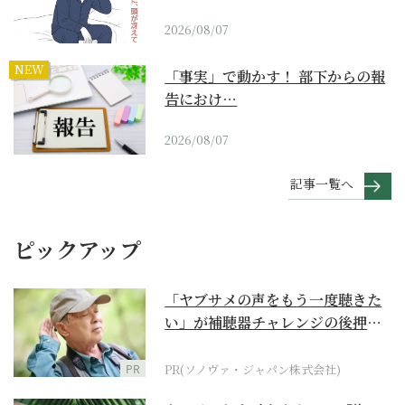
2026/08/07
NEW
「事実」で動かす！ 部下からの報
告におけ…
2026/08/07
記事一覧へ
ピックアップ
「ヤブサメの声をもう一度聴きた
い」が補聴器チャレンジの後押し
に
PR
PR(ソノヴァ・ジャパン株式会社)