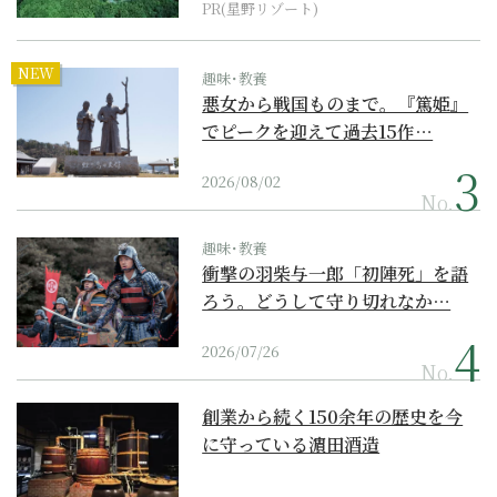
PR(星野リゾート)
NEW
趣味･教養
悪女から戦国ものまで。『篤姫』
でピークを迎えて過去15作…
2026/08/02
No.
趣味･教養
衝撃の羽柴与一郎「初陣死」を語
ろう。どうして守り切れなか…
2026/07/26
No.
創業から続く150余年の歴史を今
に守っている濵田酒造