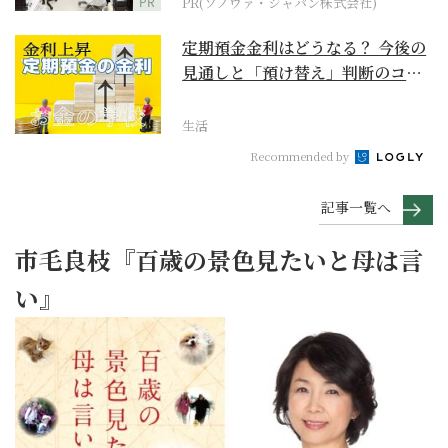
PR
PR(ソノヴァ・ジャパン株式会社)
定期預金金利はどうなる？ 今後の
見通しと「預け替え」判断のコツ
【お金の学校】
生活
Recommended by
記事一覧へ
市毛良枝『百歳の景色見たいと母は言
い』