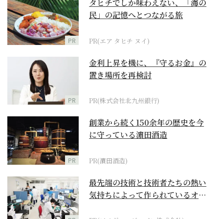
タヒチでしか味わえない、「海の
民」の記憶へとつながる旅
PR
PR(エア タヒチ ヌイ)
金利上昇を機に、『守るお金』の
置き場所を再検討
PR
PR(株式会社北九州銀行)
創業から続く150余年の歴史を今
に守っている濵田酒造
PR
PR(濵田酒造)
最先端の技術と技術者たちの熱い
気持ちによって作られているオー
ダーメイド補聴器