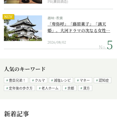
PR(濵田酒造)
NEW
趣味･教養
「卑弥呼」「藤原薬子」「満天
姫」。大河ドラマの次なる女性…
2026/08/02
No.
人気のキーワード
豊臣兄弟！
クルマ
減塩レシピ
マネー
認知症
定年後の歩き方
老人ホーム
京都
漢方
新着記事