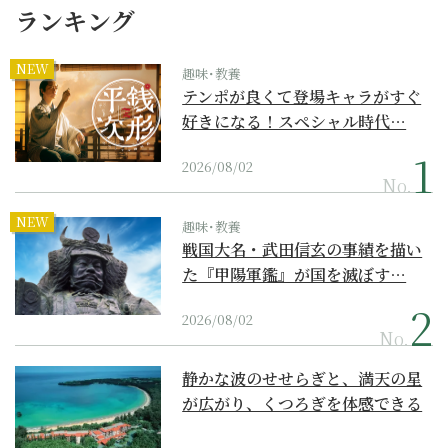
ランキング
NEW
趣味･教養
テンポが良くて登場キャラがすぐ
好きになる！スペシャル時代…
2026/08/02
No.
NEW
趣味･教養
戦国大名・武田信玄の事績を描い
た『甲陽軍鑑』が国を滅ぼす…
2026/08/02
No.
静かな波のせせらぎと、満天の星
が広がり、くつろぎを体感できる
『西表島ホテル by...