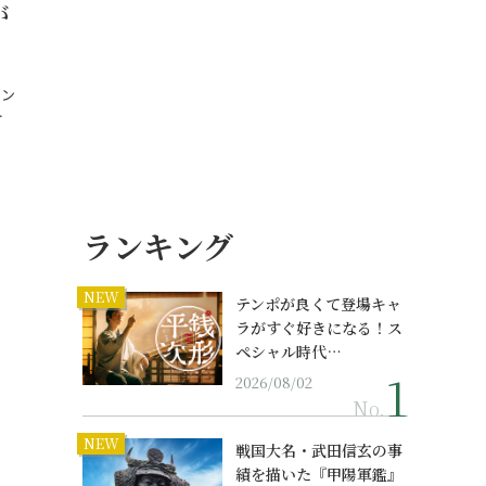
が
メン
…
ランキング
NEW
テンポが良くて登場キャ
ラがすぐ好きになる！ス
ペシャル時代…
2026/08/02
No.
NEW
戦国大名・武田信玄の事
績を描いた『甲陽軍鑑』