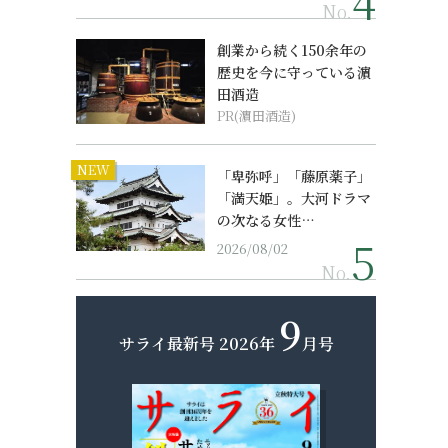
No.
創業から続く150余年の
歴史を今に守っている濵
田酒造
PR(濵田酒造)
NEW
「卑弥呼」「藤原薬子」
「満天姫」。大河ドラマ
の次なる女性…
2026/08/02
No.
9
サライ最新号
2026年
月号