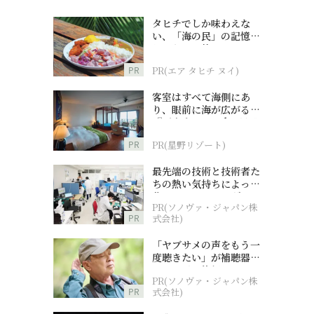
タヒチでしか味わえな
い、「海の民」の記憶へ
とつながる旅
PR
PR(エア タヒチ ヌイ)
客室はすべて海側にあ
り、眼前に海が広がる
『西表島ホテル by 星野
リゾート』
PR
PR(星野リゾート)
最先端の技術と技術者た
ちの熱い気持ちによって
作られているオーダーメ
PR(ソノヴァ・ジャパン株
イド補聴器
PR
式会社)
「ヤブサメの声をもう一
度聴きたい」が補聴器チ
ャレンジの後押しに
PR(ソノヴァ・ジャパン株
PR
式会社)