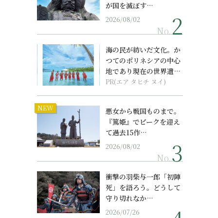
が国を滅ぼす…
2026/08/02
No.
海の民が紡いだ文化。か
つてのポリネシアの中心
地であり現在の世界遺産
からみえてくる...
PR(エア タヒチ ヌイ)
NEW
悪女から戦国ものまで。
『篤姫』でピークを迎え
て過去15作…
2026/08/02
No.
衝撃の羽柴与一郎「初陣
死」を語ろう。どうして
守り切れなか…
2026/07/26