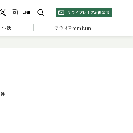
サライプレミアム倶楽部
生活
サライPremium
件