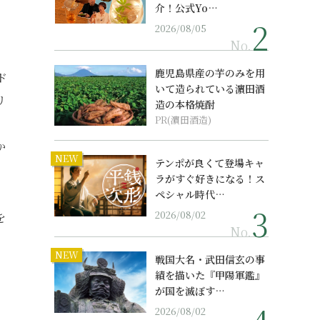
介！公式Yo…
2026/08/05
No.
鹿児島県産の芋のみを用
ド
いて造られている濵田酒
リ
造の本格焼酎
PR(濵田酒造)
か
NEW
テンポが良くて登場キャ
ラがすぐ好きになる！ス
ペシャル時代…
2026/08/02
を
No.
NEW
戦国大名・武田信玄の事
績を描いた『甲陽軍鑑』
が国を滅ぼす…
2026/08/02