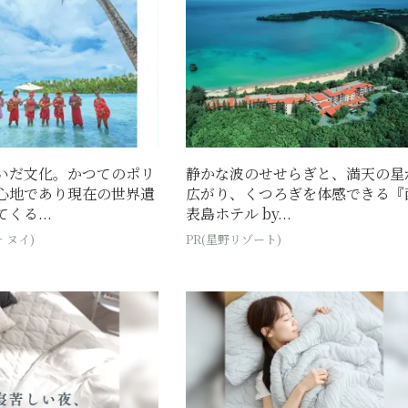
いだ文化。かつてのポリ
静かな波のせせらぎと、満天の星
心地であり現在の世界遺
広がり、くつろぎを体感できる『
くる...
表島ホテル by...
 ヌイ)
PR(星野リゾート)