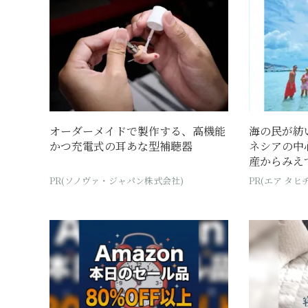
オーダーメイドで製作する、高機能
海の民が紡
かつ充電式の耳あな型補聴器
ネシアの中
産からみえて
PR(ソノヴァ・ジャパン株式会社)
PR(エア タヒチ