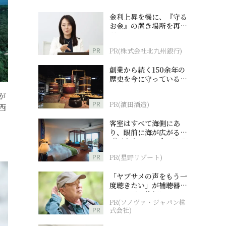
金利上昇を機に、『守る
お金』の置き場所を再検
討
PR
PR(株式会社北九州銀行)
創業から続く150余年の
歴史を今に守っている濵
田酒造
が
PR
PR(濵田酒造)
西
客室はすべて海側にあ
り、眼前に海が広がる
『西表島ホテル by 星野
リゾート』
PR
PR(星野リゾート)
「ヤブサメの声をもう一
度聴きたい」が補聴器チ
ャレンジの後押しに
PR(ソノヴァ・ジャパン株
PR
式会社)