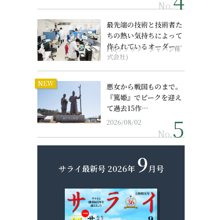
No.
最先端の技術と技術者た
ちの熱い気持ちによって
作られているオーダーメ
PR(ソノヴァ・ジャパン株
イド補聴器
式会社)
NEW
悪女から戦国ものまで。
『篤姫』でピークを迎え
て過去15作…
2026/08/02
No.
9
サライ最新号
2026年
月号