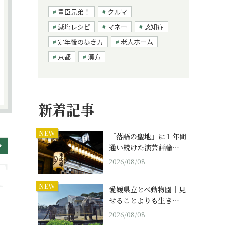
豊臣兄弟！
クルマ
減塩レシピ
マネー
認知症
定年後の歩き方
老人ホーム
京都
漢方
新着記事
NEW
「落語の聖地」に１年間
通い続けた演芸評論…
2026/08/08
NEW
愛媛県立とべ動物園｜見
せることよりも生き…
2026/08/08