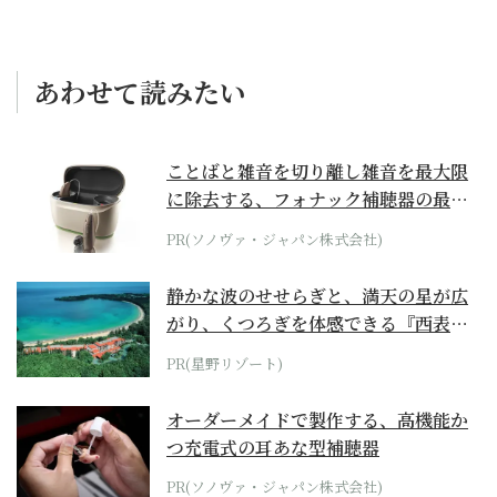
あわせて読みたい
ことばと雑音を切り離し雑音を最大限
に除去する、フォナック補聴器の最上
位モデル
PR(ソノヴァ・ジャパン株式会社)
静かな波のせせらぎと、満天の星が広
がり、くつろぎを体感できる『西表島
ホテル by...
PR(星野リゾート)
オーダーメイドで製作する、高機能か
つ充電式の耳あな型補聴器
PR(ソノヴァ・ジャパン株式会社)