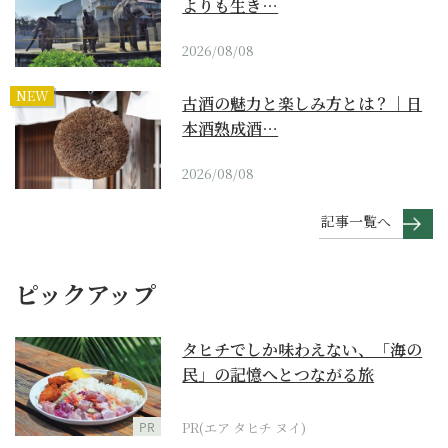
よりも生き…
2026/08/08
NEW
古酒の魅力と楽しみ方とは？｜日
本酒熟成酒…
2026/08/08
記事一覧へ
ピックアップ
タヒチでしか味わえない、「海の
民」の記憶へとつながる旅
PR
PR(エア タヒチ ヌイ)