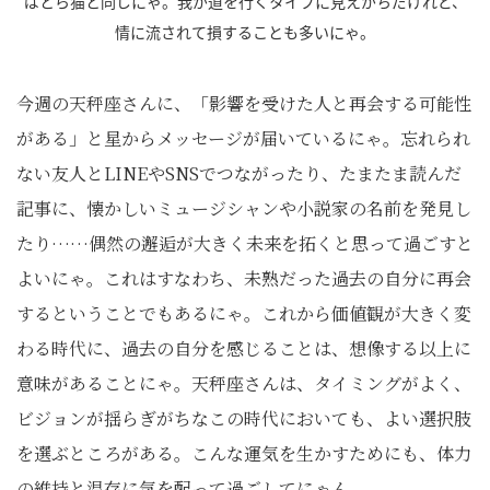
ばとら猫と同じにゃ。我が道を行くタイプに見えがちだけれど、
情に流されて損することも多いにゃ。
今週の天秤座さんに、「影響を受けた人と再会する可能性
がある」と星からメッセージが届いているにゃ。忘れられ
ない友人とLINEやSNSでつながったり、たまたま読んだ
記事に、懐かしいミュージシャンや小説家の名前を発見し
たり……偶然の邂逅が大きく未来を拓くと思って過ごすと
よいにゃ。これはすなわち、未熟だった過去の自分に再会
するということでもあるにゃ。これから価値観が大きく変
わる時代に、過去の自分を感じることは、想像する以上に
意味があることにゃ。天秤座さんは、タイミングがよく、
ビジョンが揺らぎがちなこの時代においても、よい選択肢
を選ぶところがある。こんな運気を生かすためにも、体力
の維持と温存に気を配って過ごしてにゃん。