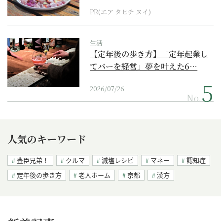
PR(エア タヒチ ヌイ)
生活
【定年後の歩き方】「定年起業し
てバーを経営」夢を叶えた6…
2026/07/26
No.
人気のキーワード
豊臣兄弟！
クルマ
減塩レシピ
マネー
認知症
定年後の歩き方
老人ホーム
京都
漢方