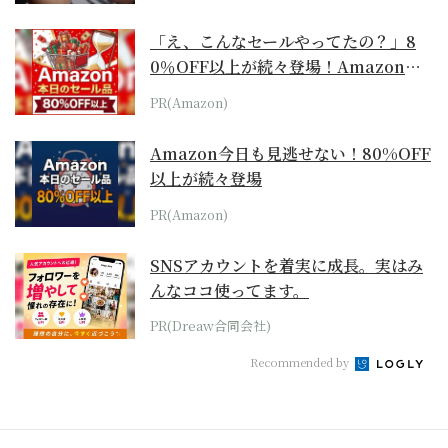
「え、こんなセールやってたの？」8
0％OFF以上が続々登場！Amazonの
本気が...
PR(Amazon)
Amazon今日も見逃せない！80%OFF
以上が続々登場
PR(Amazon)
SNSアカウントを着実に成長。実はみ
んなココ使ってます。
PR(Dreaw合同会社)
Recommended by