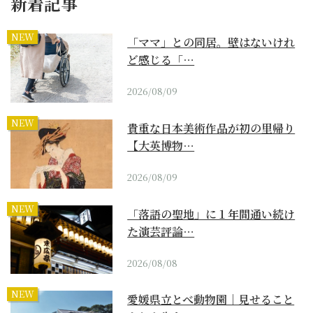
新着記事
NEW
「ママ」との同居。壁はないけれ
ど感じる「…
2026/08/09
NEW
貴重な日本美術作品が初の里帰り
【大英博物…
2026/08/09
NEW
「落語の聖地」に１年間通い続け
た演芸評論…
2026/08/08
NEW
愛媛県立とべ動物園｜見せること