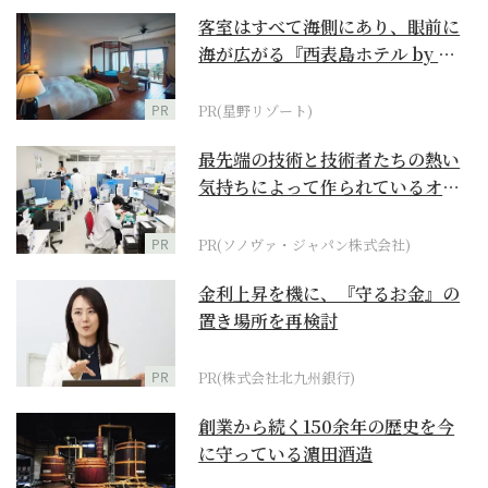
客室はすべて海側にあり、眼前に
海が広がる『西表島ホテル by 星
野リゾート』
PR
PR(星野リゾート)
最先端の技術と技術者たちの熱い
気持ちによって作られているオー
ダーメイド補聴器
PR
PR(ソノヴァ・ジャパン株式会社)
金利上昇を機に、『守るお金』の
置き場所を再検討
PR
PR(株式会社北九州銀行)
創業から続く150余年の歴史を今
に守っている濵田酒造