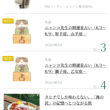
PR(ソノヴァ・ジャパン株式会社)
NEW
生活
ニャンコ先生の開運星占い（8/3～
8/9）射手座、山羊座…
2026/08/03
No.
NEW
生活
ニャンコ先生の開運星占い（8/3～
8/9）獅子座、乙女座…
2026/08/03
No.
タヒチでしか味わえない、「海の
民」の記憶へとつながる旅