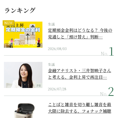
ランキング
NEW
生活
定期預金金利はどうなる？ 今後の
見通しと「預け替え」判断…
2026/08/03
No.
生活
金融アナリスト・三井智映子さん
と考える、金利上昇で再注目…
PR
2026/07/28
No.
ことばと雑音を切り離し雑音を最
大限に除去する、フォナック補聴
器の最上位モデル