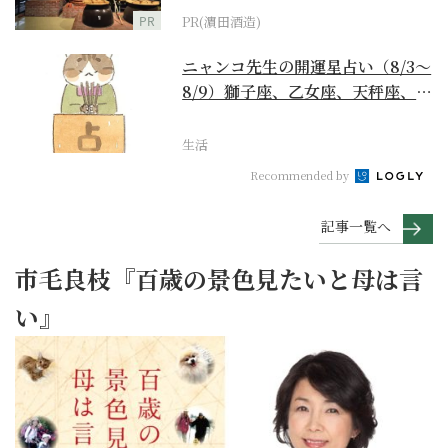
PR
PR(濵田酒造)
ニャンコ先生の開運星占い（8/3～
8/9）獅子座、乙女座、天秤座、蠍
座編
生活
Recommended by
記事一覧へ
市毛良枝『百歳の景色見たいと母は言
い』