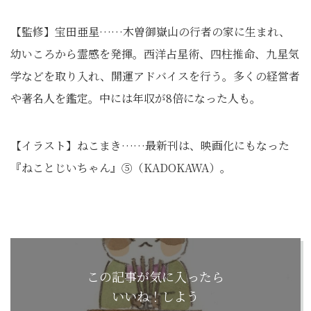
【監修】宝田亜星……木曽御嶽山の行者の家に生まれ、
幼いころから霊感を発揮。西洋占星術、四柱推命、九星気
学などを取り入れ、開運アドバイスを行う。多くの経営者
や著名人を鑑定。中には年収が8倍になった人も。
【イラスト】ねこまき……最新刊は、映画化にもなった
『ねことじいちゃん』⑤（KADOKAWA）。
この記事が気に入ったら
いいね！しよう