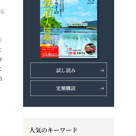
感じ
生
と
存
て
試し読み
始
定期購読
人気のキーワード