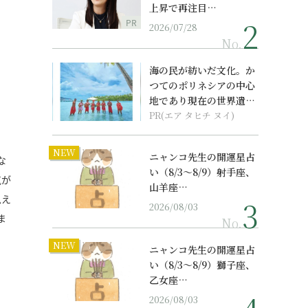
上昇で再注目…
PR
2026/07/28
No.
海の民が紡いだ文化。か
つてのポリネシアの中心
地であり現在の世界遺産
からみえてくる...
PR(エア タヒチ ヌイ)
NEW
ニャンコ先生の開運星占
な
い（8/3～8/9）射手座、
気が
山羊座…
思え
2026/08/03
ま
No.
NEW
ニャンコ先生の開運星占
い（8/3～8/9）獅子座、
乙女座…
2026/08/03