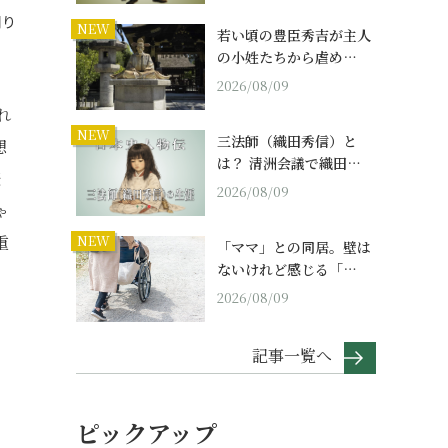
周り
NEW
若い頃の豊臣秀吉が主人
の小姓たちから虐め…
2026/08/09
れ
NEW
三法師（織田秀信）と
想
は？ 清洲会議で織田…
転
2026/08/09
ゃ
重
NEW
「ママ」との同居。壁は
ないけれど感じる「…
2026/08/09
記事一覧へ
ピックアップ