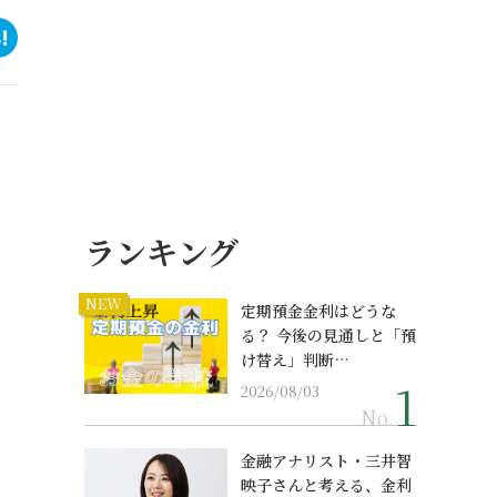
ランキング
NEW
定期預金金利はどうな
る？ 今後の見通しと「預
け替え」判断…
2026/08/03
No.
金融アナリスト・三井智
映子さんと考える、金利