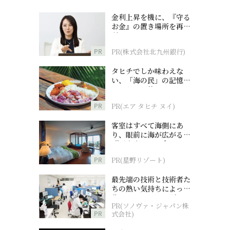
金利上昇を機に、『守る
お金』の置き場所を再検
討
PR
PR(株式会社北九州銀行)
タヒチでしか味わえな
い、「海の民」の記憶へ
とつながる旅
PR
PR(エア タヒチ ヌイ)
客室はすべて海側にあ
り、眼前に海が広がる
『西表島ホテル by 星野
リゾート』
PR
PR(星野リゾート)
最先端の技術と技術者た
ちの熱い気持ちによって
作られているオーダーメ
PR(ソノヴァ・ジャパン株
イド補聴器
PR
式会社)