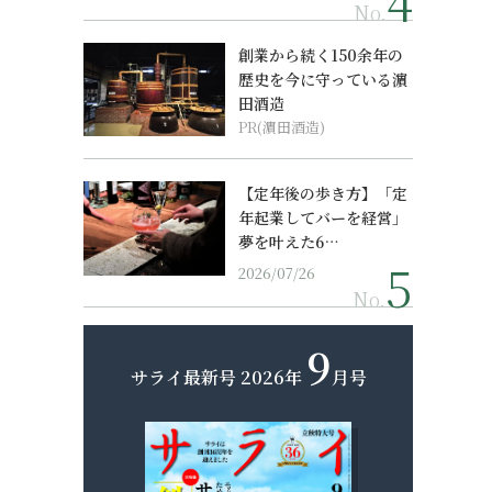
No.
創業から続く150余年の
歴史を今に守っている濵
田酒造
PR(濵田酒造)
【定年後の歩き方】「定
年起業してバーを経営」
夢を叶えた6…
2026/07/26
No.
9
サライ最新号
2026年
月号