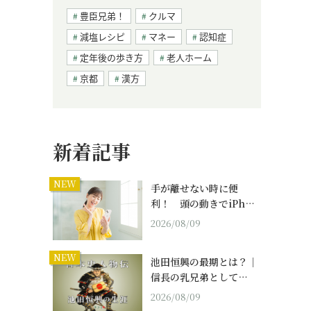
豊臣兄弟！
クルマ
減塩レシピ
マネー
認知症
定年後の歩き方
老人ホーム
京都
漢方
新着記事
NEW
手が離せない時に便
利！ 頭の動きでiPh…
2026/08/09
NEW
池田恒興の最期とは？｜
信長の乳兄弟として…
2026/08/09