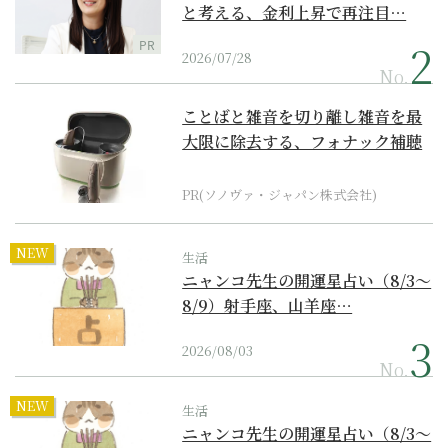
と考える、金利上昇で再注目…
PR
2026/07/28
No.
ことばと雑音を切り離し雑音を最
大限に除去する、フォナック補聴
器の最上位モデル
PR(ソノヴァ・ジャパン株式会社)
NEW
生活
ニャンコ先生の開運星占い（8/3～
8/9）射手座、山羊座…
2026/08/03
No.
NEW
生活
ニャンコ先生の開運星占い（8/3～