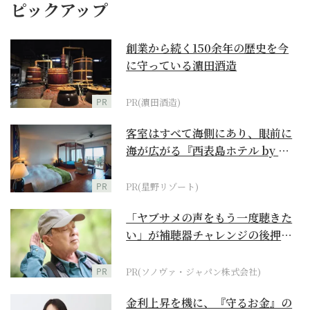
ピックアップ
創業から続く150余年の歴史を今
に守っている濵田酒造
PR
PR(濵田酒造)
客室はすべて海側にあり、眼前に
海が広がる『西表島ホテル by 星
野リゾート』
PR
PR(星野リゾート)
「ヤブサメの声をもう一度聴きた
い」が補聴器チャレンジの後押し
に
PR
PR(ソノヴァ・ジャパン株式会社)
金利上昇を機に、『守るお金』の