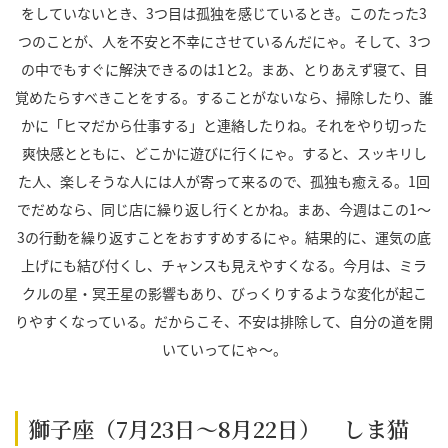
をしていないとき、3つ目は孤独を感じているとき。このたった3
つのことが、人を不安と不幸にさせているんだにゃ。そして、3つ
の中でもすぐに解決できるのは1と2。まあ、とりあえず寝て、目
覚めたらすべきことをする。することがないなら、掃除したり、誰
かに「ヒマだから仕事する」と連絡したりね。それをやり切った
爽快感とともに、どこかに遊びに行くにゃ。すると、スッキリし
た人、楽しそうな人には人が寄って来るので、孤独も癒える。1回
でだめなら、同じ店に繰り返し行くとかね。まあ、今週はこの1～
3の行動を繰り返すことをおすすめするにゃ。結果的に、運気の底
上げにも結び付くし、チャンスも見えやすくなる。今月は、ミラ
クルの星・冥王星の影響もあり、びっくりするような変化が起こ
りやすくなっている。だからこそ、不安は排除して、自分の道を開
いていってにゃ～。
獅子座（7月23日～8月22日） しま猫