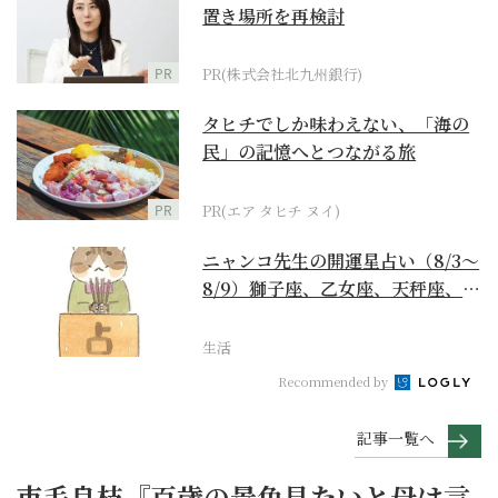
置き場所を再検討
PR
PR(株式会社北九州銀行)
タヒチでしか味わえない、「海の
民」の記憶へとつながる旅
PR
PR(エア タヒチ ヌイ)
ニャンコ先生の開運星占い（8/3～
8/9）獅子座、乙女座、天秤座、蠍
座編
生活
Recommended by
記事一覧へ
市毛良枝『百歳の景色見たいと母は言