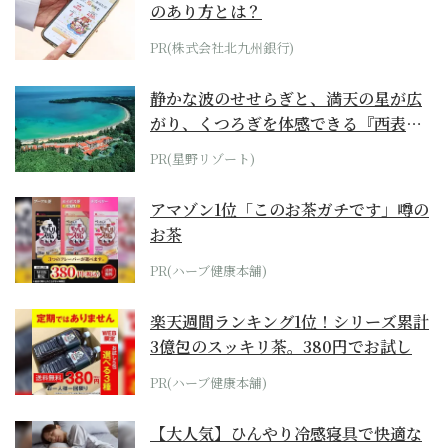
のあり方とは？
PR(株式会社北九州銀行)
静かな波のせせらぎと、満天の星が広
がり、くつろぎを体感できる『西表島
ホテル by...
PR(星野リゾート)
アマゾン1位「このお茶ガチです」噂の
お茶
PR(ハーブ健康本舗)
楽天週間ランキング1位！シリーズ累計
3億包のスッキリ茶。380円でお試し
PR(ハーブ健康本舗)
【大人気】ひんやり冷感寝具で快適な