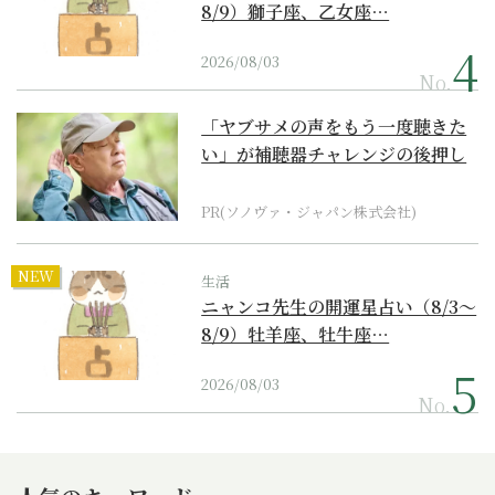
8/9）獅子座、乙女座…
2026/08/03
No.
「ヤブサメの声をもう一度聴きた
い」が補聴器チャレンジの後押し
に
PR(ソノヴァ・ジャパン株式会社)
NEW
生活
ニャンコ先生の開運星占い（8/3～
8/9）牡羊座、牡牛座…
2026/08/03
No.