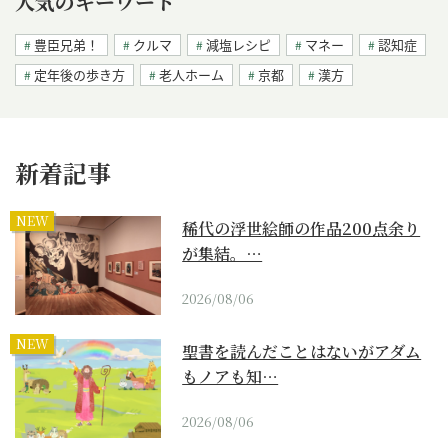
人気のキーワード
豊臣兄弟！
クルマ
減塩レシピ
マネー
認知症
定年後の歩き方
老人ホーム
京都
漢方
新着記事
NEW
稀代の浮世絵師の作品200点余り
が集結。…
2026/08/06
NEW
聖書を読んだことはないがアダム
もノアも知…
2026/08/06