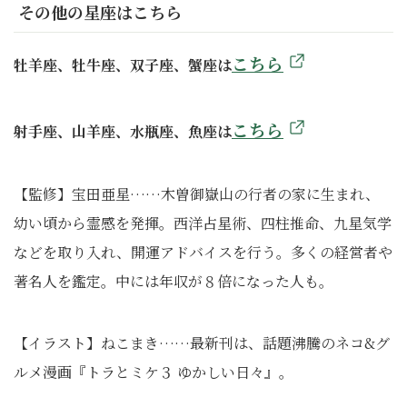
その他の星座はこちら
こちら
牡羊座、牡牛座、双子座、蟹座は
こちら
射手座、山羊座、水瓶座、魚座は
【監修】宝田亜星……木曽御嶽山の行者の家に生まれ、
幼い頃から霊感を発揮。西洋占星術、四柱推命、九星気学
などを取り入れ、開運アドバイスを行う。多くの経営者や
著名人を鑑定。中には年収が８倍になった人も。
【イラスト】ねこまき……最新刊は、話題沸騰のネコ&グ
ルメ漫画『トラとミケ３ ゆかしい日々』。