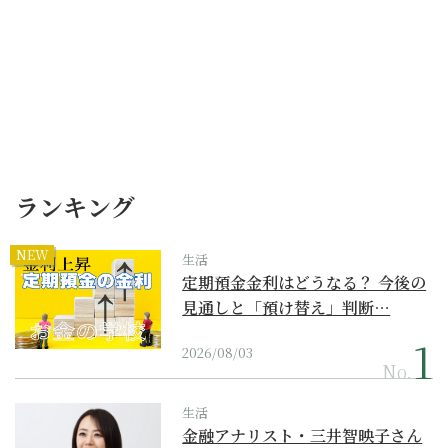
ランキング
NEW
生活
定期預金金利はどうなる？ 今後の
見通しと「預け替え」判断…
2026/08/03
No.
生活
金融アナリスト・三井智映子さん