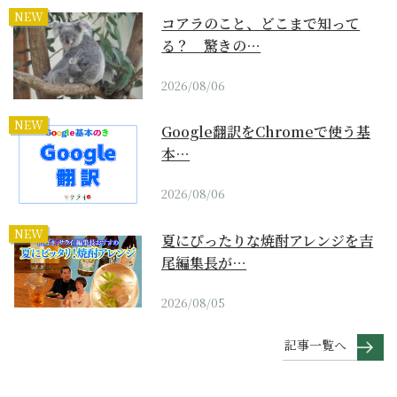
NEW
コアラのこと、どこまで知って
る？ 驚きの…
2026/08/06
NEW
Google翻訳をChromeで使う基
本…
2026/08/06
NEW
夏にぴったりな焼酎アレンジを吉
尾編集長が…
2026/08/05
記事一覧へ