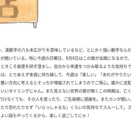
り、漢数字の八も末広がりを意味しているなど、とにかく強い数字なん
扉が開いている。特に今週の日曜日、
8
月
8
日はこの扉が全開になるので
うときこそ直感を研ぎ澄まし、自分から幸運をつかみ取るような気持ち
のは、とりあえず来週に持ち越して、今週は「楽しい」「あれがやりた
。悪い方向に考えるとそっちが増幅されてしまうのでご用心。誰かに支
もいいタイミングにゃん。また見えない世界の扉が開くこの時期は、亡
行けなくても、その人を思ったり、ご先祖様に感謝を。またカンが鋭い
ったり恐れたりせず「いらっしゃるな」くらいの気持ちでスルーして。
、よい話もやってくるから、楽しく過ごしてにゃ！