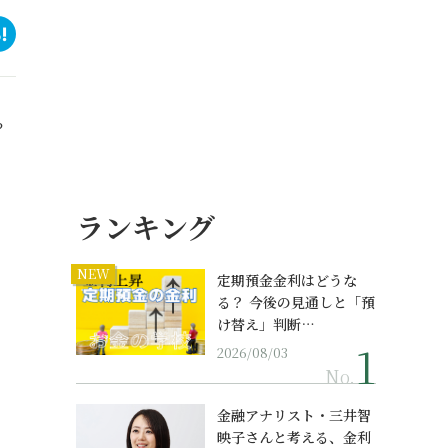
？
ランキング
NEW
定期預金金利はどうな
る？ 今後の見通しと「預
け替え」判断…
2026/08/03
No.
金融アナリスト・三井智
映子さんと考える、金利