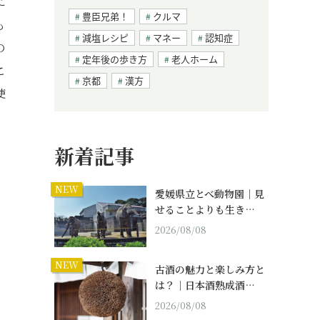
に
豊臣兄弟！
クルマ
も
減塩レシピ
マネー
認知症
の
定年後の歩き方
老人ホーム
こ
京都
漢方
使
新着記事
NEW
愛媛県立とべ動物園｜見
せることよりも生き…
2026/08/08
NEW
古酒の魅力と楽しみ方と
は？｜日本酒熟成酒…
2026/08/08