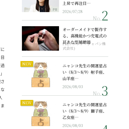
上昇で再注目…
PR
2026/07/28
No.
オーダーメイドで製作す
る、高機能かつ充電式の
耳あな型補聴器
PR(ソノヴァ・ジャパン株
式会社)
だに
、目
NEW
で過
ニャンコ先生の開運星占
い（8/3～8/9）射手座、
い」
山羊座…
配さ
2026/08/03
くな
No.
人
NEW
ニャンコ先生の開運星占
さま
い（8/3～8/9）獅子座、
乙女座…
2026/08/03