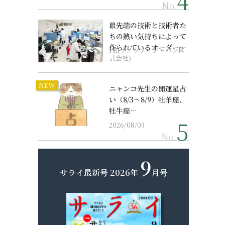
No.
最先端の技術と技術者た
ちの熱い気持ちによって
作られているオーダーメ
PR(ソノヴァ・ジャパン株
イド補聴器
式会社)
NEW
ニャンコ先生の開運星占
い（8/3～8/9）牡羊座、
牡牛座…
2026/08/03
No.
9
サライ最新号
2026年
月号