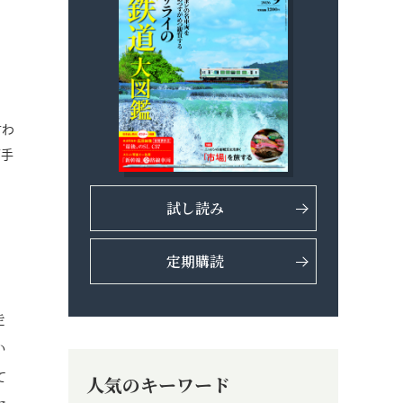
言わ
下手
試し読み
定期購読
走
い
て
人気のキーワード