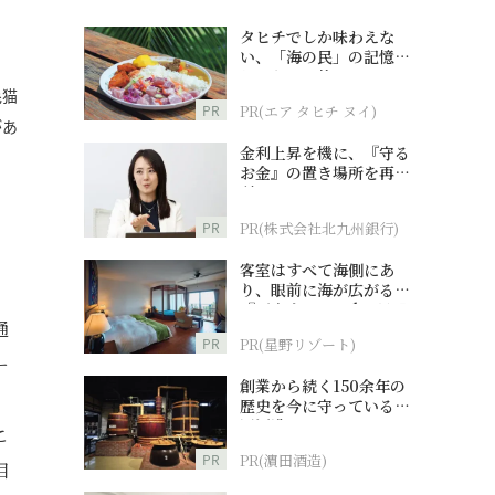
タヒチでしか味わえな
い、「海の民」の記憶へ
とつながる旅
毛猫
PR
PR(エア タヒチ ヌイ)
があ
金利上昇を機に、『守る
お金』の置き場所を再検
討
PR
PR(株式会社北九州銀行)
客室はすべて海側にあ
り、眼前に海が広がる
『西表島ホテル by 星野
通
リゾート』
PR
PR(星野リゾート)
ー
創業から続く150余年の
歴史を今に守っている濵
田酒造
こ
PR
PR(濵田酒造)
相