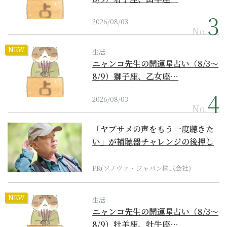
2026/08/03
No.
NEW
生活
ニャンコ先生の開運星占い（8/3～
8/9）獅子座、乙女座…
2026/08/03
No.
「ヤブサメの声をもう一度聴きた
い」が補聴器チャレンジの後押し
に
PR(ソノヴァ・ジャパン株式会社)
NEW
生活
ニャンコ先生の開運星占い（8/3～
8/9）牡羊座、牡牛座…