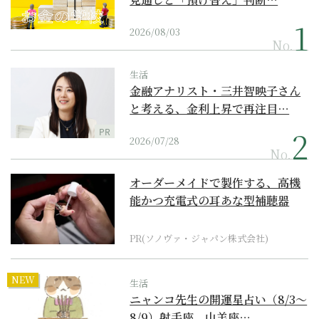
2026/08/03
No.
生活
金融アナリスト・三井智映子さん
と考える、金利上昇で再注目…
PR
2026/07/28
No.
オーダーメイドで製作する、高機
能かつ充電式の耳あな型補聴器
PR(ソノヴァ・ジャパン株式会社)
NEW
生活
ニャンコ先生の開運星占い（8/3～
8/9）射手座、山羊座…