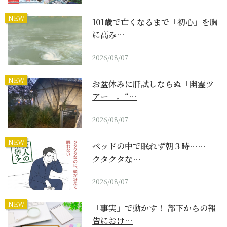
NEW
101歳で亡くなるまで「初心」を胸
に高み…
2026/08/07
NEW
お盆休みに肝試しならぬ「幽霊ツ
アー」。“…
2026/08/07
NEW
ベッドの中で眠れず朝３時……｜
クタクタな…
2026/08/07
NEW
「事実」で動かす！ 部下からの報
告におけ…