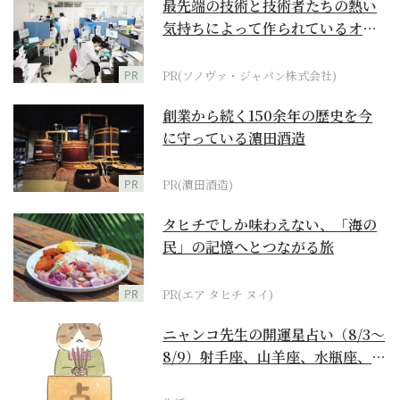
最先端の技術と技術者たちの熱い
気持ちによって作られているオー
ダーメイド補聴器
PR
PR(ソノヴァ・ジャパン株式会社)
創業から続く150余年の歴史を今
に守っている濵田酒造
PR
PR(濵田酒造)
タヒチでしか味わえない、「海の
民」の記憶へとつながる旅
PR
PR(エア タヒチ ヌイ)
ニャンコ先生の開運星占い（8/3～
8/9）射手座、山羊座、水瓶座、魚
座編