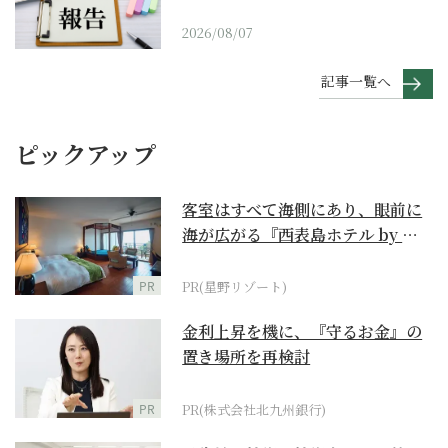
2026/08/07
記事一覧へ
ピックアップ
客室はすべて海側にあり、眼前に
海が広がる『西表島ホテル by 星
野リゾート』
PR
PR(星野リゾート)
金利上昇を機に、『守るお金』の
置き場所を再検討
PR
PR(株式会社北九州銀行)