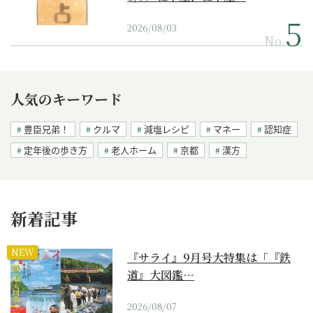
2026/08/03
No.
人気のキーワード
豊臣兄弟！
クルマ
減塩レシピ
マネー
認知症
定年後の歩き方
老人ホーム
京都
漢方
新着記事
NEW
『サライ』9月号大特集は「『鉄
道』大図鑑…
2026/08/07