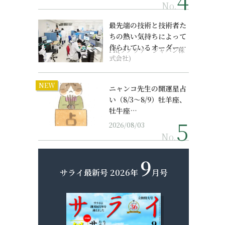
No.
最先端の技術と技術者た
ちの熱い気持ちによって
作られているオーダーメ
PR(ソノヴァ・ジャパン株
イド補聴器
式会社)
NEW
ニャンコ先生の開運星占
い（8/3～8/9）牡羊座、
牡牛座…
2026/08/03
No.
9
サライ最新号
2026年
月号