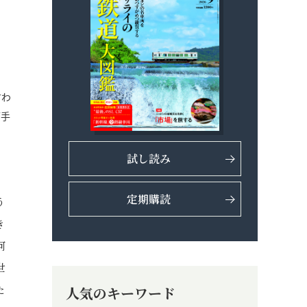
言わ
下手
試し読み
、
定期購読
う
き
何
世
た
人気のキーワード