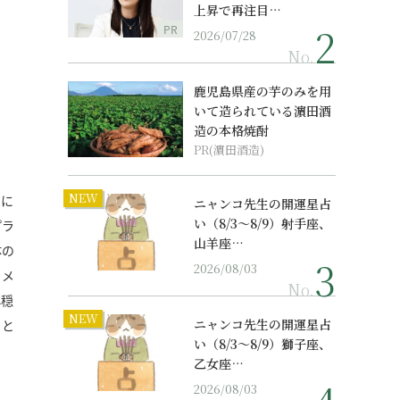
上昇で再注目…
PR
2026/07/28
No.
鹿児島県産の芋のみを用
いて造られている濵田酒
造の本格焼酎
PR(濵田酒造)
NEW
いに
ニャンコ先生の開運星占
い（8/3～8/9）射手座、
プラ
山羊座…
体の
2026/08/03
、メ
No.
心穏
NEW
ニャンコ先生の開運星占
くと
い（8/3～8/9）獅子座、
乙女座…
2026/08/03