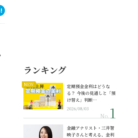
？
ランキング
NEW
定期預金金利はどうな
る？ 今後の見通しと「預
け替え」判断…
2026/08/03
No.
金融アナリスト・三井智
映子さんと考える、金利