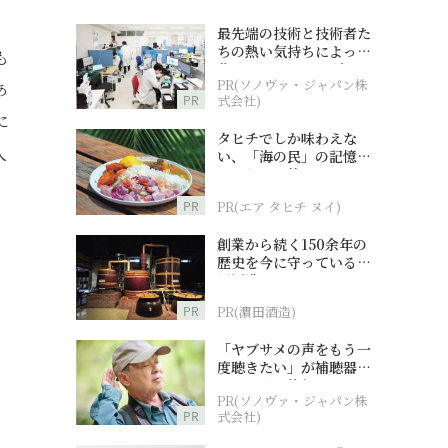
、
最先端の技術と技術者た
ちの熱い気持ちによって
も
作られているオーダーメ
PR(ソノヴァ・ジャパン株
イド補聴器
あ
PR
式会社)
に
タヒチでしか味わえな
人
い、「海の民」の記憶へ
とつながる旅
PR
PR(エア タヒチ ヌイ)
創業から続く150余年の
歴史を今に守っている濵
田酒造
PR
PR(濵田酒造)
「ヤブサメの声をもう一
度聴きたい」が補聴器チ
ャレンジの後押しに
PR(ソノヴァ・ジャパン株
PR
式会社)