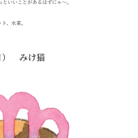
っといいことがあるはずにゃ～。
ット、水菜。
日） みけ猫