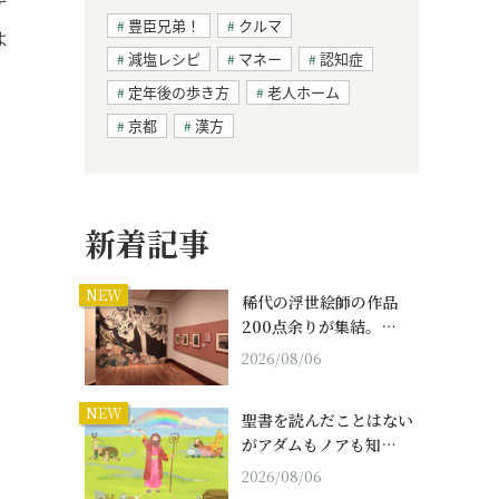
デ
豊臣兄弟！
クルマ
よ
減塩レシピ
マネー
認知症
定年後の歩き方
老人ホーム
京都
漢方
新着記事
NEW
稀代の浮世絵師の作品
200点余りが集結。…
2026/08/06
NEW
聖書を読んだことはない
がアダムもノアも知…
2026/08/06