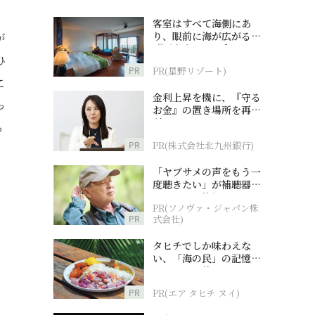
が
客室はすべて海側にあ
り、眼前に海が広がる
が
『西表島ホテル by 星野
ひ
リゾート』
PR
PR(星野リゾート)
こ
金利上昇を機に、『守る
っ
お金』の置き場所を再検
討
る
PR
PR(株式会社北九州銀行)
「ヤブサメの声をもう一
度聴きたい」が補聴器チ
ャレンジの後押しに
PR(ソノヴァ・ジャパン株
PR
式会社)
タヒチでしか味わえな
い、「海の民」の記憶へ
とつながる旅
PR
PR(エア タヒチ ヌイ)