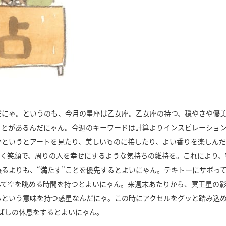
だにゃ。というのも、今月の星座は乙女座。乙女座の持つ、穏やさや優
ことがあるんだにゃん。今週のキーワードは計算よりインスピレーショ
かというとアートを見たり、美しいものに接したり、よい香りを楽しん
く笑顔で、周りの人を幸せにするような気持ちの維持を。これにより、
るよりも、“満たす”ことを優先するとよいにゃん。テキトーにサボっ
んて空を眺める時間を持つとよいにゃん。来週末あたりから、冥王星の
るという意味を持つ惑星なんだにゃ。この時にアクセルをグッと踏み込
ばしの休息をするとよいにゃん。