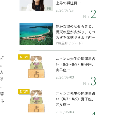
上昇で再注目…
PR
2026/07/28
No.
静かな波のせせらぎと、
満天の星が広がり、くつ
ろぎを体感できる『西表
島ホテル by...
PR(星野リゾート)
NEW
美さ
ニャンコ先生の開運星占
い（8/3～8/9）射手座、
ン。
山羊座…
だ方
2026/08/03
望
No.
て、
NEW
ニャンコ先生の開運星占
影響
い（8/3～8/9）獅子座、
める
乙女座…
2026/08/03