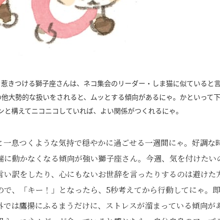
を惹きつける獅子座さんは、ネコ集会のリーダー・しま猫に似ていると
の他大勢的な扱いをされると、ムッとする傾向があるにゃ。かといって
ンと構えてニコニコしていれば、よい関係がつくれるにゃ。
と一息つくような気持で穏やかに過ごせる一週間にゃ。好調な
端に動かなくなる傾向が強い獅子座さん。今週、気を付けたい
言い訳をしたり、心にもないお世辞を言ったりするのは避けた
ので、「キー！」となったら、
5
秒考えてから行動してにゃ。
外では鷹揚にふるまうだけに、ストレスが溜まっている傾向が