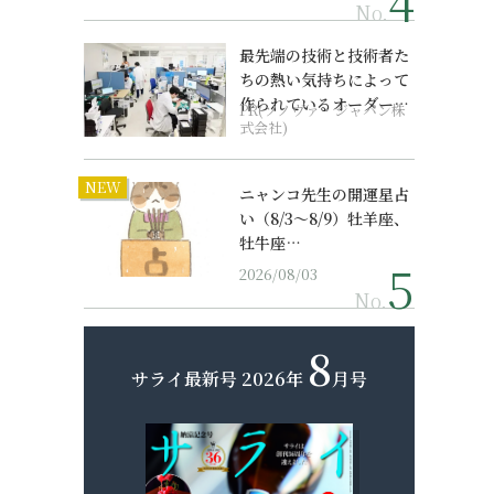
No.
最先端の技術と技術者た
ちの熱い気持ちによって
作られているオーダーメ
PR(ソノヴァ・ジャパン株
イド補聴器
式会社)
NEW
ニャンコ先生の開運星占
い（8/3～8/9）牡羊座、
牡牛座…
2026/08/03
No.
8
サライ最新号
2026年
月号