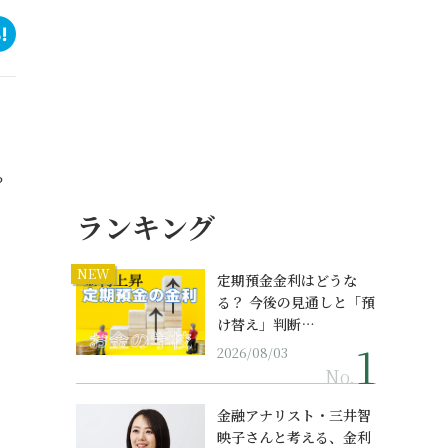
？
ランキング
NEW
定期預金金利はどうな
る？ 今後の見通しと「預
け替え」判断…
2026/08/03
No.
金融アナリスト・三井智
映子さんと考える、金利