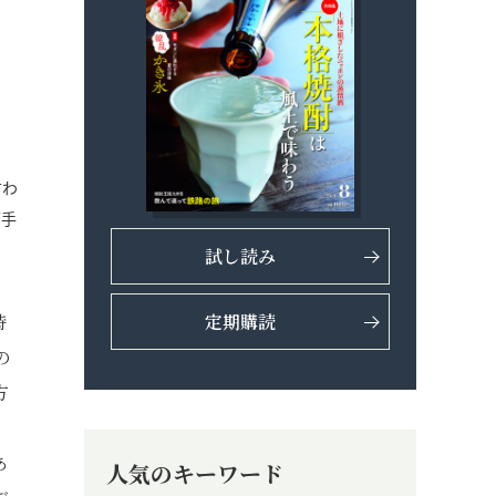
言わ
下手
試し読み
時
定期購読
の
方
即
あ
人気のキーワード