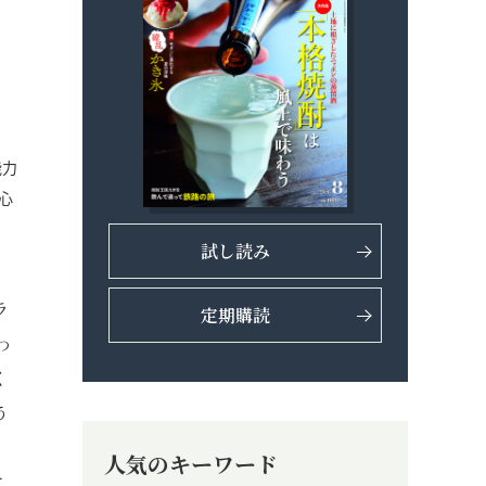
能力
心
試し読み
ラ
定期購読
わ
く
う
。
人気のキーワード
こ