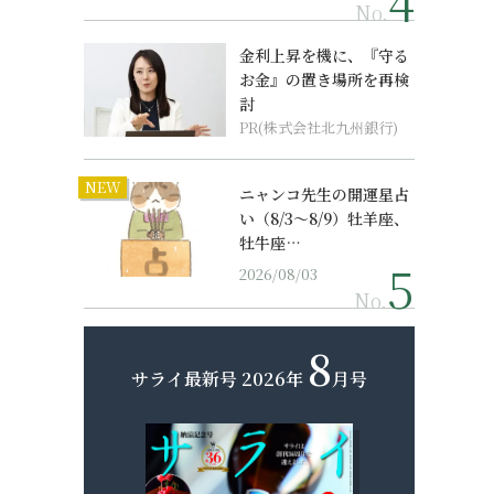
No.
金利上昇を機に、『守る
お金』の置き場所を再検
討
PR(株式会社北九州銀行)
NEW
ニャンコ先生の開運星占
い（8/3～8/9）牡羊座、
牡牛座…
2026/08/03
No.
8
サライ最新号
2026年
月号