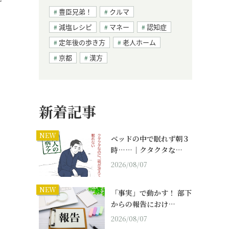
豊臣兄弟！
クルマ
減塩レシピ
マネー
認知症
定年後の歩き方
老人ホーム
京都
漢方
新着記事
NEW
ベッドの中で眠れず朝３
時……｜クタクタな…
2026/08/07
NEW
「事実」で動かす！ 部下
からの報告におけ…
2026/08/07