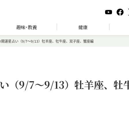
趣味･教養
健康
開運星占い（9/7～9/13）牡羊座、牡牛座、双子座、蟹座編
（9/7～9/13）牡羊座、牡