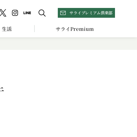
サライプレミアム倶楽部
生活
サライPremium
牛