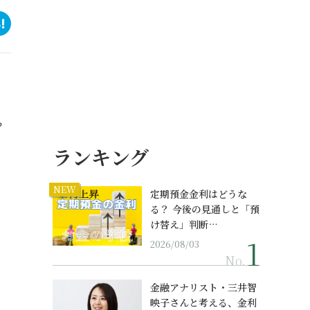
？
ランキング
NEW
定期預金金利はどうな
る？ 今後の見通しと「預
け替え」判断…
2026/08/03
No.
金融アナリスト・三井智
映子さんと考える、金利