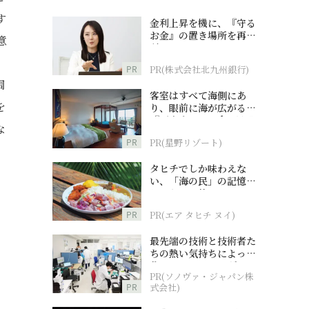
す
金利上昇を機に、『守る
お金』の置き場所を再検
意
討
PR
PR(株式会社北九州銀行)
周
客室はすべて海側にあ
を
り、眼前に海が広がる
『西表島ホテル by 星野
な
リゾート』
PR
PR(星野リゾート)
タヒチでしか味わえな
い、「海の民」の記憶へ
とつながる旅
PR
PR(エア タヒチ ヌイ)
最先端の技術と技術者た
ちの熱い気持ちによって
作られているオーダーメ
PR(ソノヴァ・ジャパン株
イド補聴器
PR
式会社)