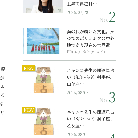
上昇で再注目…
PR
2026/07/28
No.
海の民が紡いだ文化。か
つてのポリネシアの中心
地であり現在の世界遺産
からみえてくる...
PR(エア タヒチ ヌイ)
NEW
目標
ニャンコ先生の開運星占
い（8/3～8/9）射手座、
が
山羊座…
のよ
2026/08/03
くる
No.
な
NEW
ニャンコ先生の開運星占
へと
い（8/3～8/9）獅子座、
乙女座…
2026/08/03