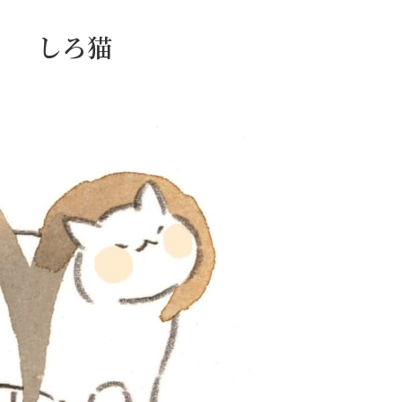
日） しろ猫