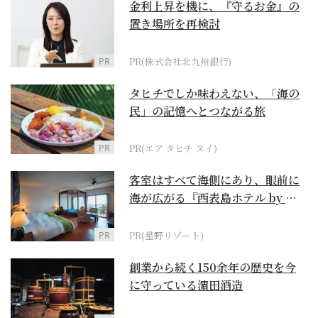
金利上昇を機に、『守るお金』の
置き場所を再検討
PR
PR(株式会社北九州銀行)
タヒチでしか味わえない、「海の
民」の記憶へとつながる旅
PR
PR(エア タヒチ ヌイ)
客室はすべて海側にあり、眼前に
海が広がる『西表島ホテル by 星
野リゾート』
PR
PR(星野リゾート)
創業から続く150余年の歴史を今
に守っている濵田酒造