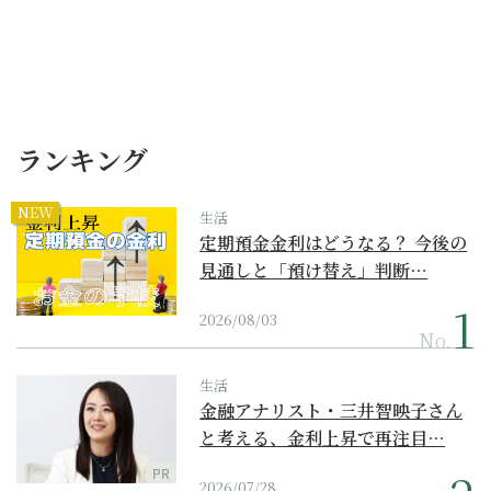
ランキング
NEW
生活
定期預金金利はどうなる？ 今後の
見通しと「預け替え」判断…
2026/08/03
No.
生活
金融アナリスト・三井智映子さん
と考える、金利上昇で再注目…
PR
2026/07/28