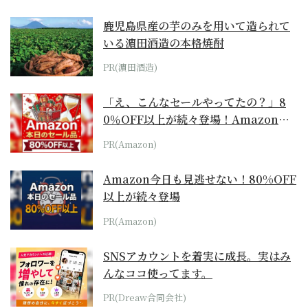
鹿児島県産の芋のみを用いて造られて
いる濵田酒造の本格焼酎
PR(濵田酒造)
「え、こんなセールやってたの？」8
0％OFF以上が続々登場！Amazonの
本気が...
PR(Amazon)
Amazon今日も見逃せない！80%OFF
以上が続々登場
PR(Amazon)
SNSアカウントを着実に成長。実はみ
んなココ使ってます。
PR(Dreaw合同会社)