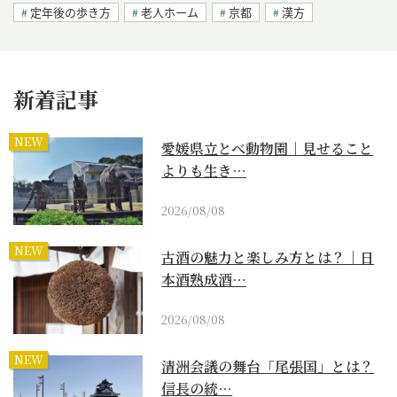
定年後の歩き方
老人ホーム
京都
漢方
新着記事
NEW
愛媛県立とべ動物園｜見せること
よりも生き…
2026/08/08
NEW
古酒の魅力と楽しみ方とは？｜日
本酒熟成酒…
2026/08/08
NEW
清洲会議の舞台「尾張国」とは？
信長の統…