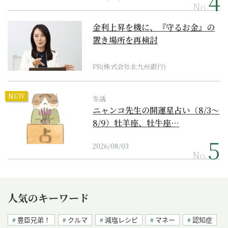
No.
金利上昇を機に、『守るお金』の
置き場所を再検討
PR(株式会社北九州銀行)
NEW
生活
ニャンコ先生の開運星占い（8/3～
8/9）牡羊座、牡牛座…
2026/08/03
No.
人気のキーワード
豊臣兄弟！
クルマ
減塩レシピ
マネー
認知症