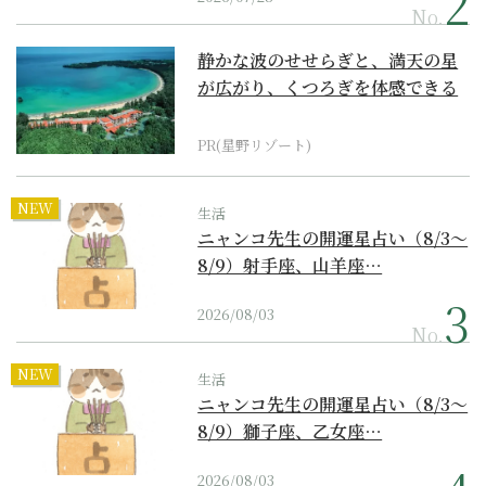
No.
静かな波のせせらぎと、満天の星
が広がり、くつろぎを体感できる
『西表島ホテル by...
PR(星野リゾート)
NEW
生活
ニャンコ先生の開運星占い（8/3～
8/9）射手座、山羊座…
2026/08/03
No.
NEW
生活
ニャンコ先生の開運星占い（8/3～
8/9）獅子座、乙女座…
2026/08/03