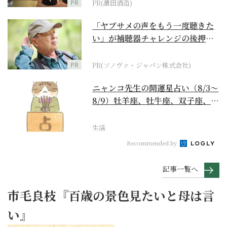
PR
PR(濵田酒造)
「ヤブサメの声をもう一度聴きた
い」が補聴器チャレンジの後押し
に
PR
PR(ソノヴァ・ジャパン株式会社)
ニャンコ先生の開運星占い（8/3～
8/9）牡羊座、牡牛座、双子座、蟹
座編
生活
Recommended by
記事一覧へ
市毛良枝『百歳の景色見たいと母は言
い』