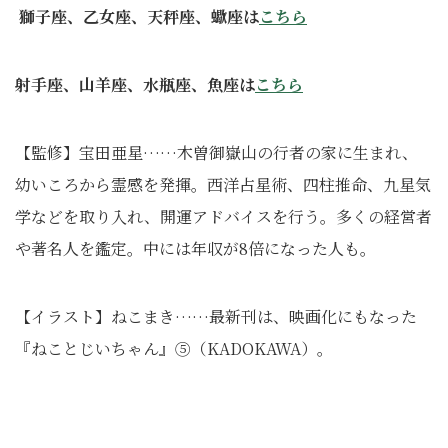
獅子座、乙女座、天秤座、蠍座は
こちら
射手座、山羊座、水瓶座、魚座は
こちら
【監修】宝田亜星……木曽御嶽山の行者の家に生まれ、
幼いころから霊感を発揮。西洋占星術、四柱推命、九星気
学などを取り入れ、開運アドバイスを行う。多くの経営者
や著名人を鑑定。中には年収が8倍になった人も。
【イラスト】ねこまき……最新刊は、映画化にもなった
『ねことじいちゃん』⑤（KADOKAWA）。