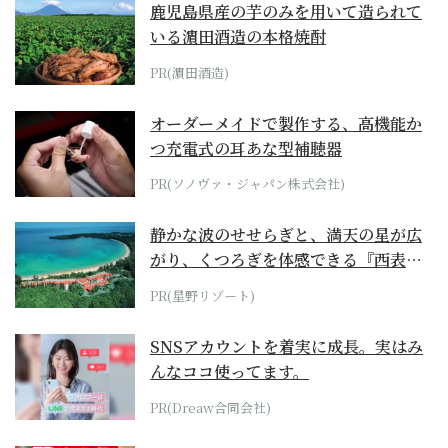
鹿児島県産の芋のみを用いて造られて
いる濵田酒造の本格焼酎
PR(濵田酒造)
オーダーメイドで製作する、高機能か
つ充電式の耳あな型補聴器
PR(ソノヴァ・ジャパン株式会社)
静かな波のせせらぎと、満天の星が広
がり、くつろぎを体感できる『西表島
ホテル by...
PR(星野リゾート)
SNSアカウントを着実に成長。実はみ
んなココ使ってます。
PR(Dreaw合同会社)