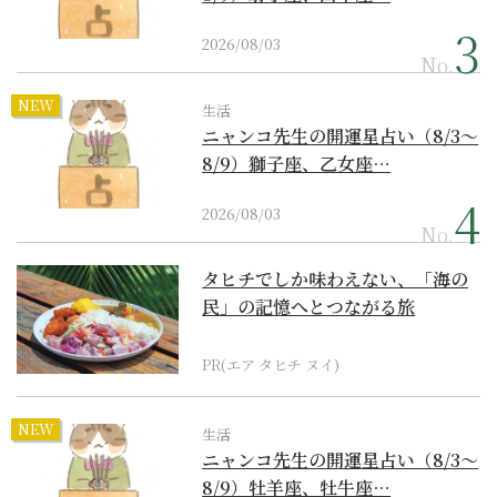
2026/08/03
No.
NEW
生活
ニャンコ先生の開運星占い（8/3～
8/9）獅子座、乙女座…
2026/08/03
No.
タヒチでしか味わえない、「海の
民」の記憶へとつながる旅
PR(エア タヒチ ヌイ)
NEW
生活
ニャンコ先生の開運星占い（8/3～
8/9）牡羊座、牡牛座…