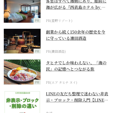
客室はすべて海側にあり、眼前に
海が広がる『西表島ホテル by 星
野リゾート』
PR
PR(星野リゾート)
創業から続く150余年の歴史を今
に守っている濵田酒造
PR
PR(濵田酒造)
タヒチでしか味わえない、「海の
民」の記憶へとつながる旅
PR
PR(エア タヒチ ヌイ)
LINEの友だち整理で迷わない非表
示・ブロック・削除入門【LINE活
用基本のき】