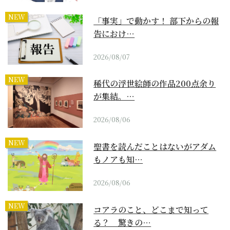
NEW
「事実」で動かす！ 部下からの報
告におけ…
2026/08/07
NEW
稀代の浮世絵師の作品200点余り
が集結。…
2026/08/06
NEW
聖書を読んだことはないがアダム
もノアも知…
2026/08/06
NEW
コアラのこと、どこまで知って
る？ 驚きの…