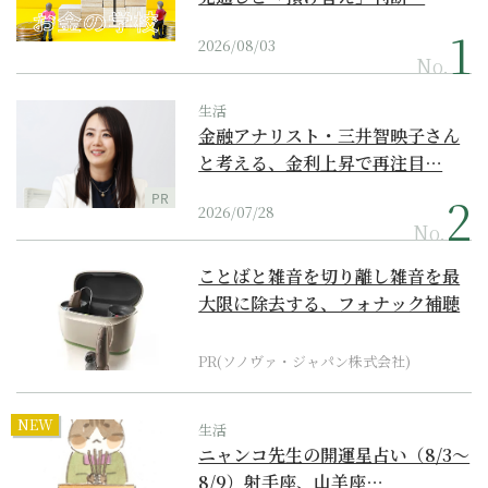
2026/08/03
No.
生活
金融アナリスト・三井智映子さん
と考える、金利上昇で再注目…
PR
2026/07/28
No.
ことばと雑音を切り離し雑音を最
大限に除去する、フォナック補聴
器の最上位モデル
PR(ソノヴァ・ジャパン株式会社)
NEW
生活
ニャンコ先生の開運星占い（8/3～
8/9）射手座、山羊座…