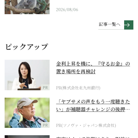
2026/08/06
記事一覧へ
ピックアップ
金利上昇を機に、『守るお金』の
置き場所を再検討
PR
PR(株式会社北九州銀行)
「ヤブサメの声をもう一度聴きた
い」が補聴器チャレンジの後押し
に
PR
PR(ソノヴァ・ジャパン株式会社)