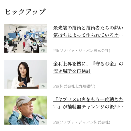
ピックアップ
最先端の技術と技術者たちの熱い
気持ちによって作られているオー
ダーメイド補聴器
PR
PR(ソノヴァ・ジャパン株式会社)
金利上昇を機に、『守るお金』の
置き場所を再検討
PR
PR(株式会社北九州銀行)
「ヤブサメの声をもう一度聴きた
い」が補聴器チャレンジの後押し
に
PR
PR(ソノヴァ・ジャパン株式会社)