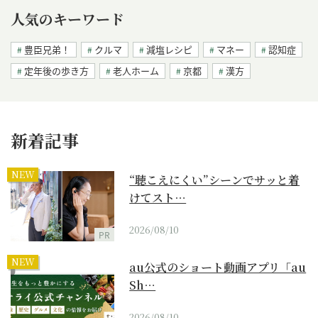
人気のキーワード
豊臣兄弟！
クルマ
減塩レシピ
マネー
認知症
定年後の歩き方
老人ホーム
京都
漢方
新着記事
NEW
“聴こえにくい”シーンでサッと着
けてスト…
2026/08/10
PR
NEW
au公式のショート動画アプリ「au
Sh…
2026/08/10