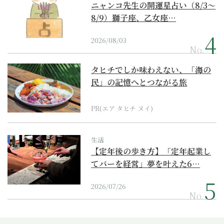
ニャンコ先生の開運星占い（8/3～
8/9）獅子座、乙女座…
2026/08/03
No.
タヒチでしか味わえない、「海の
民」の記憶へとつながる旅
PR(エア タヒチ ヌイ)
生活
【定年後の歩き方】「定年起業し
てバーを経営」夢を叶えた6…
2026/07/26
No.