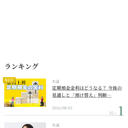
ランキング
NEW
生活
定期預金金利はどうなる？ 今後の
見通しと「預け替え」判断…
2026/08/03
No.
生活