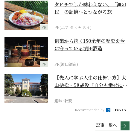
タヒチでしか味わえない、「海の
民」の記憶へとつながる旅
PR
PR(エア タヒチ ヌイ)
創業から続く150余年の歴史を今
に守っている濵田酒造
PR
PR(濵田酒造)
【先人に学ぶ人生の仕舞い方】大
山捨松・58歳没「自分も幸せにな
れその上お国のため...
趣味･教養
Recommended by
記事一覧へ