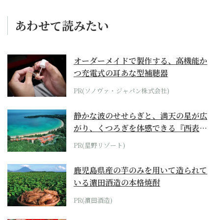
あわせて読みたい
オーダーメイドで製作する、高機能か
つ充電式の耳あな型補聴器
PR(ソノヴァ・ジャパン株式会社)
静かな波のせせらぎと、満天の星が広
がり、くつろぎを体感できる『西表島
ホテル by...
PR(星野リゾート)
鹿児島県産の芋のみを用いて造られて
いる濵田酒造の本格焼酎
PR(濵田酒造)