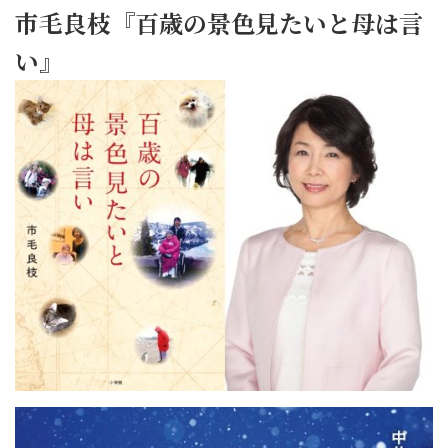
市毛良枝『百歳の景色見たいと母は言
い』