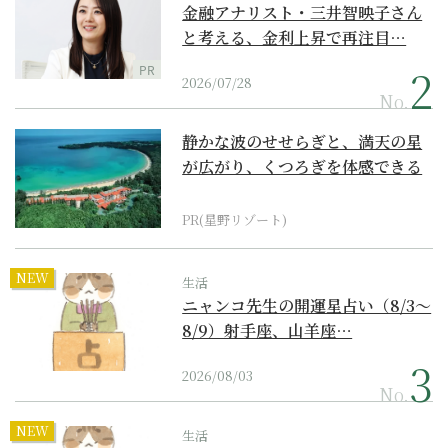
金融アナリスト・三井智映子さん
と考える、金利上昇で再注目…
PR
2026/07/28
No.
静かな波のせせらぎと、満天の星
が広がり、くつろぎを体感できる
『西表島ホテル by...
PR(星野リゾート)
NEW
生活
ニャンコ先生の開運星占い（8/3～
8/9）射手座、山羊座…
2026/08/03
No.
NEW
生活