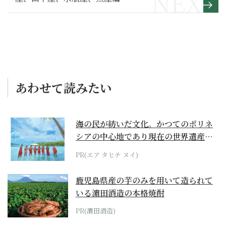
あわせて読みたい
海の民が紡いだ文化。かつてのポリネ
シアの中心地であり現在の世界遺産か
らみえてくる...
PR(エア タヒチ ヌイ)
鹿児島県産の芋のみを用いて造られて
いる濵田酒造の本格焼酎
PR(濵田酒造)