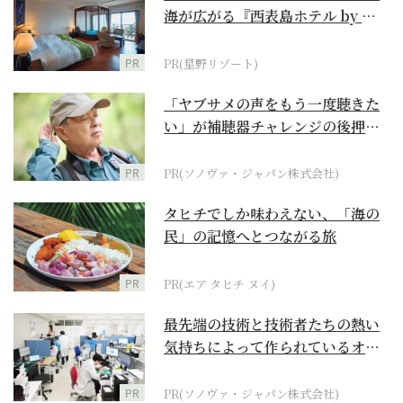
海が広がる『西表島ホテル by 星
野リゾート』
PR
PR(星野リゾート)
「ヤブサメの声をもう一度聴きた
い」が補聴器チャレンジの後押し
に
PR
PR(ソノヴァ・ジャパン株式会社)
タヒチでしか味わえない、「海の
民」の記憶へとつながる旅
PR
PR(エア タヒチ ヌイ)
最先端の技術と技術者たちの熱い
気持ちによって作られているオー
ダーメイド補聴器
PR
PR(ソノヴァ・ジャパン株式会社)