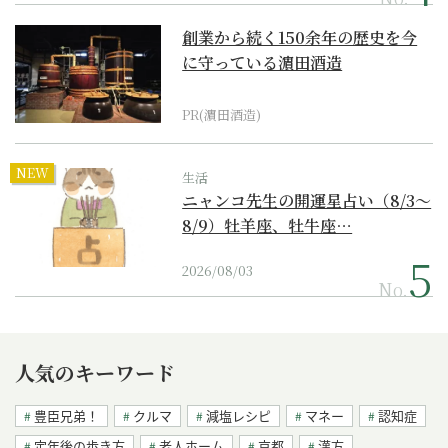
創業から続く150余年の歴史を今
に守っている濵田酒造
PR(濵田酒造)
NEW
生活
ニャンコ先生の開運星占い（8/3～
8/9）牡羊座、牡牛座…
2026/08/03
No.
人気のキーワード
豊臣兄弟！
クルマ
減塩レシピ
マネー
認知症
定年後の歩き方
老人ホーム
京都
漢方