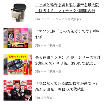
ことばと雑音を切り離し雑音を最大限
に除去する、フォナック補聴器の最上
位モデル
PR(ソノヴァ・ジャパン株式会社)
アマゾン1位「このお茶ガチです」噂の
お茶
PR(ハーブ健康本舗)
楽天週間ランキング1位！シリーズ累計
3億包のスッキリ茶。380円でお試し
PR(ハーブ健康本舗)
「気になっていた認知機能が菌で…」
森永が開発。感動の70代続出
PR(森永乳業)