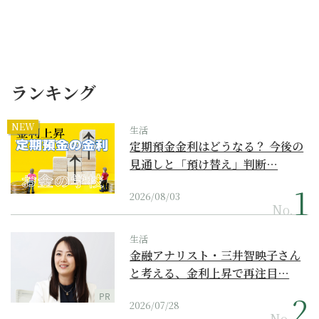
ランキング
NEW
生活
定期預金金利はどうなる？ 今後の
見通しと「預け替え」判断…
2026/08/03
No.
生活
金融アナリスト・三井智映子さん
と考える、金利上昇で再注目…
PR
2026/07/28
No.