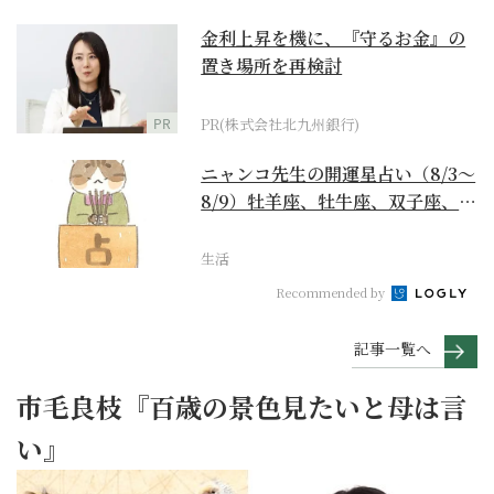
金利上昇を機に、『守るお金』の
置き場所を再検討
PR
PR(株式会社北九州銀行)
ニャンコ先生の開運星占い（8/3～
8/9）牡羊座、牡牛座、双子座、蟹
座編
生活
Recommended by
記事一覧へ
市毛良枝『百歳の景色見たいと母は言
い』