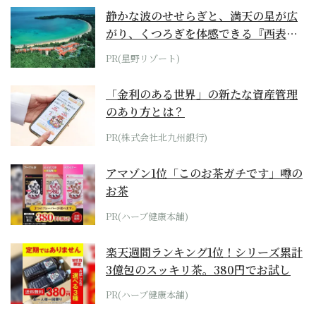
静かな波のせせらぎと、満天の星が広
がり、くつろぎを体感できる『西表島
ホテル by...
PR(星野リゾート)
「金利のある世界」の新たな資産管理
のあり方とは？
PR(株式会社北九州銀行)
アマゾン1位「このお茶ガチです」噂の
お茶
PR(ハーブ健康本舗)
楽天週間ランキング1位！シリーズ累計
3億包のスッキリ茶。380円でお試し
PR(ハーブ健康本舗)