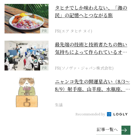
タヒチでしか味わえない、「海の
民」の記憶へとつながる旅
PR
PR(エア タヒチ ヌイ)
最先端の技術と技術者たちの熱い
気持ちによって作られているオー
ダーメイド補聴器
PR
PR(ソノヴァ・ジャパン株式会社)
ニャンコ先生の開運星占い（8/3～
8/9）射手座、山羊座、水瓶座、魚
座編
生活
Recommended by
記事一覧へ