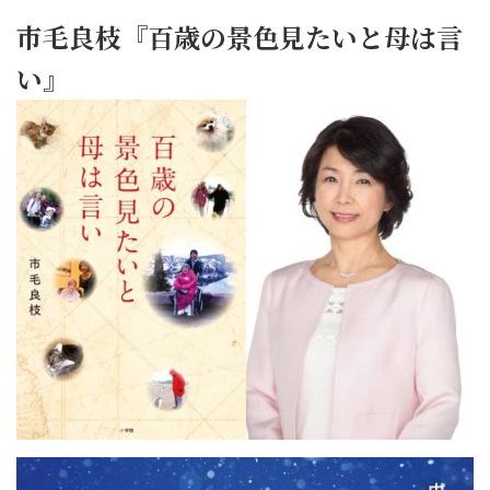
市毛良枝『百歳の景色見たいと母は言
い』