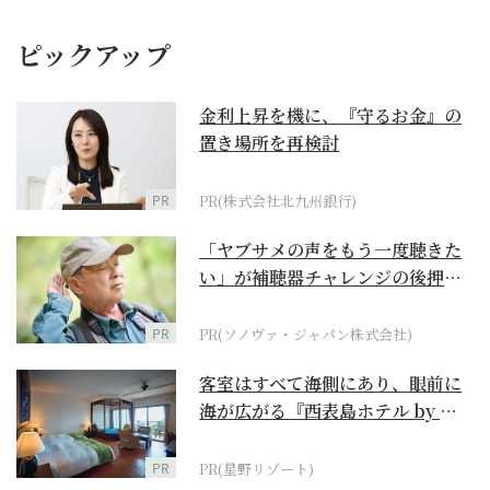
ピックアップ
金利上昇を機に、『守るお金』の
置き場所を再検討
PR
PR(株式会社北九州銀行)
「ヤブサメの声をもう一度聴きた
い」が補聴器チャレンジの後押し
に
PR
PR(ソノヴァ・ジャパン株式会社)
客室はすべて海側にあり、眼前に
海が広がる『西表島ホテル by 星
野リゾート』
PR
PR(星野リゾート)