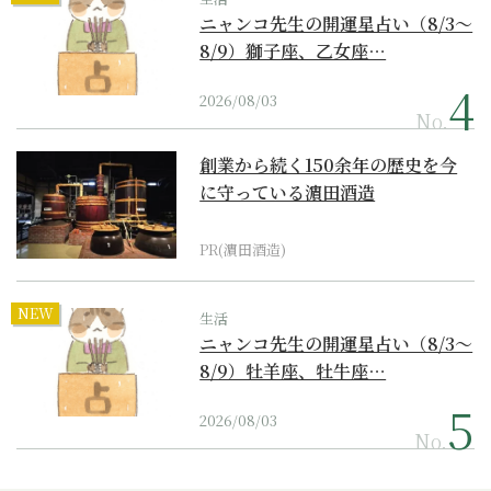
ニャンコ先生の開運星占い（8/3～
8/9）獅子座、乙女座…
2026/08/03
No.
創業から続く150余年の歴史を今
に守っている濵田酒造
PR(濵田酒造)
NEW
生活
ニャンコ先生の開運星占い（8/3～
8/9）牡羊座、牡牛座…
2026/08/03
No.