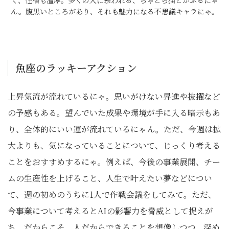
く、性格も温厚。多くの人に慕われる、ちゃとら猫とかぶるにゃ
ん。腹黒いところがあり、それも魅力になる不思議キャラにゃ。
魚座のラッキーアクション
上昇気流が流れているにゃ。思いがけない昇進や抜擢など
の予感もある。望んでいた成果や環境が手に入る暗示もあ
り、全体的にいい運が流れているにゃん。ただ、今週は拡
大よりも、気になっていることについて、じっくり考える
ことをおすすめするにゃ。例えば、今後の事業展開、チー
ムの生産性を上げること、人生で叶えたい夢などについ
て、週の初めのうちに1人で作戦会議をしてみて。ただ、
今事業について考えるとAIの影響力を脅威として捉えが
ち。だからこそ、人だからできることを想像しつつ、深め