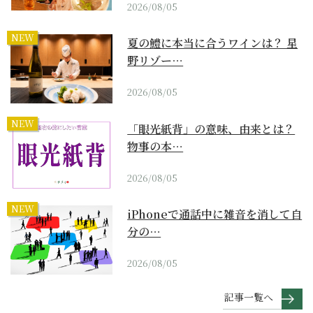
2026/08/05
NEW
夏の鱧に本当に合うワインは？ 星
野リゾー…
2026/08/05
NEW
「眼光紙背」の意味、由来とは？
物事の本…
2026/08/05
NEW
iPhoneで通話中に雑音を消して自
分の…
2026/08/05
記事一覧へ