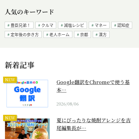
人気のキーワード
豊臣兄弟！
クルマ
減塩レシピ
マネー
認知症
定年後の歩き方
老人ホーム
京都
漢方
新着記事
NEW
Google翻訳をChromeで使う基
本…
2026/08/06
NEW
夏にぴったりな焼酎アレンジを吉
尾編集長が…