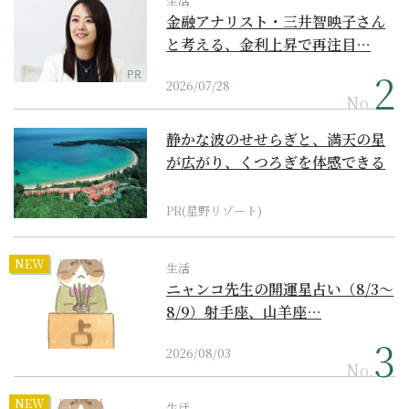
生活
金融アナリスト・三井智映子さん
と考える、金利上昇で再注目…
PR
2026/07/28
No.
静かな波のせせらぎと、満天の星
が広がり、くつろぎを体感できる
『西表島ホテル by...
PR(星野リゾート)
NEW
生活
ニャンコ先生の開運星占い（8/3～
8/9）射手座、山羊座…
2026/08/03
No.
NEW
生活