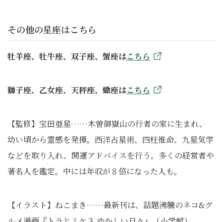
その他の星座はこちら
牡羊座、牡牛座、双子座、蟹座は
こちら
獅子座、乙女座、天秤座、蠍座は
こちら
【監修】宝田亜星……木曽御嶽山の行者の家に生まれ、
幼い頃から霊感を発揮。西洋占星術、四柱推命、九星気学
などを取り入れ、開運アドバイスを行う。多くの経営者や
著名人を鑑定。中には年収が８倍になった人も。
【イラスト】ねこまき……最新刊は、話題沸騰のネコ&グ
ルメ漫画『トラとミケ３ ゆかしい日々』（小学館）。