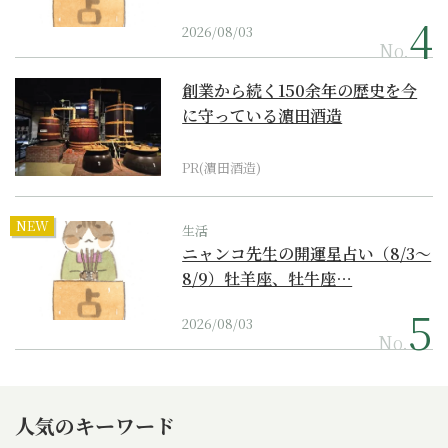
2026/08/03
No.
創業から続く150余年の歴史を今
に守っている濵田酒造
PR(濵田酒造)
NEW
生活
ニャンコ先生の開運星占い（8/3～
8/9）牡羊座、牡牛座…
2026/08/03
No.
人気のキーワード