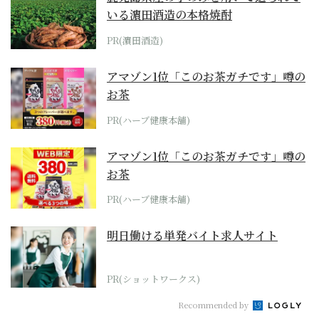
いる濵田酒造の本格焼酎
PR(濵田酒造)
アマゾン1位「このお茶ガチです」噂の
お茶
PR(ハーブ健康本舗)
アマゾン1位「このお茶ガチです」噂の
お茶
PR(ハーブ健康本舗)
明日働ける単発バイト求人サイト
PR(ショットワークス)
Recommended by