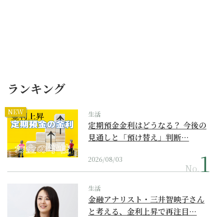
ランキング
NEW
生活
定期預金金利はどうなる？ 今後の
見通しと「預け替え」判断…
2026/08/03
No.
生活
金融アナリスト・三井智映子さん
と考える、金利上昇で再注目…