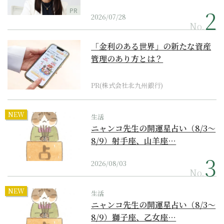
PR
2026/07/28
No.
「金利のある世界」の新たな資産
管理のあり方とは？
PR(株式会社北九州銀行)
NEW
生活
ニャンコ先生の開運星占い（8/3～
8/9）射手座、山羊座…
2026/08/03
No.
NEW
生活
ニャンコ先生の開運星占い（8/3～
8/9）獅子座、乙女座…