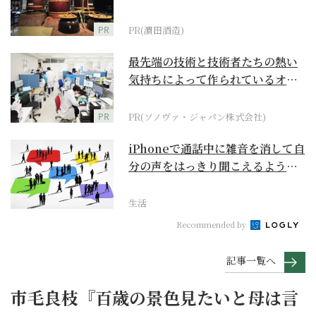
PR
PR(濵田酒造)
最先端の技術と技術者たちの熱い
気持ちによって作られているオー
ダーメイド補聴器
PR
PR(ソノヴァ・ジャパン株式会社)
iPhoneで通話中に雑音を消して自
分の声をはっきり聞こえるように
するには？【ス...
生活
Recommended by
記事一覧へ
市毛良枝『百歳の景色見たいと母は言