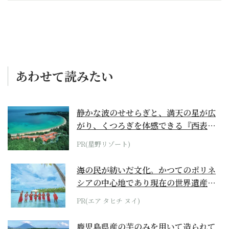
あわせて読みたい
静かな波のせせらぎと、満天の星が広
がり、くつろぎを体感できる『西表島
ホテル by...
PR(星野リゾート)
海の民が紡いだ文化。かつてのポリネ
シアの中心地であり現在の世界遺産か
らみえてくる...
PR(エア タヒチ ヌイ)
鹿児島県産の芋のみを用いて造られて