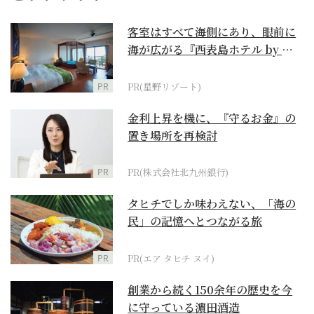
客室はすべて海側にあり、眼前に
海が広がる『西表島ホテル by 星
野リゾート』
PR
PR(星野リゾート)
金利上昇を機に、『守るお金』の
置き場所を再検討
PR
PR(株式会社北九州銀行)
タヒチでしか味わえない、「海の
民」の記憶へとつながる旅
PR
PR(エア タヒチ ヌイ)
創業から続く150余年の歴史を今
に守っている濵田酒造