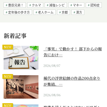
豊臣兄弟！
クルマ
減塩レシピ
マネー
認知症
定年後の歩き方
老人ホーム
京都
漢方
新着記事
NEW
「事実」で動かす！ 部下からの報
告におけ…
2026/08/07
NEW
稀代の浮世絵師の作品200点余り
が集結。…
2026/08/06
NEW