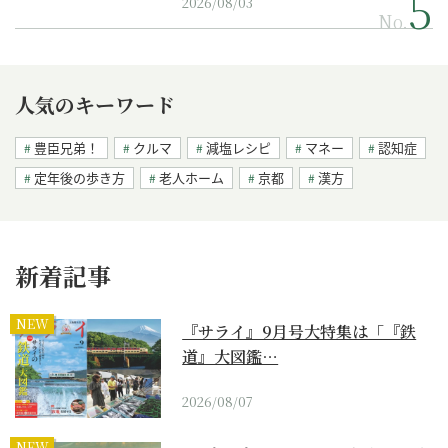
2026/08/03
No.
人気のキーワード
豊臣兄弟！
クルマ
減塩レシピ
マネー
認知症
定年後の歩き方
老人ホーム
京都
漢方
新着記事
NEW
『サライ』9月号大特集は「『鉄
道』大図鑑…
2026/08/07
NEW