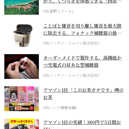
がり、くつろぎを体感できる『西表島
ホテル by...
PR(星野リゾート)
ことばと雑音を切り離し雑音を最大限
に除去する、フォナック補聴器の最上
位モデル
PR(ソノヴァ・ジャパン株式会社)
オーダーメイドで製作する、高機能か
つ充電式の耳あな型補聴器
PR(ソノヴァ・ジャパン株式会社)
アマゾン1位「このお茶ガチです」噂の
お茶
PR(ハーブ健康本舗)
アマゾン1位の実績！380円で5日間お