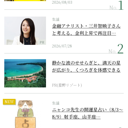
2026/08/03
No.
生活
金融アナリスト・三井智映子さん
と考える、金利上昇で再注目…
PR
2026/07/28
No.
静かな波のせせらぎと、満天の星
が広がり、くつろぎを体感できる
『西表島ホテル by...
PR(星野リゾート)
NEW
生活
ニャンコ先生の開運星占い（8/3～
8/9）射手座、山羊座…