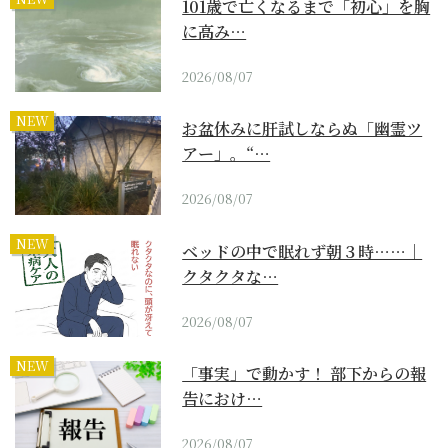
101歳で亡くなるまで「初心」を胸
に高み…
2026/08/07
NEW
お盆休みに肝試しならぬ「幽霊ツ
アー」。“…
2026/08/07
NEW
ベッドの中で眠れず朝３時……｜
クタクタな…
2026/08/07
NEW
「事実」で動かす！ 部下からの報
告におけ…
2026/08/07