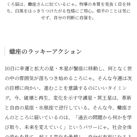
くろ猫は、蠍座さんに似ているにゃ。物事の本質を見抜く目を持
ち、白黒をはっきりつけたがる性格にご用心。相手のことは気に
せず、自分の判断に自信を。
蠍座のラッキーアクション
10日に幸運と拡大の星・木星が蟹座に移動し、何となく世
の中の雰囲気が落ちつき始めるころにゃ。そんな今週は次
の目標に向かい、進むことを意識するのにいいタイミン
グ。今、破壊と再生、変化を示す守護星・冥王星は、革新
と自由の星座・水瓶座で逆行している。そんな今、蠍座さ
んのところに届いているのは、「過去の問題から何かを学
び取り、未来を変えていく」というパワーにゃ。社会全体
の流れを見て、起こる変化を予想し、自分が有利になるよ