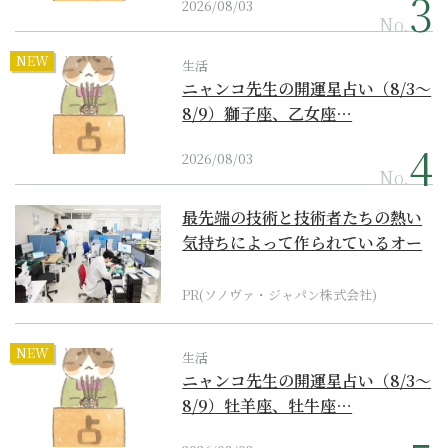
2026/08/03
No.
NEW
生活
ニャンコ先生の開運星占い（8/3～
8/9）獅子座、乙女座…
2026/08/03
No.
最先端の技術と技術者たちの熱い
気持ちによって作られているオー
ダーメイド補聴器
PR(ソノヴァ・ジャパン株式会社)
NEW
生活
ニャンコ先生の開運星占い（8/3～
8/9）牡羊座、牡牛座…