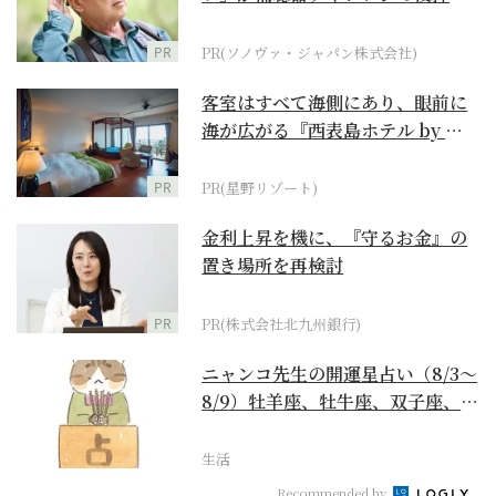
に
PR
PR(ソノヴァ・ジャパン株式会社)
客室はすべて海側にあり、眼前に
海が広がる『西表島ホテル by 星
野リゾート』
PR
PR(星野リゾート)
金利上昇を機に、『守るお金』の
置き場所を再検討
PR
PR(株式会社北九州銀行)
ニャンコ先生の開運星占い（8/3～
8/9）牡羊座、牡牛座、双子座、蟹
座編
生活
Recommended by