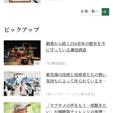
記事一覧へ
ピックアップ
創業から続く150余年の歴史を今
に守っている濵田酒造
PR
PR(濵田酒造)
最先端の技術と技術者たちの熱い
気持ちによって作られているオー
ダーメイド補聴器
PR
PR(ソノヴァ・ジャパン株式会社)
「ヤブサメの声をもう一度聴きた
い」が補聴器チャレンジの後押し